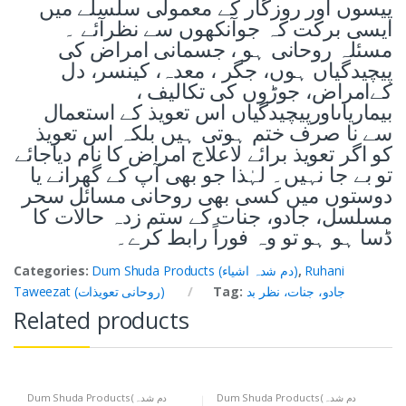
پیسوں اور روزگار کے معمولی سلسلے میں
ایسی برکت کہ جوآنکھوں سے نظرآئے ۔
مسئلہ روحانی ہو ، جسمانی امراض کی
پیچیدگیاں ہوں، جگر ، معدہ، کینسر، دل
کےامراض، جوڑوں کی تکالیف ،
بیماریاںاورپیچیدگیاں اس تعویذ کے استعمال
سے نا صرف ختم ہوتی ہیں بلکہ اس تعویذ
کو اگر تعویذ برائے لاعلاج امراض کا نام دیاجائے
تو بے جا نہیں۔ لہٰذا جو بھی آپ کے گھرانے یا
دوستوں میں کسی بھی روحانی مسائل سحر
مسلسل، جادو، جنات کے ستم زدہ حالات کا
ڈسا ہو ہو تو وہ فوراً رابط کرے۔
Ruhani
,
Dum Shuda Products (دم شدہ اشیاء)
Categories:
جادو، جنات، نظر بد
Tag:
Taweezat (روحانی تعویذات)
Related products
Dum Shuda Products (دم شدہ
Dum Shuda Products (دم شدہ