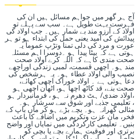
آج ہر گھر میں جواہم مسائل ہیں ان کی
فہرست بہت طویل ہے۔ سب سے پہلے تو
اولاد کے آرزو مند بے شمار ہیں۔ جب اولاد کی
پیدائش کی امید یعنی حمل کی ابتداء ہو تو ہر
عورت و مرد کی دلی تمنا وتڑپ عموماً یہ
ہوتی ہے کہ بیٹا پیدا ہو ۔دوسرا اہم مسئلہ
صحت مندی کاہے کہ اللہ کرے اولاد صحت
مند ہو۔ اچھی قسمت، لمبی زندگی اوراچھے
نصیب والی اولاد عطاء ہو۔ یہ ہرشخص کی
دعا ہوتی ہے ۔ اولاد خوراک اچھی کھائے،
صحت بنے، قد کاٹھ اچھا ہو، اٹھان اچھی ہو
،اولاد ضدی/ ہٹ دھرم نہ ہو ، فرمانبردار ہو
، تعلیمی جذبے اور شوق سے سرشار ہو۔
مثالی گھرانہ ہو۔ بچے بڑے ہو کر ماں باپ کے
فخر، مان عزت وتکریم میں اضافے کا باعث
بنیں۔ تعلیمی کارکردگی میں نمایاں اور واضح
برتری اور فوقیت ہمارے بچے یا بچی کو
حاصل ہو ۔ اب اگر لڑکا ہو تو اس کے کاروبار