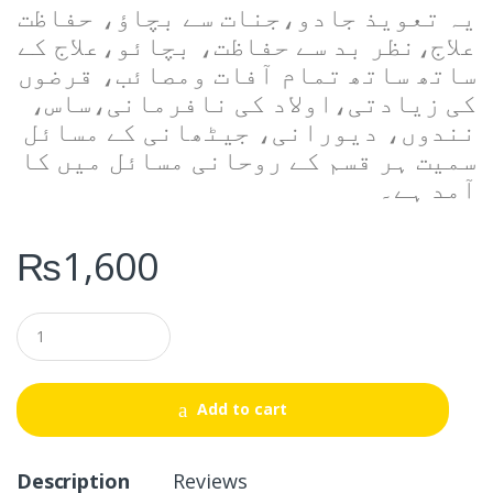
یہ تعویذ جادو،جنات سے بچاؤ، حفاظت
علاج،نظر بد سے حفاظت، بچائو،علاج کے
ساتھ ساتھ تمام آفات ومصائب، قرضوں
کی زیادتی،اولاد کی نافرمانی،ساس،
نندوں، دیورانی، جیٹھانی کے مسائل
سمیت ہر قسم کے روحانی مسائل میں کا
آمد ہے۔
₨
1,600
Q
u
a
n
t
Add to cart
i
t
y
Description
Reviews