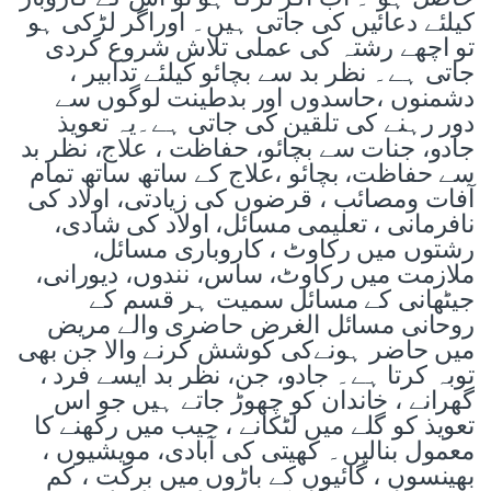
کیلئے دعائیں کی جاتی ہیں۔ اوراگر لڑکی ہو
تو اچھے رشتہ کی عملی تلاش شروع کردی
جاتی ہے۔ نظر بد سے بچائو کیلئے تدابیر ،
دشمنوں ،حاسدوں اور بدطینت لوگوں سے
دور رہنے کی تلقین کی جاتی ہے۔یہ تعویذ
جادو، جنات سے بچائو، حفاظت ، علاج، نظر بد
سے حفاظت، بچائو ،علاج کے ساتھ ساتھ تمام
آفات ومصائب ، قرضوں کی زیادتی، اولاد کی
نافرمانی ، تعلیمی مسائل، اولاد کی شادی،
رشتوں میں رکاوٹ ، کاروباری مسائل،
ملازمت میں رکاوٹ، ساس، نندوں، دیورانی،
جیٹھانی کے مسائل سمیت ہر قسم کے
روحانی مسائل الغرض حاضری والے مریض
میں حاضر ہونےکی کوشش کرنے والا جن بھی
توبہ کرتا ہے۔ جادو، جن، نظر بد ایسے فرد ،
گھرانے ، خاندان کو چھوڑ جاتے ہیں جو اس
تعویذ کو گلے میں لٹکانے ، جیب میں رکھنے کا
معمول بنالیں۔ کھیتی کی آبادی، مویشیوں ،
بھینسوں ، گائیوں کے باڑوں میں برکت ، کم