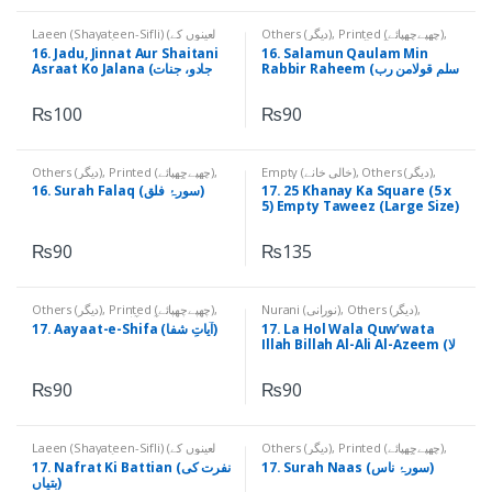
Laeen (Shayateen-Sifli) (لعینوں کے
Others (دیگر)
,
Printed (چھپےچھپائے)
,
نام)
,
Others (دیگر)
,
Printed
Qurani Aayaat (قرآنی آیات)
16. Jadu, Jinnat Aur Shaitani
16. Salamun Qaulam Min
(چھپےچھپائے)
Rabbir Raheem (سلم قولامن رب
Asraat Ko Jalana (جادو، جنات
رحیم)
اور شیطانی اثرات کو جلانا)
₨
100
₨
90
Others (دیگر)
,
Printed (چھپےچھپائے)
,
Empty (خالی خانے)
,
Others (دیگر)
,
Printed (چھپےچھپائے)
Qurani Suratain (قرآنی سورتیں)
16. Surah Falaq (سورۂ فلق)
17. 25 Khanay Ka Square (5 x
5) Empty Taweez (Large Size)
(۔25 خانے کا مربع 5*5، خالی تعویذ،
بڑا سائز)
₨
90
₨
135
Others (دیگر)
,
Printed (چھپےچھپائے)
,
Nurani (نورانی)
,
Others (دیگر)
,
Printed (چھپےچھپائے)
Qurani Aayaat (قرآنی آیات)
17. Aayaat-e-Shifa (آیاتِ شفا)
17. La Hol Wala Quw’wata
Illah Billah Al-Ali Al-Azeem (لا
حول ولا قوۃ الا باللہ العلی العظیم)
₨
90
₨
90
Laeen (Shayateen-Sifli) (لعینوں کے
Others (دیگر)
,
Printed (چھپےچھپائے)
,
نام)
,
Others (دیگر)
,
Printed
Qurani Suratain (قرآنی سورتیں)
17. Surah Naas (سورۂ ناس)
17. Nafrat Ki Battian (نفرت کی
(چھپےچھپائے)
بتیاں)