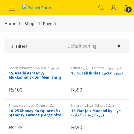
Skip
Skip
to
to
0
navigation
content
Home
Shop
Page 5
Filters
Laeen (Shayateen-Sifli) (لعینوں کے
Others (دیگر)
,
Printed (چھپےچھپائے)
,
نام)
,
Others (دیگر)
,
Printed
Qurani Suratain (قرآنی سورتیں)
15. Asaibi Asraat Sy
15. Surah Ikhlas (سورۂ اخلاص)
(چھپےچھپائے)
Mukkamal Ek Din Mein Shifa
(آسیبی اثرات سے مکمل ایک دن میں
شفاء)
₨
100
₨
90
Empty (خالی خانے)
,
Others (دیگر)
,
Nurani (نورانی)
,
Others (دیگر)
,
Printed (چھپےچھپائے)
Printed (چھپےچھپائے)
16. 25 Khanay Ka Square (5 x
16. Har Jaiz Maqsad Ky Liye
5) Empty Taweez (Large Size)
(ہر جائز مقصد کے لیے)
(۔25 خانے کا مربع 5*5، خالی تعویذ،
بڑا سائز)
₨
135
₨
90