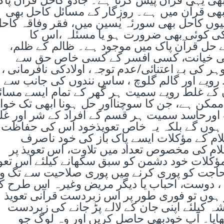
ی قرآن میں ہے۔ روزگار کے مسائل کاحل بھی
ں کاحل بھی سورئہ یٰسین میں، فقر وفاقہ کاح
کی کوئی بھی ضرورت ہو یا مسئلہ ،اس کا
 حل قرآن پاک میں موجود ہے۔ ظالم کے ظلم،
ن کی خیانت، کسی افسر کے کسی خاص حق سے
ر کی بے اعتنائی/عدم توجہ، اولادکی نافرمانی ،
ط رویے اور گالم گلوچ ، ساس نندوں کی جانب سے
 کے غلط رویے سمیت ہر گھر کے تمام ایسے مسائ
کن ہے، جن کا سوچنااور حل ہونا ابھی تک خوا
نت اورحاسد سمیت ہر قسم کے افراد کے شر اور غ
ہوں گے بلکہ یہ خاص تعویذخود اس کی حفاظت
لام کے مؤکلات ایسے پاک باز کی خود ناصرف
ام کی مخصوص تعداد میں تلاوت، اس تعویذ پر
مؤکلات خود دشمن کو سبق سکھانے کیلئے اس تعو
اجت کو پوری کرنے میں پوری صلاحیت سے تگ ود
ان ، دوست، احباب یا دیگر مریض وغیرہ اس طرح ک
ہوں تو فوری طور پر اس زبردست قرآنی تعویذ
ہ کیلئے اپنی جان کے لالے پڑ جانے کی زبردست
اٹھایا۔ آپ خودبھی حاصل کریں اور وہ لوگ جو