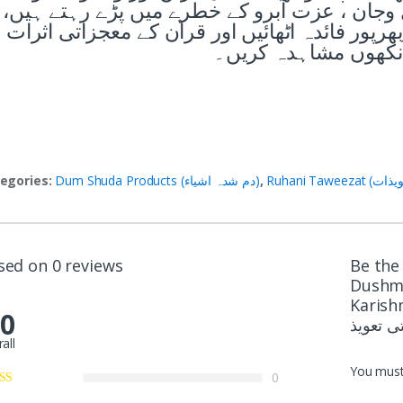
وجان ، عزت آبرو کے خطرے میں پڑے رہتے ہیں،
رپور فائدہ اٹھائیں اور قرآن کے معجزاتی اثرات
آنکھوں مشاہدہ کریں۔
,
Dum Shuda Products (دم شدہ اشیاء)
egories:
sed on 0 reviews
Be the 
Dushma
ے شر سے حفاظت
.0
all
You mus
0