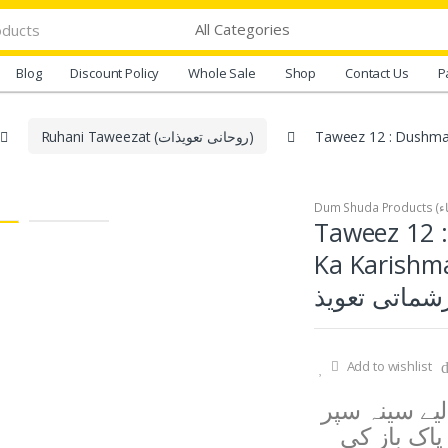
Blog
Discount Policy
Whole Sale
Shop
Contact Us
P
Taweez 12 : D (دشمنوں
Ruhani Taweezat (روحانی تعویذات)
Taweez 12 
K (دشمنوں کے شر سے
Add to wishlist
یے سینہ سپر
پاک باز کی