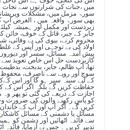
میں ،جنات کی شرارتوں سے نجات بھ
سورۃ مزمل میں، مشکلات وپریشانیو
بھی سورۃ واقعہ میں ، الغرض آپ 
زبردست اور مکمل اور ہمیشہ کیلئے
جابر کے جبر، قاتل کے خوف، خائ
محروم کرنے، بیوی کی بے وفائی، شوہ
اولاد کی بے توجہی اور آپس کے غل
پیش آمدہ مسائل، سسر اور دیوروں
کازبردست حل اس خاص تعویذ سے مم
تھا، آپ ظالم، جابر، بدبخت، بدطی
سوچ اور رویے سے ناصرف، محفوظ 
کے لیے سینہ سپر ہو گا اور اس کےک
حفاظت کریں گے بلکہ اگر اس کے کل
اجازت کے ذریعے کی گئی تو پھر وہ 
کو پاس رکھنے والوں کی ضرورت وح
کریں گے۔ اگر آپ اور آپ کے خاند
مسائل یا دشمنی کے مسائل کاشکار 
سے فائدہ اٹھائیں اور دشمن کو ہمیش
تدبیر کریں ۔ جس نے آزمایا، فائدہ 