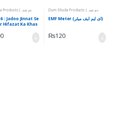
Dum Shuda Products (دم شدہ
Shuda Products
اشیاء)
Ruhani Taweezat (ر
EMF Meter (ای ایم ایف میٹر)
 : Jadoo Jinnat Se
r Hifazat Ka Khas
urani Taweez
00
₨
120
سے شفاء اور حفا
قرآنی تعویذ)