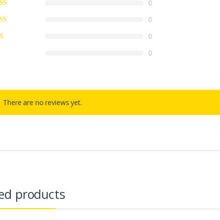
0
0
0
0
There are no reviews yet.
ed products