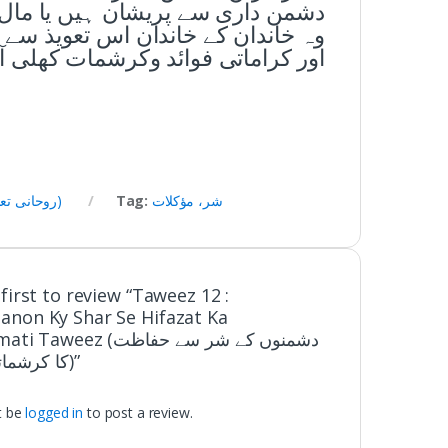
دشمن داری سے پریشان ہیں یا مال 
وہ خاندان کے خاندان اس تعویذ سے بھ
اور کراماتی فوائد وکرشمات کھلی 
شر، مؤکلات
Tag:
Ruhani Taweezat (روحانی تعویذات)
first to review “Taweez 12 :
non Ky Shar Se Hifazat Ka
Karishmati Taweez (دشمنوں ک
کا کرشماتی تعویذ)”
t be
logged in
to post a review.