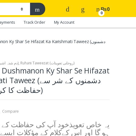
₨
0
0
ayments
Track Order
My Account
ushmanon Ky Shar Se Hifazat Ka Karishmati Taweez
Ruhani Taweezat (روحانی تعویذات)
,
Dum Shuda Products (دم شدہ اشیاء)
: Dushmanon Ky Shar Se Hifazat
a Karishmati Taweez
حفاظت کا کرشماتی تعویذ)
Compare
یہ خاص تعویذخود آپ کی حفاظت کے ل
ہو گا اور اس کےکلام کے مؤکلات ایسے 