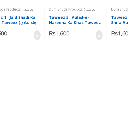
Dum  (دم شدہ
Dum Shuda Products (دم شدہ
um Shuda Products
وحانی
,
اشیاء)
Ruhani Taweezat (روحانی
,
اشیاء)
Ruhani Taweezat (روحا
تعویذات)
تعویذات)
 1 : Jald Shadi Ka
Taweez 5 : Aulad-e-
Taweez 6
Shifa Au
Nareena Ka Khas Taweez
Qurani Taweez 
Q (جادوجنات
(اولادِ نرینہ کا خاص تعویذ)
کا قرآنی تعویذ)
600
₨
1,600
₨
1,6
ظت کاخاص