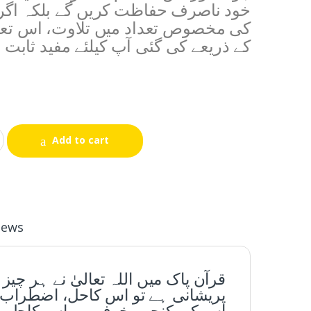
خود ناصرف حفاظت کریں گے بلکہ اگر 
کی مخصوص تعداد میں تلاوت، اس تعو
کے ذریعے کی گئی آپ کیلئے مفید ثابت
Add to cart
iews
قرآن پاک میں اللہ تعالیٰ نے ہر چ
پریشانی ہے تو اس کاحل، اضطراب 
اس کی کنجی، خوف ہے اس کاحل بھی 