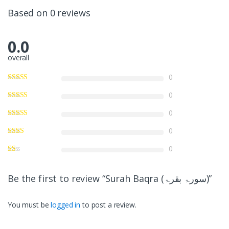
Based on 0 reviews
0.0
overall
0
0
0
0
0
Be the first to review “Surah Baqra (سورۃ بقرۃ)”
You must be
logged in
to post a review.