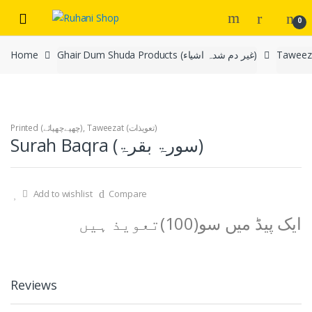
Skip
Skip
0
to
to
navigation
content
Home
Ghair Dum Shuda Products (غیر دم شدہ اشیاء)
Printed (چھپےچھپائے)
,
Taweezat (تعویذات)
Surah Baqra (سورۃ بقرۃ)
Add to wishlist
Compare
ایک پیڈ میں سو(100)تعویذ ہیں
Reviews