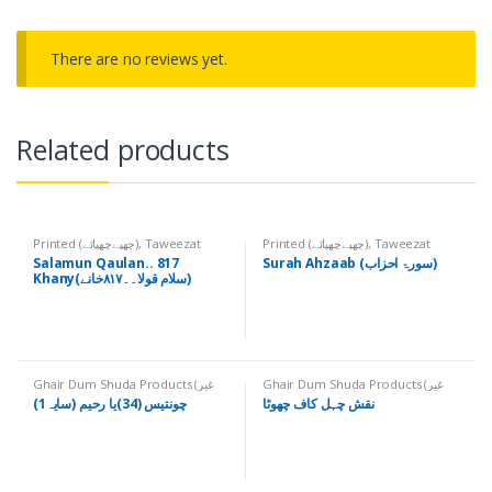
There are no reviews yet.
Related products
Printed (چھپےچھپائے)
,
Taweezat
Printed (چھپےچھپائے)
,
Taweezat
(تعویذات)
(تعویذات)
Salamun Qaulan.. 817
Surah Ahzaab (سورۃ احزاب)
Khany(سلام قولا۔۔۸۱۷خانے)
Ghair Dum Shuda Products (غیر
Ghair Dum Shuda Products (غیر
دم شدہ اشیاء)
,
Printed (چھپےچھپائے)
,
دم شدہ اشیاء)
,
Printed (چھپےچھپائے)
,
نقش چہل کاف چھوٹا
چونتیس (34)یا رحیم (سایہ1)
Ruhani Darsgah Amals (روحانی
Ruhani Darsgah Amals (روحانی
درسگاہ اعمال)
,
Sat Salam Chahal
درسگاہ اعمال)
,
Sat Salam Chahal
Kaaf (Bunyadi) (سات سلام چہل کاف،
Kaaf (Bunyadi) (سات سلام چہل کاف،
بنیادی)
,
Taweezat (تعویذات)
بنیادی)
,
Taweezat (تعویذات)