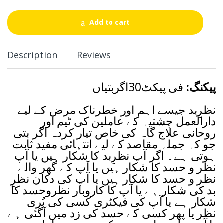
a
n
t
Add to cart
i
t
y
Description
Reviews
پیکنگ:
فی پیکٹ30اگربتیاں
نظرِبد جیسے اہم اور خطرناک مرض کے لیے
دارالعمل چشتیہ کے عاملین کی ٹیم اور
روحانی علاج گاہ کی خاص تیار کردہ اگر بتی
جو کہ جملہ مقاصد کے لیے انتہائی مفید ثابت
ہوتی ہے۔ اگر آپ نظرِبد کا شکار ہیں یا آپ
نظر و حسد کا شکار ہیں یا آپ کے گھر والے
نظر و حسد کا شکار ہیں یا آپ کی دکان نظرِ
بد کی شکار ہے یا آپ کا کاروبار نظروحسد کا
شکار ہے یا آپ کی فیکٹری کسی کی بُری
نظر یا پھر کسی کے حسد کی زد میں آگئی ہے