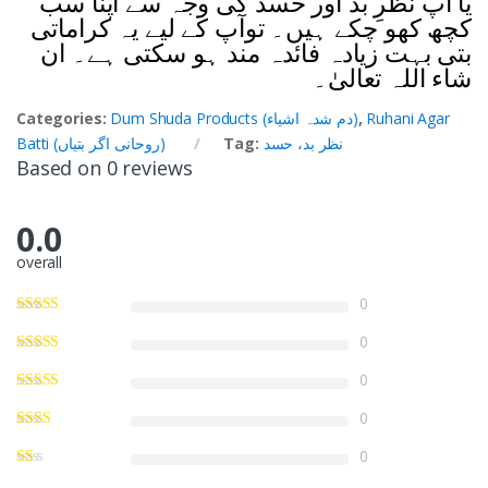
یا آپ نظرِ بد اور حسد کی وجہ سے اپنا سب
کچھ کھو چکے ہیں۔ توآپ کے لیے یہ کراماتی
بتی بہت زیادہ فائدہ مند ہو سکتی ہے۔ ان
شاء اللہ تعالیٰ۔
Ruhani Agar
,
Dum Shuda Products (دم شدہ اشیاء)
Categories:
نظر بد، حسد
Tag:
Batti (روحانی اگر بتیاں)
Based on 0 reviews
0.0
overall
0
0
0
0
0