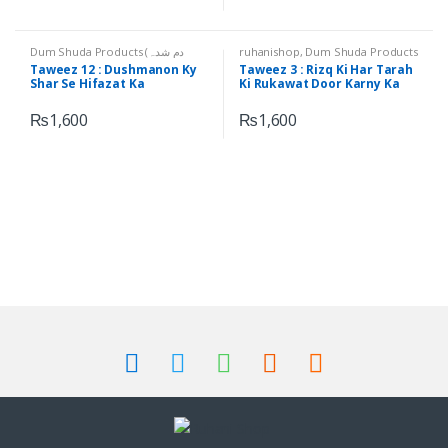
Dum Shuda Products
,
ruhanishop
Dum Shuda Products (دم شدہ
Ruhani Taweezat
,
(دم شدہ اشیاء)
Ruhani Taweezat (روحانی
,
اشیاء)
Taweez 12 : Dushmanon Ky
Taweez 3 : Rizq Ki Har Tarah
(روحانی تعویذات)
تعویذات)
Shar Se Hifazat Ka
Ki Rukawat Door Karny Ka
Qurani Taweez (رزق کی ہر
Karishmati Taweez (دشمنوں
طرح کی رکاوٹ دور کرنے کا قرآنی
کے شر سے حفاظت کا کرشماتی
₨
1,600
₨
1,600
تعویذ)
تعویذ)