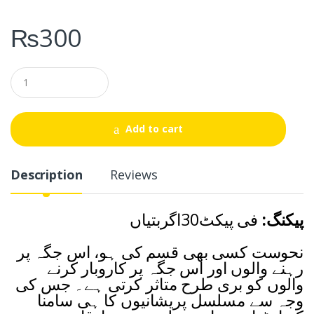
₨
300
Q
u
a
n
t
Add to cart
i
t
y
Description
Reviews
پیکنگ:
فی پیکٹ30اگربتیاں
نحوست کسی بھی قسم کی ہو، اس جگہ پر
رہنے والوں اور اس جگہ پر کاروبار کرنے
والوں کو بری طرح متاثر کرتی ہے۔ جس کی
وجہ سے مسلسل پریشانیوں کا ہی سامنا