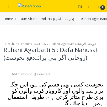
Skip
Skip
0
to
to
navigation
content
Dum Shuda Products (دم شدہ اشیاء)
Home
Ruhani Agar Batti (روحانی اگر بتیاں)
,
Dum Shuda Products (دم شدہ اشیاء)
Ruhani Agarbatti 5 : Dafa Nahusat
(روحانی اگر بتی برائےدفع نحوست)
Add to wishlist
Compare
نحوست کسی بھی قسم کی ہو، اس جگہ
پر رہنے والوں اور کاروبار کرنے والوں کو
بری طرح متاثر کرتی ہے۔طریقہ استعمال
ہمراہ دیا جائے گا۔