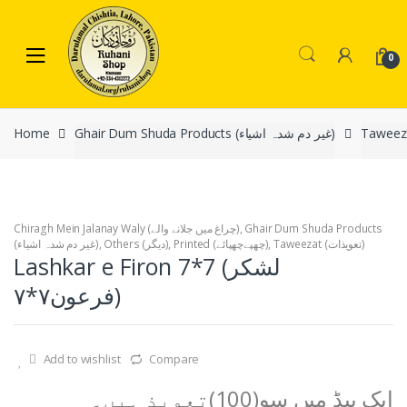
Skip
Skip
to
to
navigation
content
0
Home
Ghair Dum Shuda Products (غیر دم شدہ اشیاء)
Chiragh Mein Jalanay Waly (چراغ میں جلانے والے)
,
Ghair Dum Shuda Products
(غیر دم شدہ اشیاء)
,
Others (دیگر)
,
Printed (چھپےچھپائے)
,
Taweezat (تعویذات)
Lashkar e Firon 7*7 (لشکر
فرعون۷*۷)
Add to wishlist
Compare
ایک پیڈ میں سو(100)تعویذ ہیں۔