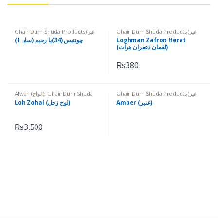
Ghair Dum Shuda Products (غیر
Ghair Dum Shuda Products (غیر
دم شدہ اشیاء)
,
Printed (چھپےچھپائے)
,
دم شدہ اشیاء)
,
Miscellanious (متفرق)
چونتیس (34)یا رحیم (سایہ1)
Loghman Zafron Herat
Ruhani Darsgah Amals (روحانی
(لقمان ذعفران ھرات)
درسگاہ اعمال)
,
Sat Salam Chahal
Kaaf (Bunyadi) (سات سلام چہل کاف،
بنیادی)
,
Taweezat (تعویذات)
₨
380
Alwah (الواح)
,
Ghair Dum Shuda
Ghair Dum Shuda Products (غیر
Products (غیر دم شدہ اشیاء)
دم شدہ اشیاء)
,
Miscellanious (متفرق)
Amber (عنبر)
Loh Zohal (لوح زحل)
₨
3,500