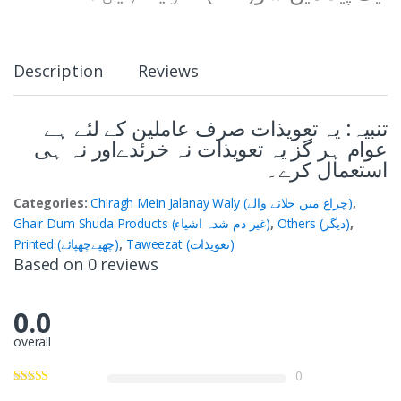
Description
Reviews
تنبیہ: یہ تعویذات صرف عاملین کے لئے ہے
عوام ہر گز یہ تعویذات نہ خرئدےاور نہ ہی
استعمال کرے۔
Categories:
Chiragh Mein Jalanay Waly (چراغ میں جلانے والے)
,
Ghair Dum Shuda Products (غیر دم شدہ اشیاء)
,
Others (دیگر)
,
Printed (چھپےچھپائے)
,
Taweezat (تعویذات)
Based on 0 reviews
0.0
overall
0