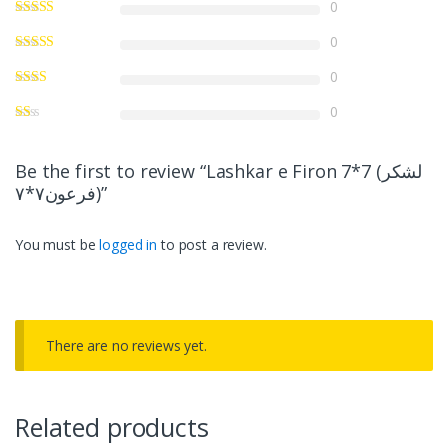
0
0
0
0
Be the first to review “Lashkar e Firon 7*7 (لشکر
فرعون۷*۷)”
You must be
logged in
to post a review.
There are no reviews yet.
Related products