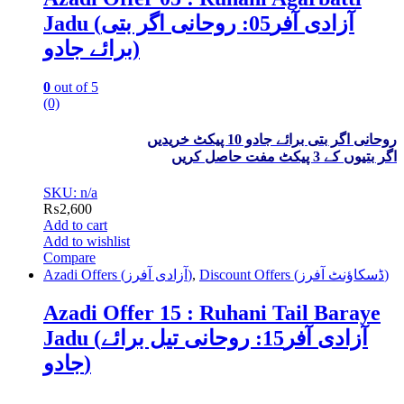
Jadu (آزادی آفر05: روحانی اگر بتی
برائے جادو)
0
out of 5
(0)
روحانی اگر بتی برائے جادو 10 پیکٹ خریدیں
اگر بتیوں کے 3 پیکٹ مفت حاصل کریں
SKU: n/a
₨
2,600
Add to cart
Add to wishlist
Compare
Azadi Offers (آزادی آفرز)
,
Discount Offers (ڈسکاؤنٹ آفرز)
Azadi Offer 15 : Ruhani Tail Baraye
Jadu (آزادی آفر15: روحانی تیل برائے
جادو)