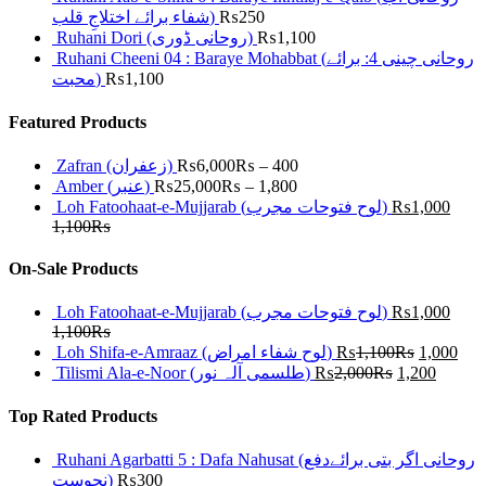
شفاء برائے اختلاجِ قلب)
₨
250
Ruhani Dori (روحانی ڈوری)
₨
1,100
Ruhani Cheeni 04 : Baraye Mohabbat (روحانی چینی 4: برائے
محبت)
₨
1,100
Featured Products
Zafran (زعفران)
₨
6,000
₨
–
400
Amber (عنبر)
₨
25,000
₨
–
1,800
Loh Fatoohaat-e-Mujjarab (لوح فتوحات مجرب)
₨
1,000
1,100
₨
On-Sale Products
Loh Fatoohaat-e-Mujjarab (لوح فتوحات مجرب)
₨
1,000
1,100
₨
Loh Shifa-e-Amraaz (لوح شفاء امراض)
₨
1,100
₨
1,000
Tilismi Ala-e-Noor (طلسمی آلہ نور)
₨
2,000
₨
1,200
Top Rated Products
Ruhani Agarbatti 5 : Dafa Nahusat (روحانی اگر بتی برائےدفع
نحوست)
₨
300