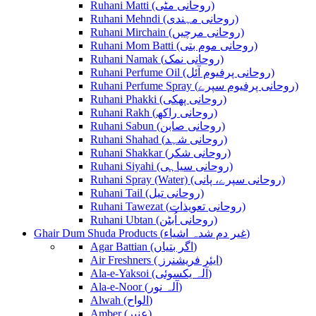
Ruhani Matti (روحانی مٹی)
Ruhani Mehndi (روحانی مہندی)
Ruhani Mirchain (روحانی مرچیں)
Ruhani Mom Batti (روحانی موم بتی)
Ruhani Namak (روحانی نمک)
Ruhani Perfume Oil (روحانی پرفیوم آئل)
Ruhani Perfume Spray (روحانی پرفیوم سپرے)
Ruhani Phakki (روحانی پھکی)
Ruhani Rakh (روحانی راکھ)
Ruhani Sabun (روحانی صابن)
Ruhani Shahad (روحانی شہد)
Ruhani Shakkar (روحانی شکر)
Ruhani Siyahi (روحانی سیاہی)
Ruhani Spray (Water) (روحانی سپرے، پانی)
Ruhani Tail (روحانی تیل)
Ruhani Tawezat (روحانی تعویذات)
Ruhani Ubtan (روحانی اُبٹن)
Ghair Dum Shuda Products (غیر دم شدہ اشیاء)
Agar Battian (اگر بتیاں)
Air Freshners ( ایئر فریشنرز)
Ala-e-Yaksoi (آلہ یکسوئی)
Ala-e-Noor (آلہ نور)
Alwah (الواح)
Amber (عنبر)