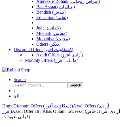
Amraaz-e-Rohani (امراض روحانی)
Bad Asraat (بد اثرات)
Bandish (بندش)
Education (تعلیم)
Judai (جُدائی)
Moa'ash (معاش)
Mohabbat (محبت)
Others (دیگر)
Discount Offers (ڈسکاؤنٹ آفرز)
Azadi Offers (آزادی آفرز)
Monthly Offers (ماہانہ آفرز)
Search
Search
Search
for:
0
Home
Discount Offers (ڈسکاؤنٹ آفرز)
Azadi Offers (آزادی
Azadi Offer 18 : Khas Qurani Taweezat (آزادی آفر18: خاص
آفرز)
قرآنی تعویذات)