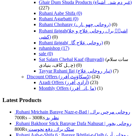
Ghair Dum Shuda Products (غیر دم شدہ اشیاء)
(227)
Ruhani Aabe Shifa
(0)
Ruhani Agarbatti
(0)
Ruhani Choharay (روحانی چھوہارے)
(0)
Ruhani ilajgah(اشیاؑ براے روحانی علاج و چلا
کشی)
(0)
Ruhani ilajgah(روحانی علاج گاہ)
(0)
ruhanishop
(17)
sale
(0)
Sat Salam Chehal Kaaf (Bunyadi)
(سات سلام
چہل کاف، بنیادی)
(0)
Tayyar Ruhani Ilaj (تیار روحانی علاج)
(7)
Discount Offers (ڈسکاؤنٹ آفرز)
(24)
Azadi Offers (آزادی آفرز)
(23)
Monthly Offers (ماہانہ آفرز)
(1)
Latest Products
Ruhani Mrichain Baraye Nazr-e-Bad | روحانی مرچیں برائے
700
₨
–
300
₨
نظر بد
Ruhani Bakhoor Stick Barayae Dafa Nahusat | روحانی بخور
800
₨
سٹک برائے دفع نحوست
Ruhani Aab-e-Shifa 6 : Baraye Ikhtilaj-e-Qalb (روحانی آب