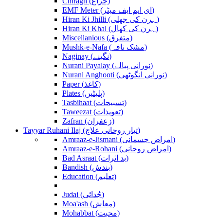
Chiragh (چراغ)
EMF Meter (ای ایم ایف میٹر)
Hiran Ki Jhilli (ہرن کی جھلی)
Hiran Ki Khal (ہرن کی کھال)
Miscellanious (متفرق)
Mushk-e-Nafa (مشک نافہ)
Naginay (نگینے)
Nurani Payalay (نورانی پیالے)
Nurani Anghooti (نورانی انگوٹھی)
Paper (کاغذ)
Plates (پلیٹیں)
Tasbihaat (تسبیحات)
Taweezat (تعویذات)
Zafran (زعفران)
Tayyar Ruhani Ilaj (تیار روحانی علاج)
Amraaz-e-Jismani (امراض جسمانی)
Amraaz-e-Rohani (امراض روحانی)
Bad Asraat (بد اثرات)
Bandish (بندش)
Education (تعلیم)
Judai (جُدائی)
Moa'ash (معاش)
Mohabbat (محبت)