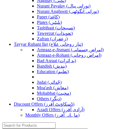
Naginay (نگینے)
Nurani Payalay (نورانی پیالے)
Nurani Anghooti (نورانی انگوٹھی)
Paper (کاغذ)
Plates (پلیٹیں)
Tasbihaat (تسبیحات)
Taweezat (تعویذات)
Zafran (زعفران)
Tayyar Ruhani Ilaj (تیار روحانی علاج)
Amraaz-e-Jismani (امراض جسمانی)
Amraaz-e-Rohani (امراض روحانی)
Bad Asraat (بد اثرات)
Bandish (بندش)
Education (تعلیم)
Judai (جُدائی)
Moa'ash (معاش)
Mohabbat (محبت)
Others (دیگر)
Discount Offers (ڈسکاؤنٹ آفرز)
Azadi Offers (آزادی آفرز)
Monthly Offers (ماہانہ آفرز)
Search