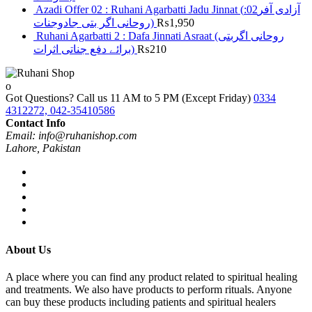
Azadi Offer 02 : Ruhani Agarbatti Jadu Jinnat (آزادی آفر02:
روحانی اگر بتی جادوجنات)
₨
1,950
Ruhani Agarbatti 2 : Dafa Jinnati Asraat (روحانی اگربتی
برائے دفع جناتی اثرات)
₨
210
Got Questions? Call us 11 AM to 5 PM (Except Friday)
0334
4312272, 042-35410586
Contact Info
Email: info@ruhanishop.com
Lahore, Pakistan
About Us
A place where you can find any product related to spiritual healing
and treatments. We also have products to perform rituals. Anyone
can buy these products including patients and spiritual healers