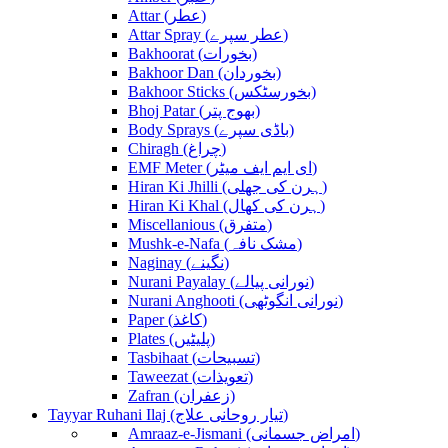
Attar (عطر)
Attar Spray (عطر سپرے)
Bakhoorat (بخورات)
Bakhoor Dan (بخوردان)
Bakhoor Sticks (بخورسٹکس)
Bhoj Patar (بھوج پتر)
Body Sprays (باڈی سپرے)
Chiragh (چراغ)
EMF Meter (ای ایم ایف میٹر)
Hiran Ki Jhilli (ہرن کی جھلی)
Hiran Ki Khal (ہرن کی کھال)
Miscellanious (متفرق)
Mushk-e-Nafa (مشک نافہ)
Naginay (نگینے)
Nurani Payalay (نورانی پیالے)
Nurani Anghooti (نورانی انگوٹھی)
Paper (کاغذ)
Plates (پلیٹیں)
Tasbihaat (تسبیحات)
Taweezat (تعویذات)
Zafran (زعفران)
Tayyar Ruhani Ilaj (تیار روحانی علاج)
Amraaz-e-Jismani (امراض جسمانی)