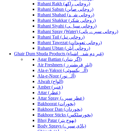
Ruhani Rakh (روحانی راکھ)
Ruhani Sabun (روحانی صابن)
Ruhani Shahad (روحانی شہد)
Ruhani Shakkar (روحانی شکر)
Ruhani Siyahi (روحانی سیاہی)
Ruhani Spray (Water) (روحانی سپرے، پانی)
Ruhani Tail (روحانی تیل)
Ruhani Tawezat (روحانی تعویذات)
Ruhani Ubtan (روحانی اُبٹن)
Ghair Dum Shuda Products (غیر دم شدہ اشیاء)
Agar Battian (اگر بتیاں)
Air Freshners ( ایئر فریشنرز)
Ala-e-Yaksoi (آلہ یکسوئی)
Ala-e-Noor (آلہ نور)
Alwah (الواح)
Amber (عنبر)
Attar (عطر)
Attar Spray (عطر سپرے)
Bakhoorat (بخورات)
Bakhoor Dan (بخوردان)
Bakhoor Sticks (بخورسٹکس)
Bhoj Patar (بھوج پتر)
Body Sprays (باڈی سپرے)