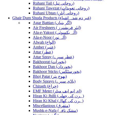
Ruhani Tail (روحانی تیل)
Ruhani Tawezat (روحانی تعویذات)
Ruhani Ubtan (روحانی اُبٹن)
Ghair Dum Shuda Products (غیر دم شدہ اشیاء)
Agar Battian (اگر بتیاں)
Air Freshners ( ایئر فریشنرز)
Ala-e-Yaksoi (آلہ یکسوئی)
Ala-e-Noor (آلہ نور)
Alwah (الواح)
Amber (عنبر)
Attar (عطر)
Attar Spray (عطر سپرے)
Bakhoorat (بخورات)
Bakhoor Dan (بخوردان)
Bakhoor Sticks (بخورسٹکس)
Bhoj Patar (بھوج پتر)
Body Sprays (باڈی سپرے)
Chiragh (چراغ)
EMF Meter (ای ایم ایف میٹر)
Hiran Ki Jhilli (ہرن کی جھلی)
Hiran Ki Khal (ہرن کی کھال)
Miscellanious (متفرق)
Mushk-e-Nafa (مشک نافہ)