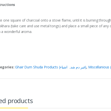
tructions
ce one square of charcoal onto a stove flame, until it is burning throug
khara (take care and use metal tongs) and place a small piece of any 
h a wonderful aroma.
egories:
Ghair Dum Shuda Products (غیر دم شدہ اشیاء)
,
ed products