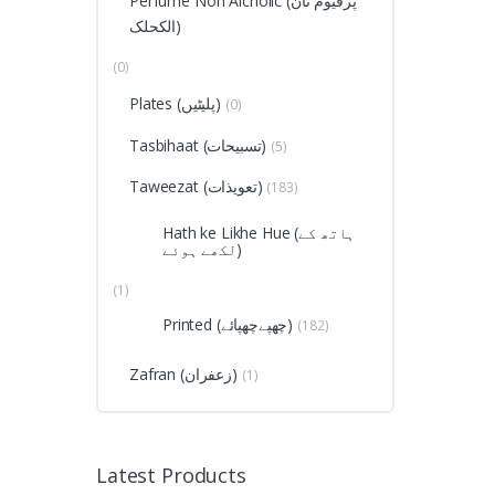
Perfume Non Alcholic (پرفیوم نان
الکحلک)
(0)
Plates (پلیٹیں)
(0)
Tasbihaat (تسبیحات)
(5)
Taweezat (تعویذات)
(183)
Hath ke Likhe Hue (ہاتھ کے
لکھے ہوئے)
(1)
Printed (چھپےچھپائے)
(182)
Zafran (زعفران)
(1)
Latest Products