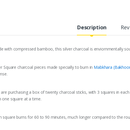
Description
Rev
e with compressed bamboo, this silver charcoal is enviornmentally sou
ver Square charcoal pieces made specially to burn in
Mabkhara (Bakhoor
ense.
 are purchasing a box of twenty charcoal sticks, with 3 squares in each
n one square at a time.
h square burns for 60 to 90 minutes, much longer compared to the ro