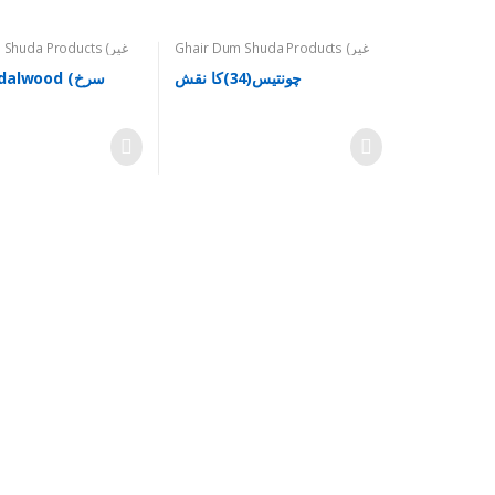
Ghair Dum Shuda Products (غیر
Shuda Products (غیر
دم شدہ اشیاء)
,
Miscellanious
دم شدہ اشیاء)
,
Printed (چھپےچھپائے)
,
Ruhani Darsgah Amals (روحانی
چونتیس(34)کا نقش
alwood (سرخ
درسگاہ اعمال)
,
Sat Salam Chahal
Kaaf (Bunyadi) (سات سلام چہل
کاف، بنیادی)
,
Taweezat (تعویذات)