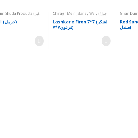
Ghair Dum 
Chiragh Mein Jalanay Waly (چراغ
m Shuda Products (غیر
دم شدہ اشیاء)
,
Miscellanious
میں جلانے والے)
,
Ghair Dum Shuda
Products (غیر دم شدہ اشیاء)
,
(متفرق)
Red Sand
Lashkar e Firon 7*7 (لشکر
Harmal (حرمل)
Others (دیگر)
,
Printed (چھپےچھپائے)
,
صندل)
فرعون۷*۷)
Taweezat (تعویذات)