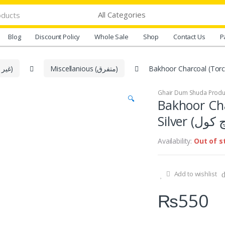
Blog
Discount Policy
Whole Sale
Shop
Contact Us
P
Miscellanious (متفرق)
Ghair Dum Shuda Products (غیر دم شدہ اشیاء)
🔍
Bakhoor Cha
Availability:
Out of s
Add to wishlist
₨
550