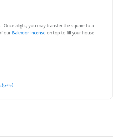
h. Once alight, you may transfer the square to a
of our
Bakhoor Incense
on top to fill your house
Miscellanious (متفرق)