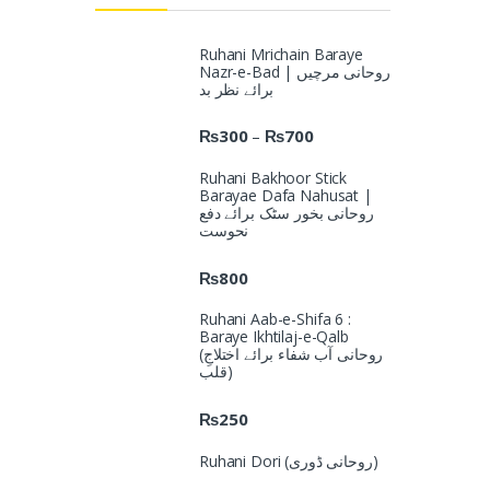
Ruhani Mrichain Baraye
Nazr-e-Bad | روحانی مرچیں
برائے نظر بد
₨
300
₨
700
–
Ruhani Bakhoor Stick
Barayae Dafa Nahusat |
روحانی بخور سٹک برائے دفع
نحوست
₨
800
Ruhani Aab-e-Shifa 6 :
Baraye Ikhtilaj-e-Qalb
(روحانی آب شفاء برائے اختلاجِ
قلب)
₨
250
Ruhani Dori (روحانی ڈوری)