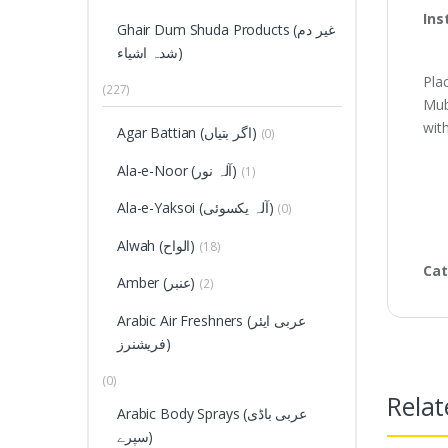
Ins
Ghair Dum Shuda Products (غیر دم
شدہ اشیاء)
Pla
(227)
Mub
wit
Agar Battian (اگر بتیاں)
(0)
Ala-e-Noor (آلہ نور)
(1)
Ala-e-Yaksoi (آلہ یکسوئی)
(0)
Alwah (الواح)
(18)
Cat
Amber (عنبر)
(2)
Arabic Air Freshners (عربی ایئر
فریشنرز)
(0)
Relat
Arabic Body Sprays (عربی باڈی
سپرے)