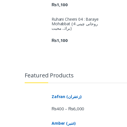
₨
1,100
Ruhani Cheeni 04 : Baraye
Mohabbat (روحانی چینی 4:
برائے محبت)
₨
1,100
Featured Products
Zafran (زعفران)
₨
400
₨
6,000
–
Amber (عنبر)