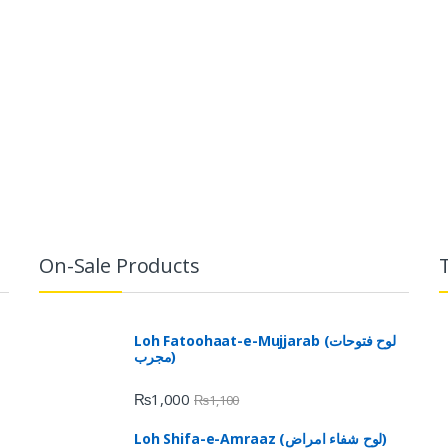
On-Sale Products
Loh Fatoohaat-e-Mujjarab (لوح فتوحات
مجرب)
₨
1,000
₨
1,100
Loh Shifa-e-Amraaz (لوح شفاء امراض)