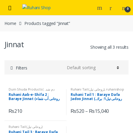
Skip
Skip
0
to
to
navigation
content
Home
Products tagged “Jinnat”
Jinnat
Showing all 3 results
Filters
Dum Shuda Products (دم شدہ
Ruhani Tail (روحانی تیل)
,
ruhanishop
اشیاء)
,
Ruhani Aab-e-Shifa (روحانی
Ruhani Aab-e-Shifa 2 :
Ruhani Tail 1 : Baraye Dafa
آب شفاء)
Jadoo Jinnat (روحانی تیل1: برائے
Baraye Jinnat (روحانی آب شفاء
دفع جادو جنات)
برائے جنات )
₨
210
₨
520
–
₨
15,040
Ruhani Tail (روحانی تیل)
Ruhani Tail 3 : Baraye Dafa