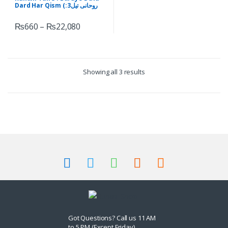
Dard Har Qism (روحانی تیل3:
برائے دفع درد ہر قسم)
₨
660
–
₨
22,080
Showing all 3 results
Got Questions? Call us 11 AM
to 5 PM (Except Friday)