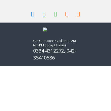
Got Questions? Call us 11 AM
to 5 PM (Except Friday)
0334 4312272, 042-
35410586