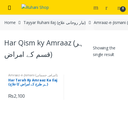
Skip
Skip
0
to
to
navigation
content
Home
Tayyar Ruhani Ilaj (تیار روحانی علاج)
Har Qism ky Amraaz (ہر
Showing the
قسم کے امراض)
single result
Amraaz-e-Jismani (امراض جسمانی)
,
Har Qism ky Amraaz (ہر قسم کے
Har Tarah Ky Amraaz Ka Ilaj
امراض)
,
Tayyar Ruhani Ilaj (تیار
(ہر طرح کے امراض کا علاج)
روحانی علاج)
₨
2,100