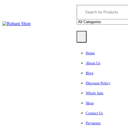
Skip
Skip
Search
to
to
for:
navigation
content
Home
About Us
Blog
Discount Policy
Whole Sale
Shop
Contact Us
Payments