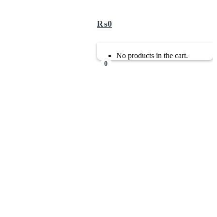
₨
0
No products in the cart.
0