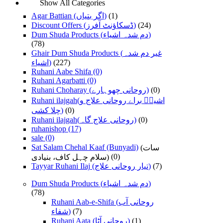
Show All Categories
Agar Battian (اگر بتیاں)
(1)
Discount Offers (ڈسکاؤنٹ آفرز)
(24)
Dum Shuda Products (دم شدہ اشیاء)
(78)
Ghair Dum Shuda Products (غیر دم شدہ
اشیاء)
(227)
Ruhani Aabe Shifa
(0)
Ruhani Agarbatti
(0)
Ruhani Choharay (روحانی چھوہارے)
(0)
Ruhani ilajgah(اشیاؑ براے روحانی علاج و
چلا کشی)
(0)
Ruhani ilajgah(روحانی علاج گاہ)
(0)
ruhanishop
(17)
sale
(0)
Sat Salam Chehal Kaaf (Bunyadi)
(سات
سلام چہل کاف، بنیادی)
(0)
Tayyar Ruhani Ilaj (تیار روحانی علاج)
(7)
Dum Shuda Products (دم شدہ اشیاء)
(78)
Ruhani Aab-e-Shifa (روحانی آب
شفاء)
(7)
Ruhani Aata (روحانی آٹا)
(1)