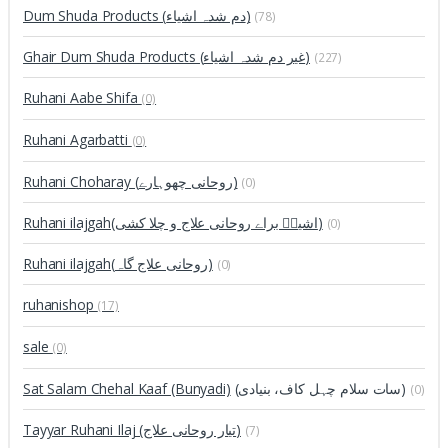
Dum Shuda Products (دم شدہ اشیاء)
(78)
Ghair Dum Shuda Products (غیر دم شدہ اشیاء)
(227)
Ruhani Aabe Shifa
(0)
Ruhani Agarbatti
(0)
Ruhani Choharay (روحانی چھوہارے)
(0)
Ruhani ilajgah(اشیاؑ براے روحانی علاج و چلا کشی)
(0)
Ruhani ilajgah(روحانی علاج گاہ)
(0)
ruhanishop
(17)
sale
(0)
Sat Salam Chehal Kaaf (Bunyadi)
(سات سلام چہل کاف، بنیادی)
(0)
Tayyar Ruhani Ilaj (تیار روحانی علاج)
(7)