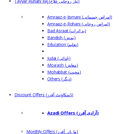
Tayyar Ruhani Ilaj (تیار روحانی علاج)
Amraaz-e-Jismani (امراض جسمانی)
Amraaz-e-Rohani (امراض روحانی)
Bad Asraat (بد اثرات)
Bandish (بندش)
Education (تعلیم)
Judai (جُدائی)
Moa'ash (معاش)
Mohabbat (محبت)
Others (دیگر)
Discount Offers (ڈسکاؤنٹ آفرز)
Azadi Offers (آزادی آفرز)
Monthly Offers (ماہانہ آفرز)