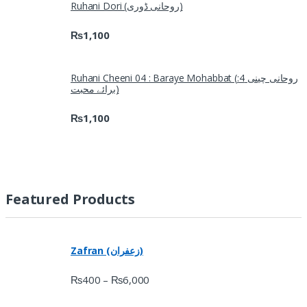
Ruhani Dori (روحانی ڈوری)
₨
1,100
Ruhani Cheeni 04 : Baraye Mohabbat (روحانی چینی 4:
برائے محبت)
₨
1,100
Featured Products
Zafran (زعفران)
₨
400
₨
6,000
–