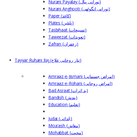
Nurani Payalay (نورانی پیالے)
Nurani Anghooti (نورانی انگوٹھی)
Paper (کاغذ)
Plates (پلیٹیں)
Tasbihaat (تسبیحات)
Taweezat (تعویذات)
Zafran (زعفران)
Tayyar Ruhani Ilaj (تیار روحانی علاج)
Amraaz-e-Jismani (امراض جسمانی)
Amraaz-e-Rohani (امراض روحانی)
Bad Asraat (بد اثرات)
Bandish (بندش)
Education (تعلیم)
Judai (جُدائی)
Moa'ash (معاش)
Mohabbat (محبت)