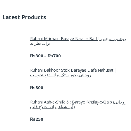
Latest Products
Ruhani Mrichain Baraye Nazr-e-Bad | روحانی مرچیں
برائے نظر بد
₨
300
₨
700
–
Ruhani Bakhoor Stick Barayae Dafa Nahusat |
روحانی بخور سٹک برائے دفع نحوست
₨
800
Ruhani Aab-e-Shifa 6 : Baraye Ikhtilaj-e-Qalb (روحانی
آب شفاء برائے اختلاجِ قلب)
₨
250