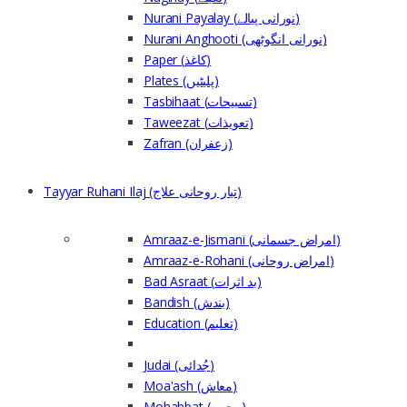
Nurani Payalay (نورانی پیالے)
Nurani Anghooti (نورانی انگوٹھی)
Paper (کاغذ)
Plates (پلیٹیں)
Tasbihaat (تسبیحات)
Taweezat (تعویذات)
Zafran (زعفران)
Tayyar Ruhani Ilaj (تیار روحانی علاج)
Amraaz-e-Jismani (امراض جسمانی)
Amraaz-e-Rohani (امراض روحانی)
Bad Asraat (بد اثرات)
Bandish (بندش)
Education (تعلیم)
Judai (جُدائی)
Moa'ash (معاش)
Mohabbat (محبت)