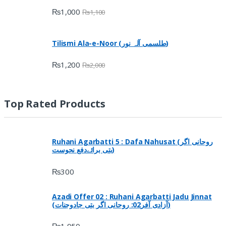
₨
1,000
₨
1,100
Tilismi Ala-e-Noor (طلسمی آلہ نور)
₨
1,200
₨
2,000
Top Rated Products
Ruhani Agarbatti 5 : Dafa Nahusat (روحانی اگر
بتی برائےدفع نحوست)
₨
300
Azadi Offer 02 : Ruhani Agarbatti Jadu Jinnat
(آزادی آفر02: روحانی اگر بتی جادوجنات)
₨
1,950