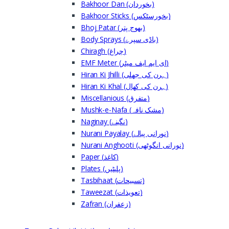
Bakhoor Dan (بخوردان)
Bakhoor Sticks (بخورسٹکس)
Bhoj Patar (بھوج پتر)
Body Sprays (باڈی سپرے)
Chiragh (چراغ)
EMF Meter (ای ایم ایف میٹر)
Hiran Ki Jhilli (ہرن کی جھلی)
Hiran Ki Khal (ہرن کی کھال)
Miscellanious (متفرق)
Mushk-e-Nafa (مشک نافہ)
Naginay (نگینے)
Nurani Payalay (نورانی پیالے)
Nurani Anghooti (نورانی انگوٹھی)
Paper (کاغذ)
Plates (پلیٹیں)
Tasbihaat (تسبیحات)
Taweezat (تعویذات)
Zafran (زعفران)