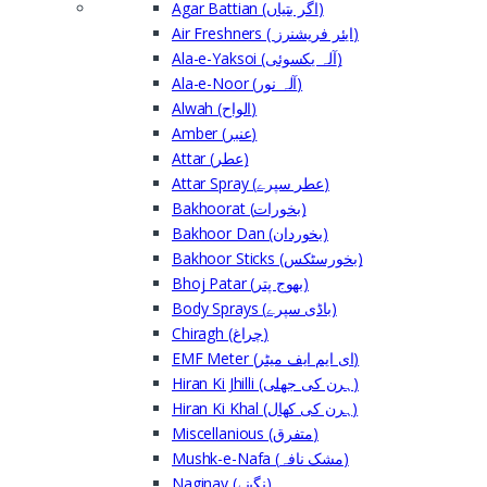
Agar Battian (اگر بتیاں)
Air Freshners ( ایئر فریشنرز)
Ala-e-Yaksoi (آلہ یکسوئی)
Ala-e-Noor (آلہ نور)
Alwah (الواح)
Amber (عنبر)
Attar (عطر)
Attar Spray (عطر سپرے)
Bakhoorat (بخورات)
Bakhoor Dan (بخوردان)
Bakhoor Sticks (بخورسٹکس)
Bhoj Patar (بھوج پتر)
Body Sprays (باڈی سپرے)
Chiragh (چراغ)
EMF Meter (ای ایم ایف میٹر)
Hiran Ki Jhilli (ہرن کی جھلی)
Hiran Ki Khal (ہرن کی کھال)
Miscellanious (متفرق)
Mushk-e-Nafa (مشک نافہ)
Naginay (نگینے)