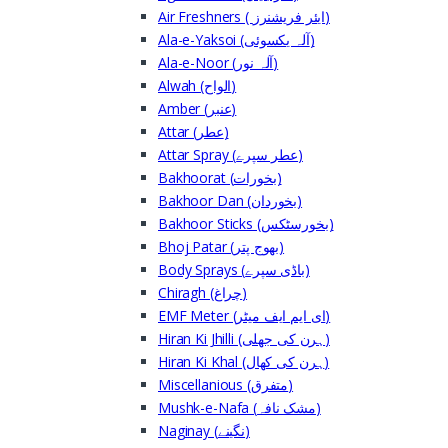
Air Freshners ( ایئر فریشنرز)
Ala-e-Yaksoi (آلہ یکسوئی)
Ala-e-Noor (آلہ نور)
Alwah (الواح)
Amber (عنبر)
Attar (عطر)
Attar Spray (عطر سپرے)
Bakhoorat (بخورات)
Bakhoor Dan (بخوردان)
Bakhoor Sticks (بخورسٹکس)
Bhoj Patar (بھوج پتر)
Body Sprays (باڈی سپرے)
Chiragh (چراغ)
EMF Meter (ای ایم ایف میٹر)
Hiran Ki Jhilli (ہرن کی جھلی)
Hiran Ki Khal (ہرن کی کھال)
Miscellanious (متفرق)
Mushk-e-Nafa (مشک نافہ)
Naginay (نگینے)