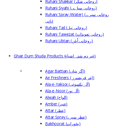
Ruhani Shakkar (روحانی شکر)
Ruhani Siyahi (روحانی سیاہی)
Ruhani Spray (Water) (روحانی سپرے،
پانی)
Ruhani Tail (روحانی تیل)
Ruhani Tawezat (روحانی تعویذات)
Ruhani Ubtan (روحانی اُبٹن)
Ghair Dum Shuda Products (غیر دم شدہ اشیاء)
Agar Battian (اگر بتیاں)
Air Freshners ( ایئر فریشنرز)
Ala-e-Yaksoi (آلہ یکسوئی)
Ala-e-Noor (آلہ نور)
Alwah (الواح)
Amber (عنبر)
Attar (عطر)
Attar Spray (عطر سپرے)
Bakhoorat (بخورات)