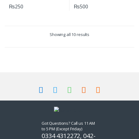
ہو)
₨
250
₨
500
Showing all 10 results
Got Questions? Call us 11 AM
to 5 PM (Except Friday)
0334 4312272, 042-