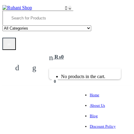
Skip
Skip
to
to
Search
navigation
content
for:
₨
0
No products in the cart.
0
Home
About Us
Blog
Discount Policy