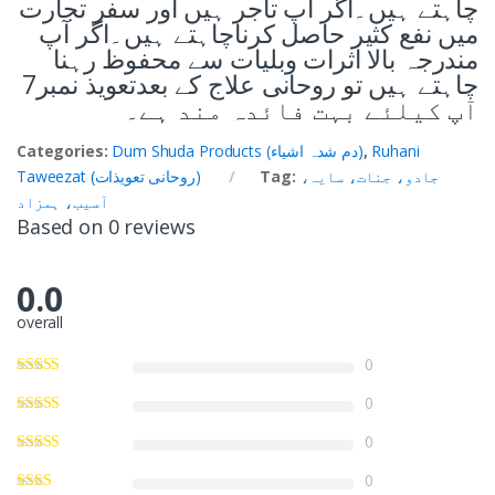
چاہتے ہیں۔اگر آپ تاجر ہیں اور سفر تجارت
میں نفع کثیر حاصل کرناچاہتے ہیں۔اگر آپ
مندرجہ بالا اثرات وبلیات سے محفوظ رہنا
چاہتے ہیں تو روحانی علاج کے بعدتعویذ نمبر7
آپ کیلئے بہت فائدہ مند ہے۔
Ruhani
,
Dum Shuda Products (دم شدہ اشیاء)
Categories:
جادو، جنات، سایہ،
Tag:
Taweezat (روحانی تعویذات)
آسیب، ہمزاد
Based on 0 reviews
0.0
overall
0
0
0
0