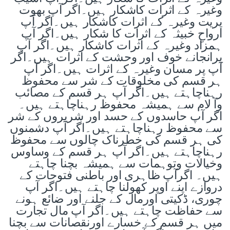
وغیرہ کے اثرات کاشکار ہیں۔اگر آپ بھوت
پریت وغیرہ کے اثرات کاشکار ہیں۔اگر آپ
ارواحِ خبیثہ کے اثرات کا شکار ہیں۔اگر آپ
ہمزاد وغیرہ کے اثرات کاشکار ہیں۔اگر آپ
پرانجانے خوف اور وحشت کے اثرات ہیں۔اگر
آپ پر مسان وغیرہ کے اثرات ہیں۔اگر آپ
ہر قسم کی مخلوقات کے شر سے محفوظ
رہناچاہتے ہیں۔اگر آپ ہر قسم کے مصائب
وآ لام سے ہمیشہ محفوظ رہناچاہتے ہیں۔
اگر آپ حاسدوں کے حسد اور شریروں کے شر
سے محفوظ رہناچاہتے ہیں۔اگر آپ دشمنوں
کی ہر قسم کی خطرناک چالوں سے محفوظ
رہناچاہتے ہیں۔اگر آپ ہر قسم کے وساوس
وخیالات وتوہمات سے ہمیشہ بچنا چاہتے
ہیں۔ اگرآپ ظاہری اور باطنی فتوحات کے
دروازے اپنے اوپر کھولنا چاہتے ہیں۔اگر آپ
چوری، ڈکیتی اورمال کے جلنے اور ضائع ہونے
سے حفاظت چاہتے ہیں۔اگر آپ مال تجارت
میں ہر قسم کے خسارے اورنقصانات سے بچنا