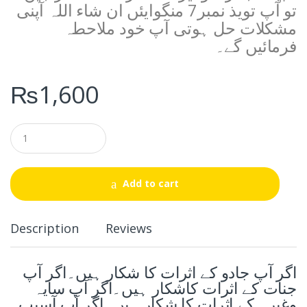
تو آپ تویذ نمبر7 منگوایئں ان شاء اللہ آپنی
مشکلات حل ہوتی آپ خود ملاحطہ
فرمائیں گے۔
₨
1,600
Q
u
a
n
t
Add to cart
i
t
y
Description
Reviews
اگر آپ جادو کے اثرات کا شکار ہیں۔اگر آپ
جنات کے اثرات کاشکار ہیں۔اگر آپ سایہ
وغیرہ کے اثرات کا شکار ہیں۔اگر آپ آسیب