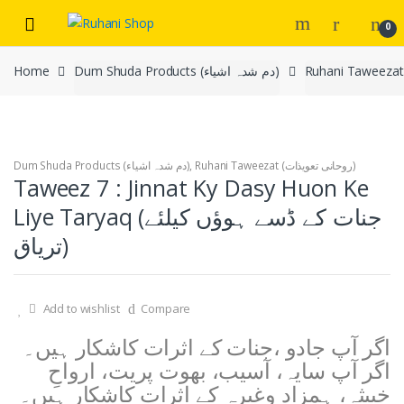
Skip
Skip
0
to
to
navigation
content
Dum Shuda Products (دم شدہ اشیاء)
Home
Ruhani Taweezat (روحانی تعویذات)
,
Dum Shuda Products (دم شدہ اشیاء)
Taweez 7 : Jinnat Ky Dasy Huon Ke
Liye Taryaq (جنات کے ڈسے ہوؤں کیلئے
تریاق)
Add to wishlist
Compare
اگر آپ جادو ،جنات کے اثرات کاشکار ہیں۔
اگر آپ سایہ، آسیب، بھوت پریت، ارواحِ
خبیثہ، ہمزاد وغیرہ کے اثرات کاشکار ہیں۔