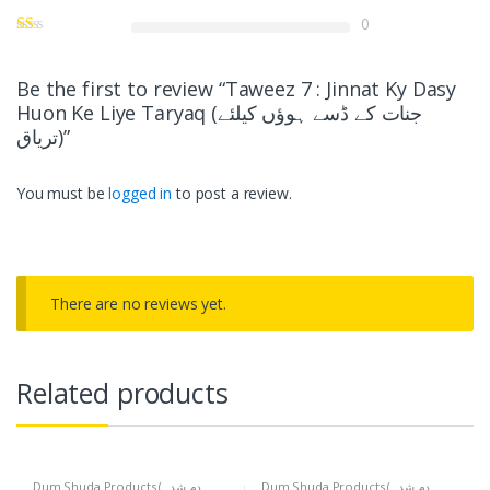
0
Be the first to review “Taweez 7 : Jinnat Ky Dasy
Huon Ke Liye Taryaq (جنات کے ڈسے ہوؤں کیلئے
تریاق)”
You must be
logged in
to post a review.
There are no reviews yet.
Related products
Dum Shuda Products (دم شدہ
Dum Shuda Products (دم شدہ