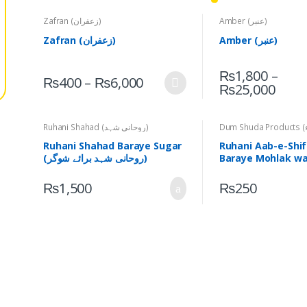
Amber (عنبر)
Zafran (زعفران)
Amber (عنبر)
Zafran (زعفران)
₨
1,800
–
₨
400
–
₨
6,000
₨
25,000
Ruhani Shahad (روحانی شہد)
Ruhani Shahad Baraye Sugar
Ruhani Aab-e-Shifa
(روحانی شہد برائے شوگر)
Baraye Mohlak wa 
Amraaz (روحانی آب شفاء برائے
₨
1,500
₨
250
Azadi Offers (آزادی آفرز)
,
Discount Offers (ڈسکاؤنٹ آفرز)
21 : Chehal Kaaf (Bunyadi Copy Taweezat) (آزادی آفر21: چہل کاف بنیادی
کاپی تعویذات)