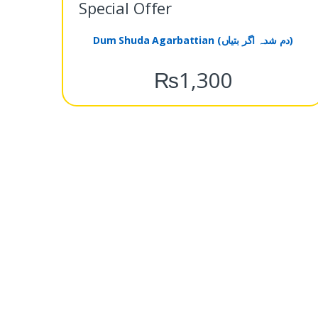
Special Offer
Dum Shuda Agarbattian (دم شدہ اگر بتیاں)
₨
1,300
Azadi Offers (آزادی آفرز)
,
Discount
Offers (ڈسکاؤنٹ آفرز)
Azadi Offer 23 : Tayyar Ruhani
Azadi Offer 
Ilaj (آزادی آفر23: تیار روحانی علاج)