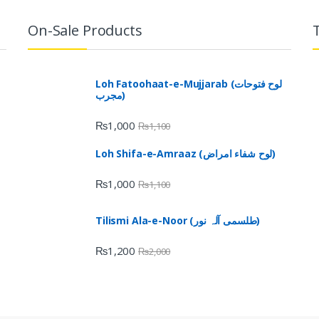
On-Sale Products
Loh Fatoohaat-e-Mujjarab (لوح فتوحات
مجرب)
₨
1,000
₨
1,100
Loh Shifa-e-Amraaz (لوح شفاء امراض)
₨
1,000
₨
1,100
Tilismi Ala-e-Noor (طلسمی آلہ نور)
₨
1,200
₨
2,000