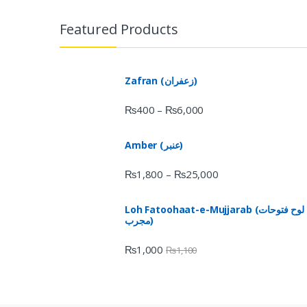
Featured Products
Zafran (زعفران)
₨
400
₨
6,000
–
Amber (عنبر)
₨
1,800
₨
25,000
–
Loh Fatoohaat-e-Mujjarab (لوح فتوحات
مجرب)
₨
1,000
₨
1,100