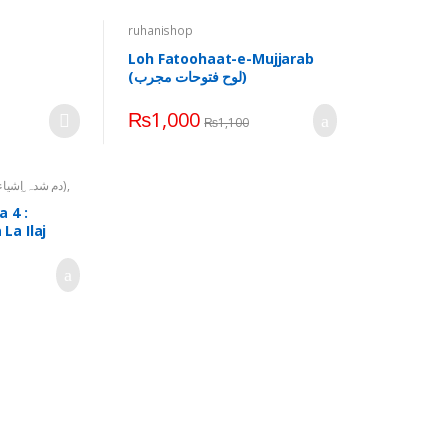
ruhanishop
Loh Fatoohaat-e-Mujjarab
(لوح فتوحات مجرب)
₨
1,000
₨
1,100
Dum Shuda Products (دم شدہ اشیاء)
,
Ruhani Aab-e-Shifa (روحانی آب شفاء)
 4 :
La Ilaj
مہلک و لا علاج امراض)
Azadi Offers (آزادی آفرز)
,
Discount
Offers (ڈسکاؤنٹ آفرز)
Azadi Offer 20 : Chehal Kaaf
(Bunyadi Copy Taweezat