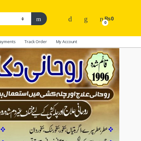
₨
0
0
ayments
Track Order
My Account