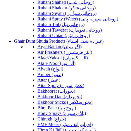
Ruhani Shahad (روحانی شہد)
Ruhani Shakkar (روحانی شکر)
Ruhani Siyahi (روحانی سیاہی)
Ruhani Spray (Water) (روحانی سپرے، پانی)
Ruhani Tail (روحانی تیل)
Ruhani Tawezat (روحانی تعویذات)
Ruhani Ubtan (روحانی اُبٹن)
Ghair Dum Shuda Products (غیر دم شدہ اشیاء)
Agar Battian (اگر بتیاں)
Air Freshners ( ایئر فریشنرز)
Ala-e-Yaksoi (آلہ یکسوئی)
Ala-e-Noor (آلہ نور)
Alwah (الواح)
Amber (عنبر)
Attar (عطر)
Attar Spray (عطر سپرے)
Bakhoorat (بخورات)
Bakhoor Dan (بخوردان)
Bakhoor Sticks (بخورسٹکس)
Bhoj Patar (بھوج پتر)
Body Sprays (باڈی سپرے)
Chiragh (چراغ)
EMF Meter (ای ایم ایف میٹر)
Hiran Ki Jhilli (ہرن کی جھلی)