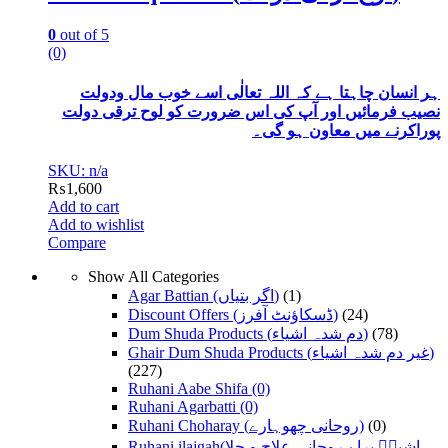
0
out of 5
(0)
ہر انسان چاہتا ہے کہ اللہ تعالٰی اسے خوب مال ودولت
نصیب فرمائیں اور آپ کی اس ضرورت کو لوح ترقی دولت
پوراکرنے میں معاون ہو گی۔
SKU: n/a
₨
1,600
Add to cart
Add to wishlist
Compare
Show All Categories
Agar Battian (اگر بتیاں)
(1)
Discount Offers (ڈسکاؤنٹ آفرز)
(24)
Dum Shuda Products (دم شدہ اشیاء)
(78)
Ghair Dum Shuda Products (غیر دم شدہ اشیاء)
(227)
Ruhani Aabe Shifa
(0)
Ruhani Agarbatti
(0)
Ruhani Choharay (روحانی چھوہارے)
(0)
Ruhani ilajgah(اشیاؑ براے روحانی علاج و چلا