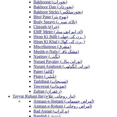
Bakhoorat (بخورات)
Bakhoor Dan (بخوردان)
Bakhoor Sticks (بخورسٹکس)
Bhoj Patar (بھوج پتر)
Body Sprays (باڈی سپرے)
Chiragh (چراغ)
EMF Meter (ای ایم ایف میٹر)
Hiran Ki Jhilli (ہرن کی جھلی)
Hiran Ki Khal (ہرن کی کھال)
Miscellanious (متفرق)
Mushk-e-Nafa (مشک نافہ)
Naginay (نگینے)
Nurani Payalay (نورانی پیالے)
Nurani Anghooti (نورانی انگوٹھی)
Paper (کاغذ)
Plates (پلیٹیں)
Tasbihaat (تسبیحات)
Taweezat (تعویذات)
Zafran (زعفران)
Tayyar Ruhani Ilaj (تیار روحانی علاج)
Amraaz-e-Jismani (امراض جسمانی)
Amraaz-e-Rohani (امراض روحانی)
Bad Asraat (بد اثرات)
Bandish (بندش)