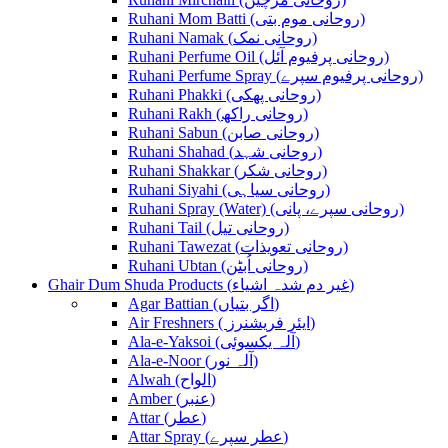
Ruhani Mom Batti (روحانی موم بتی)
Ruhani Namak (روحانی نمک)
Ruhani Perfume Oil (روحانی پرفیوم آئل)
Ruhani Perfume Spray (روحانی پرفیوم سپرے)
Ruhani Phakki (روحانی پھکی)
Ruhani Rakh (روحانی راکھ)
Ruhani Sabun (روحانی صابن)
Ruhani Shahad (روحانی شہد)
Ruhani Shakkar (روحانی شکر)
Ruhani Siyahi (روحانی سیاہی)
Ruhani Spray (Water) (روحانی سپرے، پانی)
Ruhani Tail (روحانی تیل)
Ruhani Tawezat (روحانی تعویذات)
Ruhani Ubtan (روحانی اُبٹن)
Ghair Dum Shuda Products (غیر دم شدہ اشیاء)
Agar Battian (اگر بتیاں)
Air Freshners ( ایئر فریشنرز)
Ala-e-Yaksoi (آلہ یکسوئی)
Ala-e-Noor (آلہ نور)
Alwah (الواح)
Amber (عنبر)
Attar (عطر)
Attar Spray (عطر سپرے)