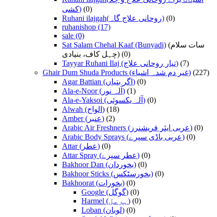
کشی)
(0)
Ruhani ilajgah(روحانی علاج گاہ)
(0)
ruhanishop
(17)
sale
(0)
Sat Salam Chehal Kaaf (Bunyadi)
(سات سلام
چہل کاف، بنیادی)
(0)
Tayyar Ruhani Ilaj (تیار روحانی علاج)
(7)
Ghair Dum Shuda Products (غیر دم شدہ اشیاء)
(227)
Agar Battian (اگر بتیاں)
(0)
Ala-e-Noor (آلہ نور)
(1)
Ala-e-Yaksoi (آلہ یکسوئی)
(0)
Alwah (الواح)
(18)
Amber (عنبر)
(2)
Arabic Air Freshners (عربی ایئر فریشنرز)
(0)
Arabic Body Sprays (عربی باڈی سپرے)
(0)
Attar (عطر)
(0)
Attar Spray (عطر سپرے)
(0)
Bakhoor Dan (بخوردان)
(0)
Bakhoor Sticks (بخورسٹکس)
(0)
Bakhoorat (بخورات)
(0)
Google (گوگل)
(0)
Harmel (ہرمل)
(0)
Loban (لوبان)
(0)