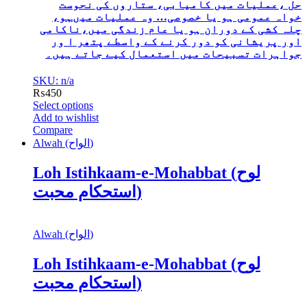
حل ،عملیات میں کامیابی، ستاروں کی نحوست
خواہ عمومی ہو یا خصوصی… وہ عملیات میںہو،
چلہ کشی کے دوران ہو یا عام زندگی میں،ناکامی
اور پریشانی کو دور کرنے کے واسطے پتھر ا ور
جواہرات تسبیحات میں استعمال کیے جاتے ہیں۔
SKU: n/a
₨
450
Select options
Add to wishlist
Compare
Alwah (الواح)
Loh Istihkaam-e-Mohabbat (لوح
استحکام محبت)
Alwah (الواح)
Loh Istihkaam-e-Mohabbat (لوح
استحکام محبت)