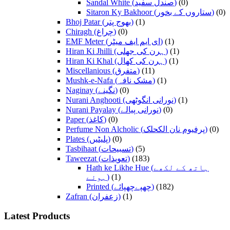
Sandal White (صندل سفید)
(0)
Sitaron Ky Bakhoor (ستاروں کے بخور)
(0)
Bhoj Patar (بھوج پتر)
(1)
Chiragh (چراغ)
(0)
EMF Meter (ای ایم ایف میٹر)
(1)
Hiran Ki Jhilli (ہرن کی جھلی)
(1)
Hiran Ki Khal (ہرن کی کھال)
(1)
Miscellanious (متفرق)
(11)
Mushk-e-Nafa (مشک نافہ)
(1)
Naginay (نگینے)
(0)
Nurani Anghooti (نورانی انگوٹھی)
(1)
Nurani Payalay (نورانی پیالے)
(0)
Paper (کاغذ)
(0)
Perfume Non Alcholic (پرفیوم نان الکحلک)
(0)
Plates (پلیٹیں)
(0)
Tasbihaat (تسبیحات)
(5)
Taweezat (تعویذات)
(183)
Hath ke Likhe Hue (ہاتھ کے لکھے
ہوئے)
(1)
Printed (چھپےچھپائے)
(182)
Zafran (زعفران)
(1)
Latest Products