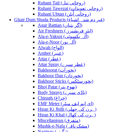
Ruhani Tail (روحانی تیل)
Ruhani Tawezat (روحانی تعویذات)
Ruhani Ubtan (روحانی اُبٹن)
Ghair Dum Shuda Products (غیر دم شدہ اشیاء)
Agar Battian (اگر بتیاں)
Air Freshners ( ایئر فریشنرز)
Ala-e-Yaksoi (آلہ یکسوئی)
Ala-e-Noor (آلہ نور)
Alwah (الواح)
Amber (عنبر)
Attar (عطر)
Attar Spray (عطر سپرے)
Bakhoorat (بخورات)
Bakhoor Dan (بخوردان)
Bakhoor Sticks (بخورسٹکس)
Bhoj Patar (بھوج پتر)
Body Sprays (باڈی سپرے)
Chiragh (چراغ)
EMF Meter (ای ایم ایف میٹر)
Hiran Ki Jhilli (ہرن کی جھلی)
Hiran Ki Khal (ہرن کی کھال)
Miscellanious (متفرق)
Mushk-e-Nafa (مشک نافہ)
Naginay (نگینے)