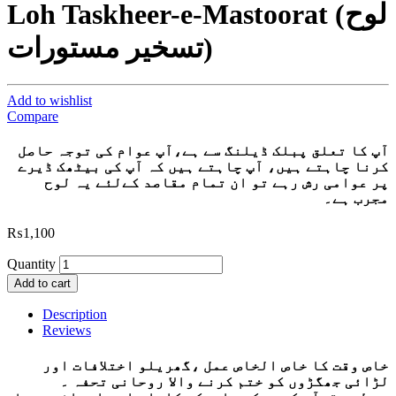
Loh Taskheer-e-Mastoorat (لوح
تسخیر مستورات)
Add to wishlist
Compare
آپ کا تعلق پبلک ڈیلنگ سے ہے،آپ عوام کی توجہ حاصل
کرنا چاہتے ہیں، آپ چاہتے ہیں کہ آپ کی بیٹھک ڈیرے
پر عوامی رش رہے تو ان تمام مقاصد کےلئے یہ لوح
مجرب ہے۔
₨
1,100
Quantity
Add to cart
Description
Reviews
خاص وقت کا خاص الخاص عمل ،گھریلو اختلافات اور
لڑائی جھگڑوں کو ختم کرنے والا روحانی تحفہ ۔