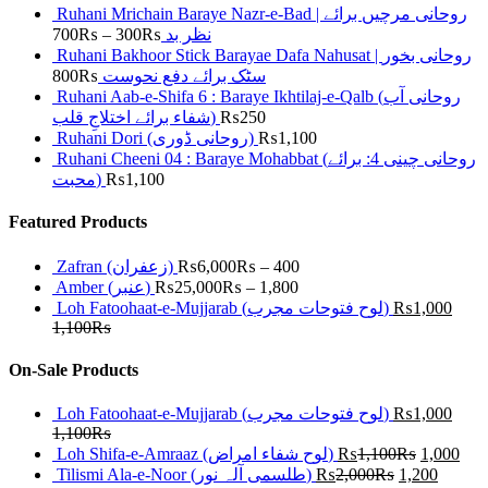
Ruhani Mrichain Baraye Nazr-e-Bad | روحانی مرچیں برائے
700
₨
–
300
₨
نظر بد
Ruhani Bakhoor Stick Barayae Dafa Nahusat | روحانی بخور
800
₨
سٹک برائے دفع نحوست
Ruhani Aab-e-Shifa 6 : Baraye Ikhtilaj-e-Qalb (روحانی آب
شفاء برائے اختلاجِ قلب)
₨
250
Ruhani Dori (روحانی ڈوری)
₨
1,100
Ruhani Cheeni 04 : Baraye Mohabbat (روحانی چینی 4: برائے
محبت)
₨
1,100
Featured Products
Zafran (زعفران)
₨
6,000
₨
–
400
Amber (عنبر)
₨
25,000
₨
–
1,800
Loh Fatoohaat-e-Mujjarab (لوح فتوحات مجرب)
₨
1,000
1,100
₨
On-Sale Products
Loh Fatoohaat-e-Mujjarab (لوح فتوحات مجرب)
₨
1,000
1,100
₨
Loh Shifa-e-Amraaz (لوح شفاء امراض)
₨
1,100
₨
1,000
Tilismi Ala-e-Noor (طلسمی آلہ نور)
₨
2,000
₨
1,200