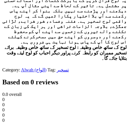
یہ لوح قرآن کریم کے بابرکت کلمات اور اسمائے حسنیٰ
پر مشتمل ہے۔ تاثیر کے لحاظ سے اپنی مثال آپ ہے۔
دیکھنے اور پڑھنے سے نہیں بلکہ بنوا کر اپنے پاس
رکھنے سے آپ بلا اختیار پکارا ٹھیں گے کہ یہ لوح
واقعی لوح تسخیر ہے۔ فتنہ وفساد، شور شرابے، لڑائی
جھگڑے، بلاوجہ الزامات تراشی اور ہر ایک کی زبان کے
نکلنے والے تیروں کے زخموں سے اپنے آپ کومحفوظ
رکھنے اور دوسروں کو اپنے حق میں مسخرکرنے کیلئے
اس لوح کا آپ کے پاس ہونا نہایت ہی ضروری ہے۔
لوح کے ساتھ خاص وظیفہ: لوح تسخیر کے ساتھ خاص وظیفہ برائے
تسخیر ممبران کو رابطہ کرنے پراور دیگر احباب کو لوح لیتے وقت
بتلایا جائے گا۔
Category:
Alwah (الواح)
Tag:
تسخیر
Based on 0 reviews
0.0
overall
0
0
0
0
0