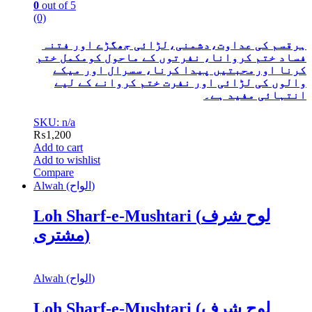
0
out of 5
(0)
ہرقسم کی عداوت،دشمنی،لڑائی جھگڑے اور فتنہ
فساد ختم کروانا، نفرتوں کے ماحول کومکمل ختم
کرنا اورمحبتیں پیدا کرنا، سسرال اور میکے
والوں کی لڑائی اور نفرت ختم کروانے کے لیے
انتہائی مفید ہے۔
SKU: n/a
₨
1,200
Add to cart
Add to wishlist
Compare
Alwah (الواح)
Loh Sharf-e-Mushtari (لوح شرف
مشتری)
Alwah (الواح)
Loh Sharf-e-Mushtari (لوح شرف