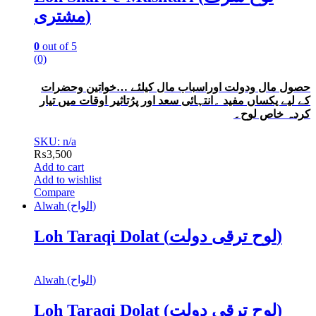
مشتری)
0
out of 5
(0)
حصول مال ودولت اوراسباب مال کیلئے …خواتین وحضرات
کے لیے یکساں مفید ۔انتہائی سعد اور پرُتاثیر اوقات میں تیار
کردہ خاص لوح۔
SKU: n/a
₨
3,500
Add to cart
Add to wishlist
Compare
Alwah (الواح)
Loh Taraqi Dolat (لوح ترقی دولت)
Alwah (الواح)
Loh Taraqi Dolat (لوح ترقی دولت)