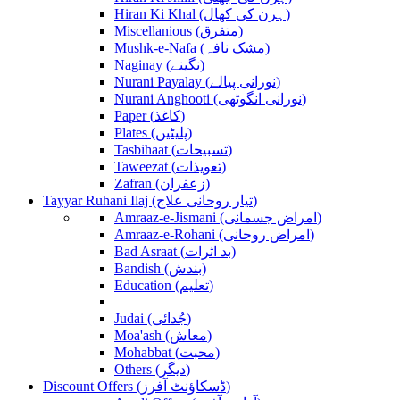
Hiran Ki Khal (ہرن کی کھال)
Miscellanious (متفرق)
Mushk-e-Nafa (مشک نافہ)
Naginay (نگینے)
Nurani Payalay (نورانی پیالے)
Nurani Anghooti (نورانی انگوٹھی)
Paper (کاغذ)
Plates (پلیٹیں)
Tasbihaat (تسبیحات)
Taweezat (تعویذات)
Zafran (زعفران)
Tayyar Ruhani Ilaj (تیار روحانی علاج)
Amraaz-e-Jismani (امراض جسمانی)
Amraaz-e-Rohani (امراض روحانی)
Bad Asraat (بد اثرات)
Bandish (بندش)
Education (تعلیم)
Judai (جُدائی)
Moa'ash (معاش)
Mohabbat (محبت)
Others (دیگر)
Discount Offers (ڈسکاؤنٹ آفرز)