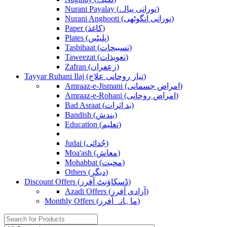
Nurani Payalay (نورانی پیالے)
Nurani Anghooti (نورانی انگوٹھی)
Paper (کاغذ)
Plates (پلیٹیں)
Tasbihaat (تسبیحات)
Taweezat (تعویذات)
Zafran (زعفران)
Tayyar Ruhani Ilaj (تیار روحانی علاج)
Amraaz-e-Jismani (امراض جسمانی)
Amraaz-e-Rohani (امراض روحانی)
Bad Asraat (بد اثرات)
Bandish (بندش)
Education (تعلیم)
Judai (جُدائی)
Moa'ash (معاش)
Mohabbat (محبت)
Others (دیگر)
Discount Offers (ڈسکاؤنٹ آفرز)
Azadi Offers (آزادی آفرز)
Monthly Offers (ماہانہ آفرز)
Search
for: