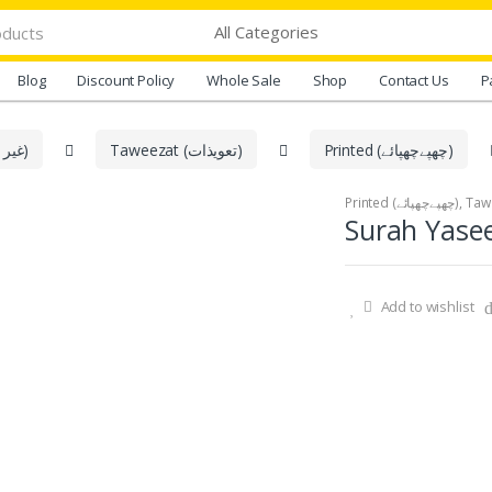
Blog
Discount Policy
Whole Sale
Shop
Contact Us
P
Printed (چھپےچھپائے)
Taweezat (تعویذات)
Ghair Dum Shuda Products (غیر دم شدہ اشیاء)
Printed (چھپےچھپائے)
,
Add to wishlist