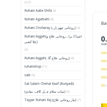
(227)
Ruhani Aabe Shifa
(0)
Ruhani Agarbatti
(0)
Ba
Ruhani Choharay (روحانی چھوہارے)
(0)
Ruhani ilajgah(اشیاؑ براے روحانی علاج و
0
چلا کشی)
over
(0)
Ruhani ilajgah(روحانی علاج گاہ)
(0)
ruhanishop
(17)
sale
(0)
Sat Salam Chehal Kaaf (Bunyadi)
(سات سلام چہل کاف، بنیادی)
(0)
Tayyar Ruhani Ilaj (تیار روحانی علاج)
(7)