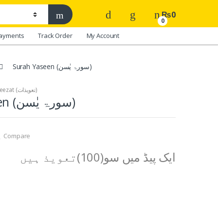
₨
0
0
ayments
Track Order
My Account
Surah Yaseen (سورۃ یٰسن)
Taweezat (تعویذات)
Surah Yaseen (سورۃ یٰسن)
Compare
ایک پیڈ میں سو(100)تعویذ ہیں