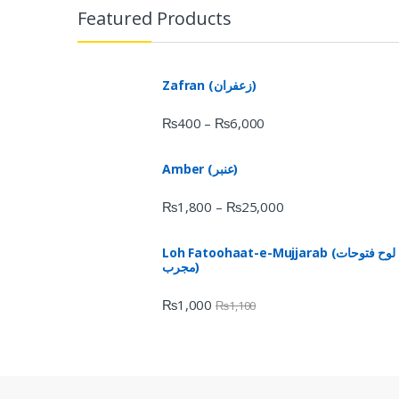
Featured Products
Zafran (زعفران)
₨
400
₨
6,000
–
Amber (عنبر)
₨
1,800
₨
25,000
–
Loh Fatoohaat-e-Mujjarab (لوح فتوحات
مجرب)
₨
1,000
₨
1,100