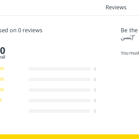
Reviews
sed on 0 reviews
Be the 
یٰسن)”
.0
You mus
all
0
0
0
0
0