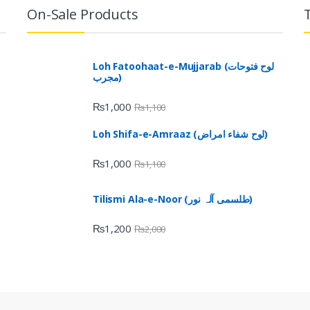
On-Sale Products
Loh Fatoohaat-e-Mujjarab (لوح فتوحات
مجرب)
₨
1,000
₨
1,100
Loh Shifa-e-Amraaz (لوح شفاء امراض)
₨
1,000
₨
1,100
Tilismi Ala-e-Noor (طلسمی آلہ نور)
₨
1,200
₨
2,000