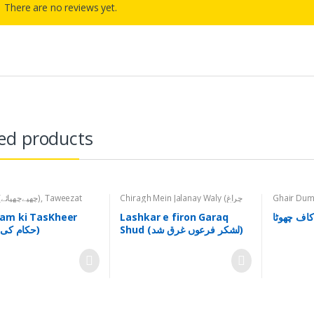
There are no reviews yet.
ed products
Printed (چھپےچھپائے)
,
Taweezat
Chiragh Mein Jalanay Waly (چراغ
Ghair Dum 
میں جلانے والے)
,
Ghair Dum Shuda
Products (غیر دم شدہ اشیاء)
,
Ruhani Darsg
am ki TasKheer
Lashkar e firon Garaq
اف چھوٹا
Others (دیگر)
,
Printed (چھپےچھپائے)
,
Shud (لشکر فرعوں غرق شد)
(حکام کی تسخیر)
Kaaf (Bunyadi) (چہل
Taweezat (تعویذات)
 بنیادی