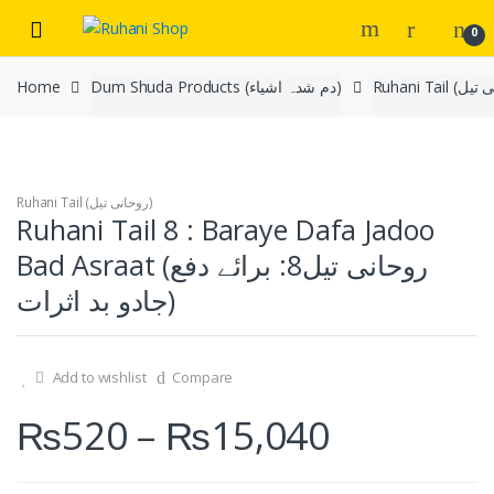
Skip
Skip
0
to
to
navigation
content
Home
Dum Shuda Products (دم شدہ اشیاء)
Ruhani Tail (روحانی تیل)
Ruhani Tail 8 : Baraye Dafa Jadoo
Bad Asraat (روحانی تیل8: برائے دفع
جادو بد اثرات)
Add to wishlist
Compare
₨
520
–
₨
15,040