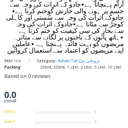
آرام پہنچاتا ہے٭جادو کے اثرات کی وجہ سے
جسم پر ہونے والی خارش کوختم کرتا ہے٭
جادوکے اثرات کی وجہ سے سُستی اور کاہلی
کوجڑ سے مٹاتا ہے٭جادوکے اثرات کی وجہ
سے بخار کی سی کیفیت کو ختم کرتا ہے
٭ہاتھ پائوں کے ناخنوں پر لگانے سے متاثرہ
مریضوں کو بہت فائدہ پہنچتا ہے ٭عاملین
اپنے مریضوں کو اعتماد سے استعمال کروائیں
SKU:
N/A
Category:
Ruhani Tail (روحانی تیل)
Packing
250ml, 500ml, 1 Liter, 2 Liter, 5 Liter, 10 Liter
Based on 0 reviews
0.0
overall
0
0