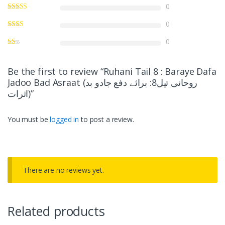
0
0
0
Be the first to review “Ruhani Tail 8 : Baraye Dafa
Jadoo Bad Asraat (روحانی تیل8: برائے دفع جادو بد
اثرات)”
You must be
logged in
to post a review.
There are no reviews yet.
Related products