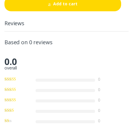
t
Add to cart
i
t
y
Reviews
Based on 0 reviews
0.0
overall
0
0
0
0
0