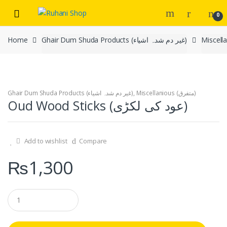
Skip
Skip
0
to
to
navigation
content
Home
Ghair Dum Shuda Products (غیر دم شدہ اشیاء)
Ghair Dum Shuda Products (غیر دم شدہ اشیاء)
,
Miscellanious (متفرق)
Oud Wood Sticks (عود کی لکڑی)
Add to wishlist
Compare
₨
1,300
Q
u
a
n