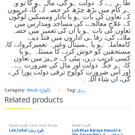
ظاہر ہے کہ دولت ہو گی، مال ہو گا تو وہ
ہر کام میں بڑھ چڑھ کر حصہ لے گا، غریبوں
کے تعاون کی بات ہو یا نادار ومسکین لوگوں
کے علاج معالجے، کی مساجد ومدارس میں
تعاون کی بات ہو یا ان کی تعمیر میں حصہ
ملانے کی، رفاہی اداروں میں فنڈ دینے
کامعاملہ ہو یا ہسپتال وغیرہ تعمیرکروانے کا،
مستحقین کو خوش کرنے کا مسئلہ ہو یا
کسی غریب بہن، بیٹی کے جہیز میں تعاون
کا، ہر جگہ دولت اور مال کی ضرورت ہے۔
اور اس ضرورت کولوح ترقی دولت پورا کرے
گی، ان شاء اللہ۔
رزق
Tag:
Alwah (الواح)
Category:
Related products
Alwah (الواح)
Ghair Dum Shuda
,
Alwah (الواح)
Products (غیر دم شدہ اشیاء)
Loh Khas Baraye Hasool-e-
Loh Zohal (لوح زحل)
Ilm, Taraqi Ilm (لوح خاص برائے