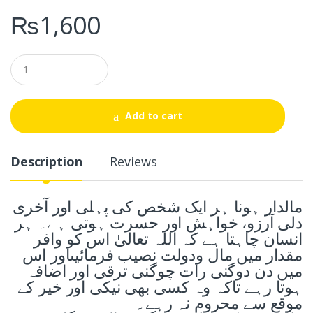
₨
1,600
Q
u
a
n
t
Add to cart
i
t
y
Description
Reviews
مالدار ہونا ہر ایک شخص کی پہلی اور آخری
دلی آرزو، خواہش اور حسرت ہوتی ہے۔ ہر
انسان چاہتا ہے کہ اللہ تعالیٰ اس کو وافر
مقدار میں مال ودولت نصیب فرمائیںاور اس
میں دن دوگنی رات چوگنی ترقی اور اضافہ
ہوتا رہے تاکہ وہ کسی بھی نیکی اور خیر کے
موقع سے محروم نہ رہے۔