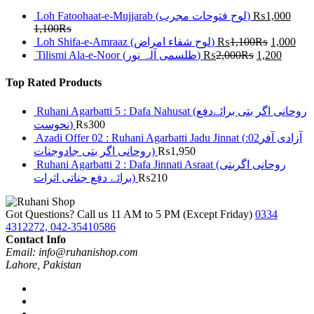
Loh Fatoohaat-e-Mujjarab (لوح فتوحات مجرب)
₨
1,000
1,100
₨
Loh Shifa-e-Amraaz (لوح شفاء امراض)
₨
1,100
₨
1,000
Tilismi Ala-e-Noor (طلسمی آلہ نور)
₨
2,000
₨
1,200
Top Rated Products
Ruhani Agarbatti 5 : Dafa Nahusat (روحانی اگر بتی برائےدفع
نحوست)
₨
300
Azadi Offer 02 : Ruhani Agarbatti Jadu Jinnat (آزادی آفر02:
روحانی اگر بتی جادوجنات)
₨
1,950
Ruhani Agarbatti 2 : Dafa Jinnati Asraat (روحانی اگربتی
برائے دفع جناتی اثرات)
₨
210
Got Questions? Call us 11 AM to 5 PM (Except Friday)
0334
4312272, 042-35410586
Contact Info
Email: info@ruhanishop.com
Lahore, Pakistan