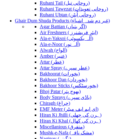
Ruhani Tail (روحانی تیل)
Ruhani Tawezat (روحانی تعویذات)
Ruhani Ubtan (روحانی اُبٹن)
Ghair Dum Shuda Products (غیر دم شدہ اشیاء)
Agar Battian (اگر بتیاں)
Air Freshners ( ایئر فریشنرز)
Ala-e-Yaksoi (آلہ یکسوئی)
Ala-e-Noor (آلہ نور)
Alwah (الواح)
Amber (عنبر)
Attar (عطر)
Attar Spray (عطر سپرے)
Bakhoorat (بخورات)
Bakhoor Dan (بخوردان)
Bakhoor Sticks (بخورسٹکس)
Bhoj Patar (بھوج پتر)
Body Sprays (باڈی سپرے)
Chiragh (چراغ)
EMF Meter (ای ایم ایف میٹر)
Hiran Ki Jhilli (ہرن کی جھلی)
Hiran Ki Khal (ہرن کی کھال)
Miscellanious (متفرق)
Mushk-e-Nafa (مشک نافہ)
Naginay (نگینے)