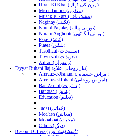
Hiran Ki Khal (ہرن کی کھال)
Miscellanious (متفرق)
Mushk-e-Nafa (مشک نافہ)
Naginay (نگینے)
Nurani Payalay (نورانی پیالے)
Nurani Anghooti (نورانی انگوٹھی)
Paper (کاغذ)
Plates (پلیٹیں)
Tasbihaat (تسبیحات)
Taweezat (تعویذات)
Zafran (زعفران)
Tayyar Ruhani Ilaj (تیار روحانی علاج)
Amraaz-e-Jismani (امراض جسمانی)
Amraaz-e-Rohani (امراض روحانی)
Bad Asraat (بد اثرات)
Bandish (بندش)
Education (تعلیم)
Judai (جُدائی)
Moa'ash (معاش)
Mohabbat (محبت)
Others (دیگر)
Discount Offers (ڈسکاؤنٹ آفرز)