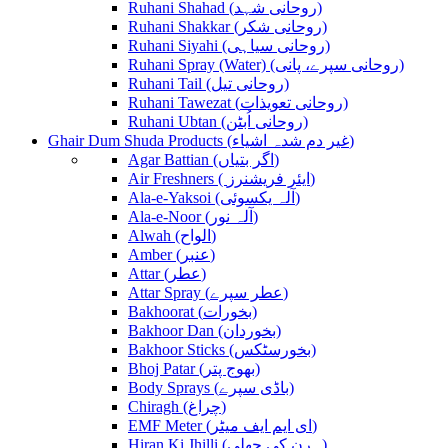
Ruhani Shahad (روحانی شہد)
Ruhani Shakkar (روحانی شکر)
Ruhani Siyahi (روحانی سیاہی)
Ruhani Spray (Water) (روحانی سپرے، پانی)
Ruhani Tail (روحانی تیل)
Ruhani Tawezat (روحانی تعویذات)
Ruhani Ubtan (روحانی اُبٹن)
Ghair Dum Shuda Products (غیر دم شدہ اشیاء)
Agar Battian (اگر بتیاں)
Air Freshners ( ایئر فریشنرز)
Ala-e-Yaksoi (آلہ یکسوئی)
Ala-e-Noor (آلہ نور)
Alwah (الواح)
Amber (عنبر)
Attar (عطر)
Attar Spray (عطر سپرے)
Bakhoorat (بخورات)
Bakhoor Dan (بخوردان)
Bakhoor Sticks (بخورسٹکس)
Bhoj Patar (بھوج پتر)
Body Sprays (باڈی سپرے)
Chiragh (چراغ)
EMF Meter (ای ایم ایف میٹر)
Hiran Ki Jhilli (ہرن کی جھلی)