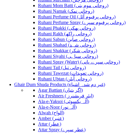
Ruhani Mom Batti (روحانی موم بتی)
Ruhani Namak (روحانی نمک)
Ruhani Perfume Oil (روحانی پرفیوم آئل)
Ruhani Perfume Spray (روحانی پرفیوم سپرے)
Ruhani Phakki (روحانی پھکی)
Ruhani Rakh (روحانی راکھ)
Ruhani Sabun (روحانی صابن)
Ruhani Shahad (روحانی شہد)
Ruhani Shakkar (روحانی شکر)
Ruhani Siyahi (روحانی سیاہی)
Ruhani Spray (Water) (روحانی سپرے، پانی)
Ruhani Tail (روحانی تیل)
Ruhani Tawezat (روحانی تعویذات)
Ruhani Ubtan (روحانی اُبٹن)
Ghair Dum Shuda Products (غیر دم شدہ اشیاء)
Agar Battian (اگر بتیاں)
Air Freshners ( ایئر فریشنرز)
Ala-e-Yaksoi (آلہ یکسوئی)
Ala-e-Noor (آلہ نور)
Alwah (الواح)
Amber (عنبر)
Attar (عطر)
Attar Spray (عطر سپرے)