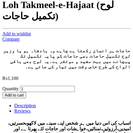
Loh Takmeel-e-Hajaat (لوح
تکمیل حاجات)
Add to wishlist
Compare
حاجات ہر انسان رکھتا ہے چاہے وہ بادشاہ ہو یا وزیر
لوح تکمیل حاجات بھی حاجات کو پایہ تکمیل تک
پہچانے میں بہت مفید و موئثر ہے۔یہ لوح بھی باقی
الواح کی طرح خاص وقت میں تیار کی جاتی ہے۔
₨
1,100
Quantity
Add to cart
Description
Reviews
اسباب کی اس دنیا میں ہر شخص اپنے سینے میں لاکھوںحسرتیں،
امیدیں،آرزوئیں،تمنائیں،خواہشات اور حاجات لئے پھرتا ہے اور