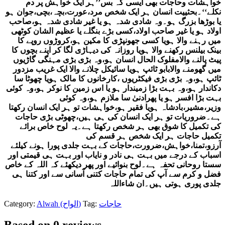
خواہشات وحاجات بھی ایسی کہ بس’’ہر ایک خواہش پر دم
نکلے‘‘۔بحثییت انسان ہر ایک شخص مرد،عورت،بچہ،بچی،جوان ہو
یا بوڑھا بزرگ ہو۔وہ شادی شدہ ہو یا غیر شادی شدہ ہو،صاحب
اولاد ہو یا غیر صاحب اولاد،کسی بڑے بنگلے یا عظیم الشان کوٹھی
میں رہنے والا ہویا کسی جھونپڑی کا مکین ہو،کروڑوں روپے کا
بینک بیلنس رکھنے والا ہویا روزانہ کی دیہاڑی لگا کر اپنے بچوں کا
پیٹ پالنے والامفلوک الحال انسان ہو،وہ بڑی بڑی مہنگی گاڑیوں
میں گھومنے والابابو ٹائپ ہویا سائیکل چلانے والا ایک غریب مزدور
ٹائپ ہو،وہ بڑی بڑی فیکٹریوں ،کارخانوں کا مالک ہویا چھوٹا سا
دکاندار ہو،وہ بہت بڑا زمیندار ہو یا اس زمین کا نوکر ہو،وہ کوئی
بہت بڑا افسر ہو یا پھرادنیٰ سا ملازم ہو،وہ کوئی
وزیر،مشیر،بادشاہ ہویا فقیر ہو،خواہشات تو ہر ایک انسان رکھتا
ہے۔ضروریات تو ہر ایک انسان کی ہی ہیں،چھوٹی بڑی حاجات
کی تکمیل کا شوق بھی ہر شخص رکھتا ہے۔یہ لوح خاص برائے
تکمیل حاجات ہر ایک شخص ہر قسم کی
آرزو،تمنا،خواہش،ضرورت،حاجات کے بہت جلدی پورا ہونے کیلئے
اسباب کے درجے میں بہت ہی نادر و نایاب اور بہت ہی قیمتی اور
سستا روحانی تحفہ ہے۔لوح بنوائیے اور پھر دیکھئے کہ اللہ کے خاص
فضل و کرم سے آپ کی تمام حاجات کتنی آسانی سے اور کتنا ہی
جلدی پوری ہوتی ہیں۔ان شاءاللہ
Category:
Alwah (الواح)
Tag:
حاجات
Based on 0 reviews