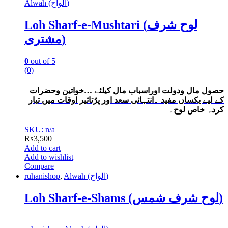
Alwah (الواح)
Loh Sharf-e-Mushtari (لوح شرف
مشتری)
0
out of 5
(0)
حصول مال ودولت اوراسباب مال کیلئے …خواتین وحضرات
کے لیے یکساں مفید ۔انتہائی سعد اور پرُتاثیر اوقات میں تیار
کردہ خاص لوح۔
SKU: n/a
₨
3,500
Add to cart
Add to wishlist
Compare
ruhanishop
,
Alwah (الواح)
Loh Sharf-e-Shams (لوح شرف شمس)