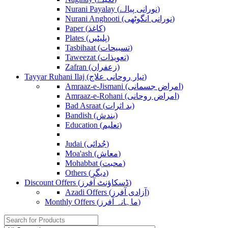
Nurani Payalay (نورانی پیالے)
Nurani Anghooti (نورانی انگوٹھی)
Paper (کاغذ)
Plates (پلیٹیں)
Tasbihaat (تسبیحات)
Taweezat (تعویذات)
Zafran (زعفران)
Tayyar Ruhani Ilaj (تیار روحانی علاج)
Amraaz-e-Jismani (امراض جسمانی)
Amraaz-e-Rohani (امراض روحانی)
Bad Asraat (بد اثرات)
Bandish (بندش)
Education (تعلیم)
Judai (جُدائی)
Moa'ash (معاش)
Mohabbat (محبت)
Others (دیگر)
Discount Offers (ڈسکاؤنٹ آفرز)
Azadi Offers (آزادی آفرز)
Monthly Offers (ماہانہ آفرز)
Search
for: