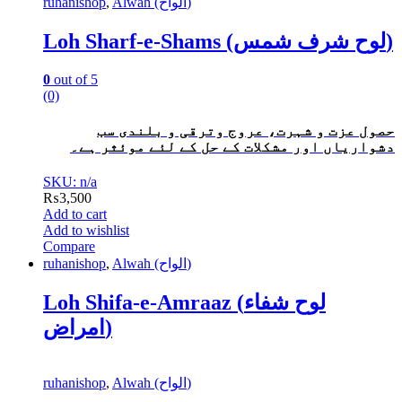
ruhanishop
,
Alwah (الواح)
Loh Sharf-e-Shams (لوح شرف شمس)
0
out of 5
(0)
حصول عزت و شہرت، عروج وترقی و بلندی سب
دشواریاں اور مشکلات کے حل کے لئے موئثر ہے۔
SKU: n/a
₨
3,500
Add to cart
Add to wishlist
Compare
ruhanishop
,
Alwah (الواح)
Loh Shifa-e-Amraaz (لوح شفاء
امراض)
ruhanishop
,
Alwah (الواح)