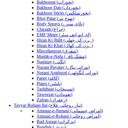
Bakhoorat (بخورات)
Bakhoor Dan (بخوردان)
Bakhoor Sticks (بخورسٹکس)
Bhoj Patar (بھوج پتر)
Body Sprays (باڈی سپرے)
Chiragh (چراغ)
EMF Meter (ای ایم ایف میٹر)
Hiran Ki Jhilli (ہرن کی جھلی)
Hiran Ki Khal (ہرن کی کھال)
Miscellanious (متفرق)
Mushk-e-Nafa (مشک نافہ)
Naginay (نگینے)
Nurani Payalay (نورانی پیالے)
Nurani Anghooti (نورانی انگوٹھی)
Paper (کاغذ)
Plates (پلیٹیں)
Tasbihaat (تسبیحات)
Taweezat (تعویذات)
Zafran (زعفران)
Tayyar Ruhani Ilaj (تیار روحانی علاج)
Amraaz-e-Jismani (امراض جسمانی)
Amraaz-e-Rohani (امراض روحانی)
Bad Asraat (بد اثرات)
Bandish (بندش)