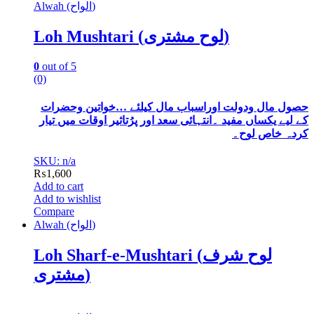
Alwah (الواح)
Loh Mushtari (لوح مشتری)
0
out of 5
(0)
حصول مال ودولت اوراسباب مال کیلئے …خواتین وحضرات
کے لیے یکساں مفید ۔انتہائی سعد اور پرُتاثیر اوقات میں تیار
کردہ خاص لوح۔
SKU: n/a
₨
1,600
Add to cart
Add to wishlist
Compare
Alwah (الواح)
Loh Sharf-e-Mushtari (لوح شرف
مشتری)