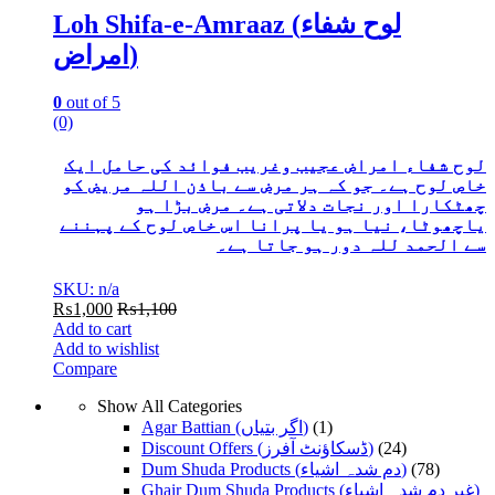
Loh Shifa-e-Amraaz (لوح شفاء
امراض)
0
out of 5
(0)
لوح شفاء امراض عجیب وغریب فوائد کی حامل ایک
خاص لوح ہے۔ جو کہ ہر مرض سے باذن اللہ مریض کو
چھٹکارا اور نجات دلاتی ہے۔ مرض بڑا ہو
یاچھوٹا، نیا ہو یا پرانا اس خاص لوح کے پہننے
سے الحمد للہ دور ہو جاتا ہے۔
SKU: n/a
₨
1,000
₨
1,100
Add to cart
Add to wishlist
Compare
Show All Categories
Agar Battian (اگر بتیاں)
(1)
Discount Offers (ڈسکاؤنٹ آفرز)
(24)
Dum Shuda Products (دم شدہ اشیاء)
(78)
Ghair Dum Shuda Products (غیر دم شدہ اشیاء)