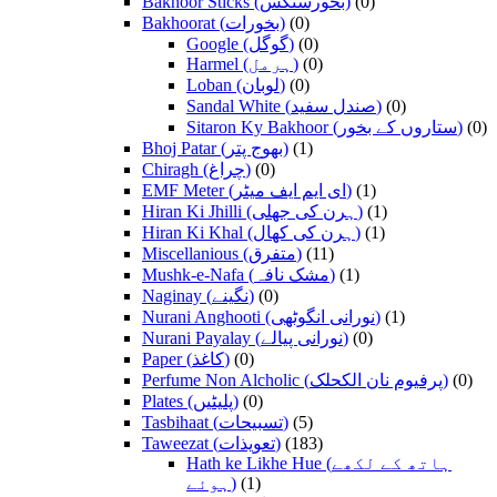
Bakhoor Sticks (بخورسٹکس)
(0)
Bakhoorat (بخورات)
(0)
Google (گوگل)
(0)
Harmel (ہرمل)
(0)
Loban (لوبان)
(0)
Sandal White (صندل سفید)
(0)
Sitaron Ky Bakhoor (ستاروں کے بخور)
(0)
Bhoj Patar (بھوج پتر)
(1)
Chiragh (چراغ)
(0)
EMF Meter (ای ایم ایف میٹر)
(1)
Hiran Ki Jhilli (ہرن کی جھلی)
(1)
Hiran Ki Khal (ہرن کی کھال)
(1)
Miscellanious (متفرق)
(11)
Mushk-e-Nafa (مشک نافہ)
(1)
Naginay (نگینے)
(0)
Nurani Anghooti (نورانی انگوٹھی)
(1)
Nurani Payalay (نورانی پیالے)
(0)
Paper (کاغذ)
(0)
Perfume Non Alcholic (پرفیوم نان الکحلک)
(0)
Plates (پلیٹیں)
(0)
Tasbihaat (تسبیحات)
(5)
Taweezat (تعویذات)
(183)
Hath ke Likhe Hue (ہاتھ کے لکھے
ہوئے)
(1)