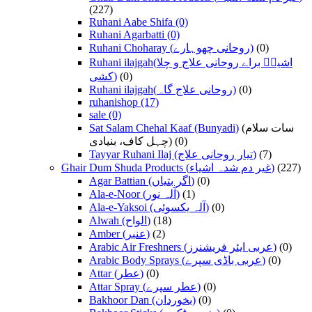
(227)
Ruhani Aabe Shifa
(0)
Ruhani Agarbatti
(0)
Ruhani Choharay (روحانی چھوہارے)
(0)
Ruhani ilajgah(اشیاؑ براے روحانی علاج و چلا
کشی)
(0)
Ruhani ilajgah(روحانی علاج گاہ)
(0)
ruhanishop
(17)
sale
(0)
Sat Salam Chehal Kaaf (Bunyadi)
(سات سلام
چہل کاف، بنیادی)
(0)
Tayyar Ruhani Ilaj (تیار روحانی علاج)
(7)
Ghair Dum Shuda Products (غیر دم شدہ اشیاء)
(227)
Agar Battian (اگر بتیاں)
(0)
Ala-e-Noor (آلہ نور)
(1)
Ala-e-Yaksoi (آلہ یکسوئی)
(0)
Alwah (الواح)
(18)
Amber (عنبر)
(2)
Arabic Air Freshners (عربی ایئر فریشنرز)
(0)
Arabic Body Sprays (عربی باڈی سپرے)
(0)
Attar (عطر)
(0)
Attar Spray (عطر سپرے)
(0)
Bakhoor Dan (بخوردان)
(0)