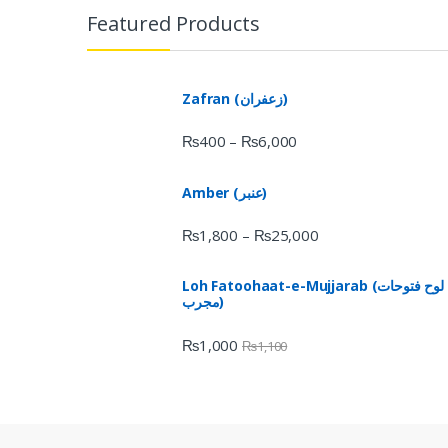
Featured Products
Zafran (زعفران)
₨
400
₨
6,000
–
Amber (عنبر)
₨
1,800
₨
25,000
–
Loh Fatoohaat-e-Mujjarab (لوح فتوحات
مجرب)
₨
1,000
₨
1,100