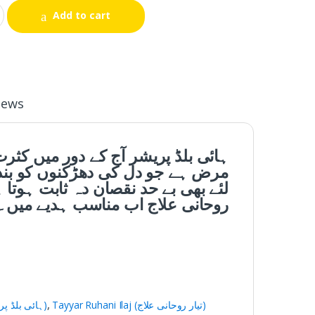
Add to cart
iews
ہائی بلڈ پریشر آج کے دور میں کث
مرض ہے جو دل کی دھڑکنوں کو بند 
لئے بھی بے حد نقصان دہ ثابت ہوتا 
روحانی علاج اب مناسب ہدیے میں۔
High Blood Pressure (ہائی بلڈ پریشر)
,
Tayyar Ruhani Ilaj (تیار روحانی علاج)