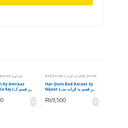
mani (امراض
Bad Asraat (بد اثرات)
,
Jadu, Jinnat,
urdon Ky Amraaz
Shayateen, Nazr-e-Bad (جادو،
(گردوں کے امراض)
,
Tayyar Ruhani
جنات، شیاطین، نظر بد)
,
Tayyar
m Ky Amraaz
Har Qism Bad Asraat Sy
Ruhani Ilaj (تیار روحانی علاج)
Ilaj (تیار روحانی علاج)
Nijaat (ہر قسم بد اثرات سے
j (ہر قسم کے
نجات)
امراض گردہ کا علاج)
00
₨
9,500