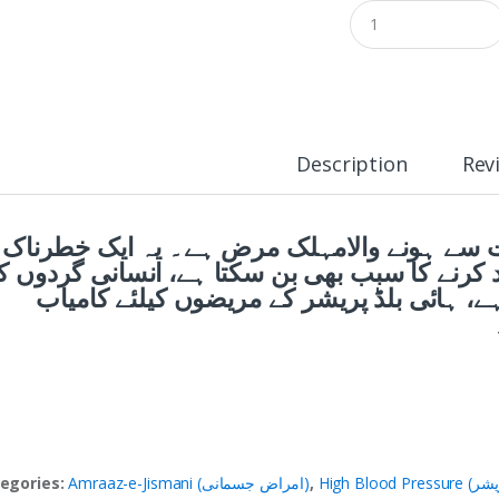
Q
u
a
n
t
i
t
y
Description
Rev
رت سے ہونے والامہلک مرض ہے۔ یہ ایک خطرناک
کرنے کا سبب بھی بن سکتا ہے، انسانی گردوں ک
ہے، ہائی بلڈ پریشر کے مریضوں کیلئے کامیاب
egories:
Amraaz-e-Jismani (امراض جسمانی)
,