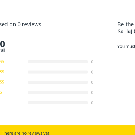
sed on 0 reviews
Be the
.0
You mus
all
0
0
0
0
0
There are no reviews yet.