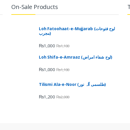
On-Sale Products
Loh Fatoohaat-e-Mujjarab (لوح فتوحات
مجرب)
₨
1,000
₨
1,100
Loh Shifa-e-Amraaz (لوح شفاء امراض)
₨
1,000
₨
1,100
Tilismi Ala-e-Noor (طلسمی آلہ نور)
₨
1,200
₨
2,000