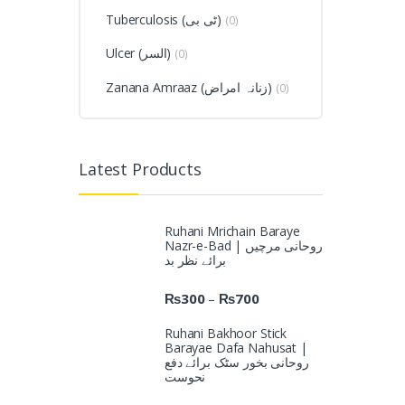
Tuberculosis (ٹی بی)
(0)
Ulcer (السر)
(0)
Zanana Amraaz (زنانہ امراض)
(0)
Latest Products
Ruhani Mrichain Baraye
Nazr-e-Bad | روحانی مرچیں
برائے نظر بد
₨
300
₨
700
–
Ruhani Bakhoor Stick
Barayae Dafa Nahusat |
روحانی بخور سٹک برائے دفع
نحوست