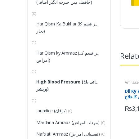
(حافظے میں حیرت انگیز اضافہ)
(0)
Har Qism Ka Bukhar (ہر قسم کا
بخار)
(1)
Har Qism ky Amraaz (ہر قسم کے
Relat
امراض)
(1)
High Blood Pressure (ہائی بلڈ
Amraaz-e-J
جسمانی)
پریشر)
امراض)
,
Dil Ky A
(1)
₨
3,
Jaundice (یرقان)
(0)
Mardana Amraaz (مردانہ امراض)
(0)
Nafsiati Amraaz (نفسیاتی امراض)
(0)