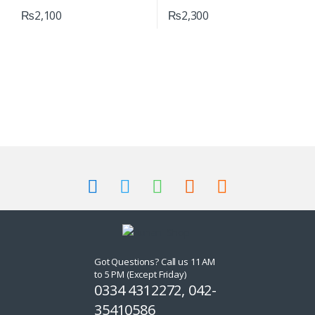
₨
2,100
₨
2,300
Got Questions? Call us 11 AM
to 5 PM (Except Friday)
0334 4312272, 042-
35410586