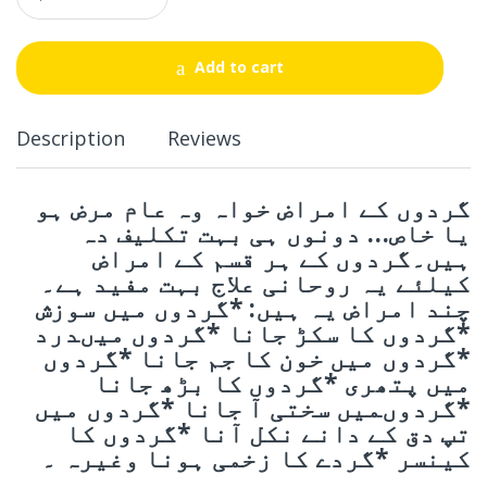
a
n
t
Add to cart
i
t
y
Description
Reviews
گردوں کے امراض خواہ وہ عام مرض ہو
یا خاص… دونوں ہی بہت تکلیف دہ
ہیں۔گردوں کے ہر قسم کے امراض
کیلئے یہ روحانی علاج بہت مفید ہے۔
چند امراض یہ ہیں: *گردوں میں سوزش
*گردوں کا سکڑ جانا *گردوں میںدرد
*گردوں میں خون کا جم جانا *گردوں
میں پتھری *گردوں کا بڑھ جانا
*گردوںمیں سختی آ جانا *گردوں میں
تپ دق کے دانے نکل آنا *گردوں کا
کینسر *گردے کا زخمی ہونا وغیرہ ۔