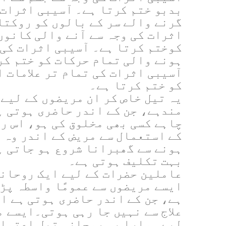
بدبو ختم کرتا ہے۔ آسیبی اثرات 
گرنے والے سر کے بالوں کو روکتا 
اثرات کی وجہ سے آنے والی کانوں 
کوختم کرتا ہے۔ آسیبی اثرات کی 
ہونے والی تمام حرکات کو ختم کر
آسیبی اثرات کی تمام تر علامات 
کو ختم کرتا ہے۔
یہ تیل خاص کر ان مریضوں کے لیے
مندہے، جن کے اندر حاضری ہوتی ہ
چاہے کسی بھی مخلوق کی ہو، اس ر
کے استعمال سے مریض کے اندر وہ 
ہونے سے گھبرانا شروع ہو جاتی ہ
بہت تکلیف ہوتی ہے۔
عاملین حضرات کے لیے ایک روحانی
ایسے مریضوں سے عمومًا واسطہ پڑ
ہے، جن کے اندر حاضری ہوتی ہے ا
علاج سے نہیں جا رہی ہوتی۔ایسے 
لیے ہمارا یہ روحانی تیل اعتماد