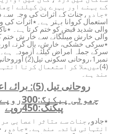
کے بہنے اور بہرے پن کیلئے اچھا
٭جادو
،
جنات کے اثرات کی وجہ سے 
استعمال کروانا بہتر ہے۔٭اثرات کی 
والی شدید قبض کو ختم کرتا ہے۔ ٭ناک
والی خارش میںلگانے سے خار ش ختم ک
٭سرکی خشکی، خارش، بال گرنے اوربا
سرکے جملہ امراض کیلئے آزمودہ ہے۔ 
نمبر1،روحانی سکونی ت
(4)میںملا کر استعمال کرنا انتہ
مند ہے۔
روحانی تیل (5)
:
برائے ا
چھوٹی پیکنگ:300روپے ب
پیکنگ:450روپے
٭جادو
،
جنات سے متاثر اعصابی مر
انتہائی فائدہ مند ہے۔٭جادو
،
ج