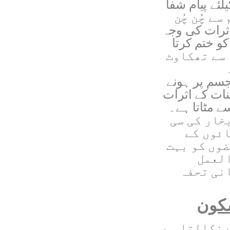
ئے پیام شفا
ے چُن چُن
ثرات کی وجہ
و ختم کرتا
 سے تھکاوٹ
سم پر ہونے
ات کے اثرات
 مٹاتا ہے۔
خار کی سی
ائوں کے
وں کو بہت
لعمل
نی تحفہ
سکون
 نکالتا ہے