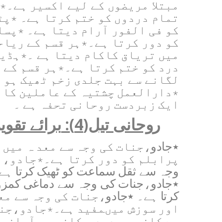
مبتلا مریضوں کے لیے اکسیر ہے۔٭
تمام دردوں کو ختم کرتا ہے۔ ٭پٹ
کو فی الفور آرام دیتا ہے۔ ٭پسل
کو دور کرتا ہے۔٭ہر قسم کے ریاح
میں تریاق کاکام دیتا ہے ۔٭ہڈیو
درد کو ختم کرتا ہے۔٭ہر قسم کے 
لگانے سے بہت جلدی زخم ٹھیک ہو 
٭دارالعمل چشتیہ کے عاملین کا 
ایک زبردست روحانی تحفہ ہے ۔
روحانی تیل(
4
)
:
برائے تقو
٭جادو
،
جنات کی وجہ سے معد ہ میں 
پرابلم کو دور کرتا ہے۔٭جادو
،
ج
وجہ سے ثقل سماعت کو ٹھیک کرتا ہے
٭جادو
،
جنات کی وجہ سے دماغی کمزو
کرتا ہے۔ ٭جادو
،
جنات کی وجہ سے مع
اور سوزش میںمفید ہے۔٭جادو
،
جن
سے کان میں درد ، کان میں آوازیں