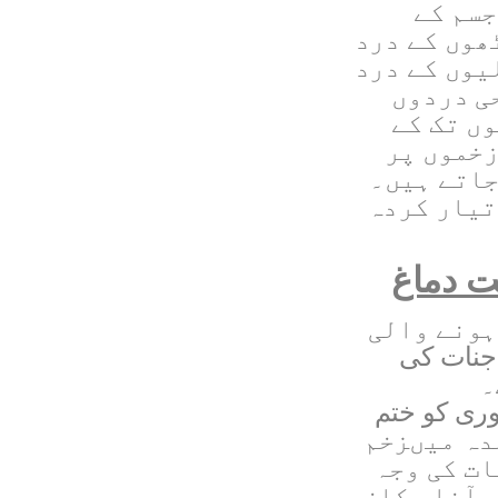
جسم کے
ھوں کے درد
یوں کے درد
ی دردوں
ں تک کے
زخموں پر
جاتے ہیں۔
تیار کردہ
یت دماغ
ہونے والی
نات کی
۔
ری کو ختم
دہ میںزخم
ات کی وجہ
 آنا، کان