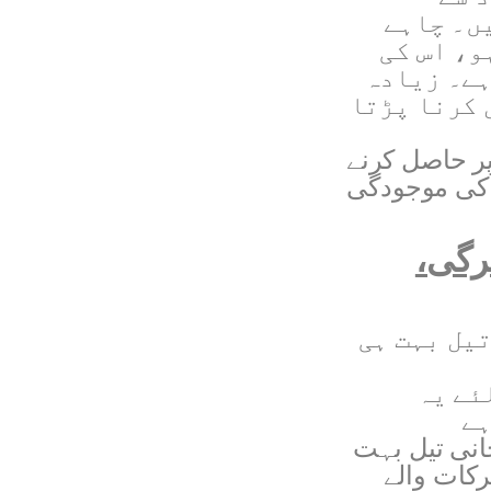
ں۔ چاہے
و، اس کی
ہے۔ زیادہ
 کرنا پڑتا
ر حاصل کرنے
ل کی موجودگی
رگی،
تیل بہت ہی
ئے یہ
ہے
حانی تیل بہت
کات والے