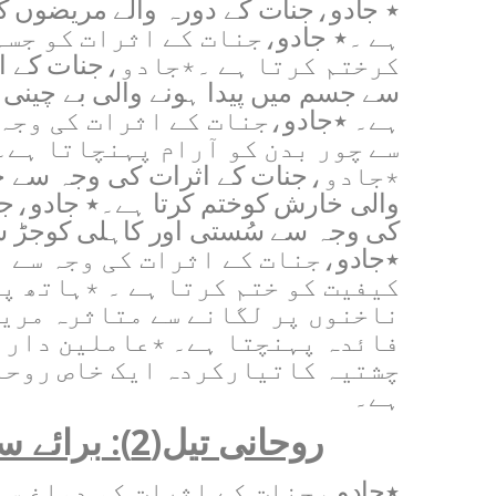
٭ جادو
،
جنات کے دورہ والے مریضوں کیل
ہے ۔٭ جادو
،
جنات کے اثرات کو جسم س
کرختم کرتا ہے ۔٭جادو
،
جنات کے ا
سے جسم میں پیدا ہونے والی بے چینی ک
ہے۔ ٭جادو
،
جنات کے اثرات کی وجہ
سے چور بدن کو آرام پہنچاتا ہے۔
٭جادو
،
جنات کے اثرات کی وجہ سے ج
والی خارش کوختم کرتا ہے۔٭ جادو
،
جن
کی وجہ سے سُستی اور کاہلی کوجڑ سے
٭جادو
،
جنات کے اثرات کی وجہ سے ب
کیفیت کو ختم کرتا ہے ۔ ٭ہاتھ پ
ناخنوں پر لگانے سے متاثرہ مریض
فائدہ پہنچتا ہے۔ ٭عاملین دارا
چشتیہ کاتیارکردہ ایک خاص روحا
ہے۔
روحانی تیل(2)
:
برائے 
٭جادو
،
جنات کے اثرات کو دماغ سے