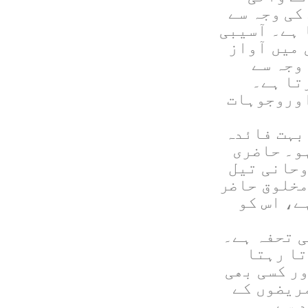
کی وجہ سے
ہے۔ آسیبی
میں آواز
وجہ سے
تا ہے۔
اوروجوہات
 بہت فائدہ
و۔ حاضری
وحانی تیل
مخلوق حاضر
ے، اس کو
 تحفہ ہے۔
تا رہتا
ور کسی بھی
مریضوں کے
 سے