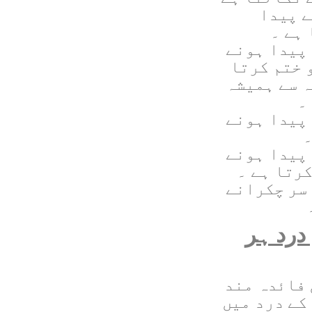
ے پیدا
ہے ۔
 پیدا ہونے
 ختم کرتا
ہ سے ہمیشہ
۔
 پیدا ہونے
۔
 پیدا ہونے
رتا ہے ۔
 سر چکرانے
 درد ہر
فائدہ مند
کے درد میں