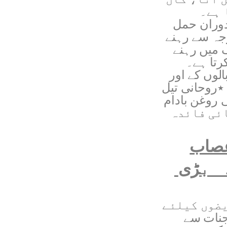
 ہے۔
دوران حمل
وجہ سے رہنے
 میں رہنے
رتا ہے۔
لوں کے اور
٭روحانی تیل
یل(2) اوروحانی روغن بادام
ائی فائدہ
عصاب
ڑی
یضوں کیلئے
نات سے