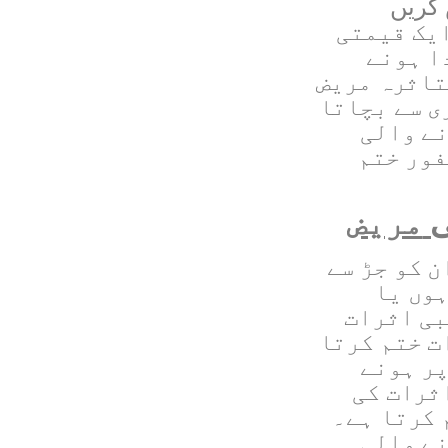
 کریں
ایک قیمتی
ا ہونے
تاثرہ مریض
ی سے بچاتا
نے والی
فور ختم
ی
مریض
ن کو جڑ سے
ہوں یا
بی اثرات
ت ختم کرتا
پر ہونے
ثرات کی
 کرتا ہے۔
نے والی