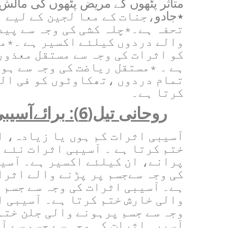
متاثر پٹھوں کے مریض پٹھوں کی مالش
٭جادو
،
جنات کے معا لجین کے لیے 
تحفہ ہے۔٭چلہ کشی کی وجہ سے پید
والے دردوں کیلئے اکسیر ہے ۔٭م
کو اثرات کی وجہ سے مستقل معذور
ہے ۔ ٭مستقل ریاضت کی وجہ سے ہو
تمام دردوں ،تھکاوٹوں کو فی ال
کرتا ہے۔
روحانی تیل(
6
):
برائےآسیب
آسیبی اثرات کم ہوں یا زیادہ، ا
ختم کرتا ہے ۔ آسیبی اثرات نئے 
پرانے، ان کیلئے اکسیر ہے۔ آسی
کی وجہ سےجسم پر پڑنے والے اثرا
ہے۔ آسیبی اثرات کی وجہ سے جسم 
والی خارش ختم کرتا ہے۔ آسیبی ا
وجہ سے جسم پرہونے والی جلن ختم
آسیبی اثرات کی وجہ سے جسم سے آ