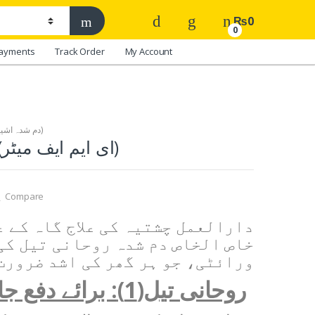
₨
0
0
ayments
Track Order
My Account
Dum Shuda Products (دم شدہ اشیاء)
EMF Meter (ای ایم ایف میٹر)
Compare
دارالعمل چشتیہ کی علاج گاہ کے 
خاص الخاص دم شدہ روحانی تیل کی
ورائٹی، جو ہر گھر کی اشد ضرورت
روحانی تیل(1)
:
برائے دفع جا