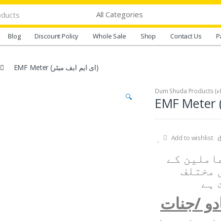
Blog
Discount Policy
Whole Sale
Shop
Contact Us
P
EMF Meter (ای ایم ایف میٹر)
🔍
Add to wishlist
عاملین کے
 مختلف
 ہے
دو /جنات