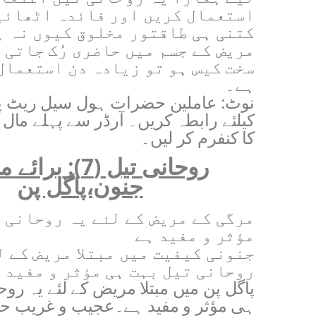
استعمال کریں اور فائدہ اٹھائی
کتنی ہی طاقتور مخلوق کیوں نہ ہ
مریض کے جسم میں حاضری رُک جاتی 
سخت کیس ہو تو زیادہ دن استعمال
ہے۔
نوٹ: عاملین حضرات ہول سیل ریٹ پ
کیلئے رابطہ کریں۔ آرڈر سے پہلے ما
کا کنفرم کر لیں۔
روحانی تیل
(7)
:
برائے م
جنون،پاگل پن
مرگی کے مریض کے لئے یہ روحانی 
مؤثر و مفید ہے
جنونی کیفیت میں مبتلا مریض کے ل
روحانی تیل بہت ہی مؤثر و مفید 
پاگل پن میں مبتلا مریض کے لئے یہ رو
ہی مؤثر و مفید ہے۔عجیب و غریب حر