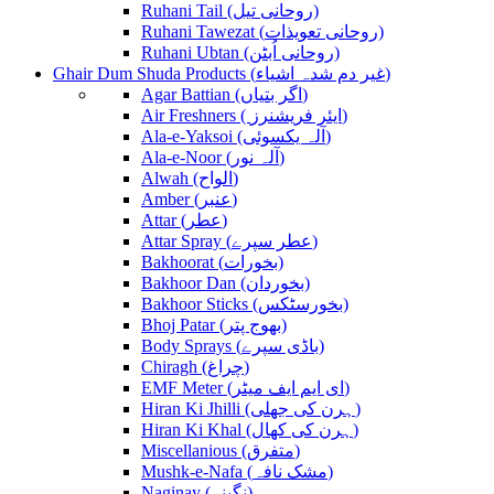
Ruhani Tail (روحانی تیل)
Ruhani Tawezat (روحانی تعویذات)
Ruhani Ubtan (روحانی اُبٹن)
Ghair Dum Shuda Products (غیر دم شدہ اشیاء)
Agar Battian (اگر بتیاں)
Air Freshners ( ایئر فریشنرز)
Ala-e-Yaksoi (آلہ یکسوئی)
Ala-e-Noor (آلہ نور)
Alwah (الواح)
Amber (عنبر)
Attar (عطر)
Attar Spray (عطر سپرے)
Bakhoorat (بخورات)
Bakhoor Dan (بخوردان)
Bakhoor Sticks (بخورسٹکس)
Bhoj Patar (بھوج پتر)
Body Sprays (باڈی سپرے)
Chiragh (چراغ)
EMF Meter (ای ایم ایف میٹر)
Hiran Ki Jhilli (ہرن کی جھلی)
Hiran Ki Khal (ہرن کی کھال)
Miscellanious (متفرق)
Mushk-e-Nafa (مشک نافہ)
Naginay (نگینے)