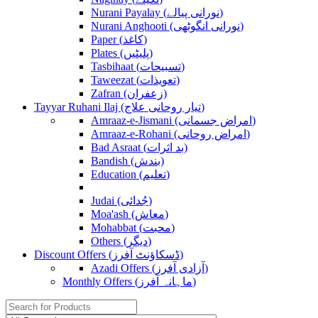
Nurani Payalay (نورانی پیالے)
Nurani Anghooti (نورانی انگوٹھی)
Paper (کاغذ)
Plates (پلیٹیں)
Tasbihaat (تسبیحات)
Taweezat (تعویذات)
Zafran (زعفران)
Tayyar Ruhani Ilaj (تیار روحانی علاج)
Amraaz-e-Jismani (امراض جسمانی)
Amraaz-e-Rohani (امراض روحانی)
Bad Asraat (بد اثرات)
Bandish (بندش)
Education (تعلیم)
Judai (جُدائی)
Moa'ash (معاش)
Mohabbat (محبت)
Others (دیگر)
Discount Offers (ڈسکاؤنٹ آفرز)
Azadi Offers (آزادی آفرز)
Monthly Offers (ماہانہ آفرز)
Search
for: