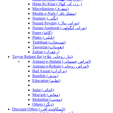
Hiran Ki Khal (ہرن کی کھال)
Miscellanious (متفرق)
Mushk-e-Nafa (مشک نافہ)
Naginay (نگینے)
Nurani Payalay (نورانی پیالے)
Nurani Anghooti (نورانی انگوٹھی)
Paper (کاغذ)
Plates (پلیٹیں)
Tasbihaat (تسبیحات)
Taweezat (تعویذات)
Zafran (زعفران)
Tayyar Ruhani Ilaj (تیار روحانی علاج)
Amraaz-e-Jismani (امراض جسمانی)
Amraaz-e-Rohani (امراض روحانی)
Bad Asraat (بد اثرات)
Bandish (بندش)
Education (تعلیم)
Judai (جُدائی)
Moa'ash (معاش)
Mohabbat (محبت)
Others (دیگر)
Discount Offers (ڈسکاؤنٹ آفرز)