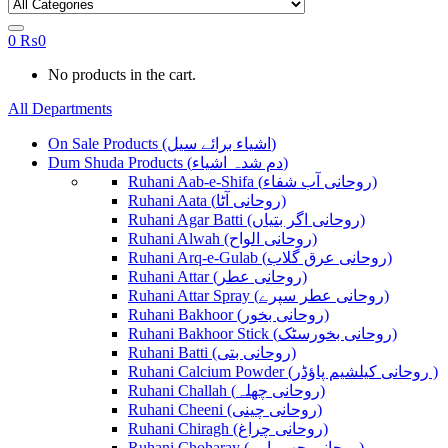
0
₨
0
No products in the cart.
All Departments
On Sale Products (اشیاء برائے سیل)
Dum Shuda Products (دم شدہ اشیاء)
Ruhani Aab-e-Shifa (روحانی آب شفاء)
Ruhani Aata (روحانی آٹا)
Ruhani Agar Batti (روحانی اگر بتیاں)
Ruhani Alwah (روحانی الواح)
Ruhani Arq-e-Gulab (روحانی عرق گلاب)
Ruhani Attar (روحانی عطر)
Ruhani Attar Spray (روحانی عطر سپرے)
Ruhani Bakhoor (روحانی بخور)
Ruhani Bakhoor Stick (روحانی بخورسٹک)
Ruhani Batti (روحانی بتی)
Ruhani Calcium Powder (روحانی کیلشیم پاؤڈر )
Ruhani Challah (روحانی چھلہ)
Ruhani Cheeni (روحانی چینی)
Ruhani Chiragh (روحانی چراغ)
Ruhani Choharay (روحانی چھوہارے)