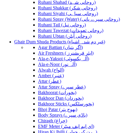
Ruhani Shahad (روحانی شہد)
Ruhani Shakkar (روحانی شکر)
Ruhani Siyahi (روحانی سیاہی)
Ruhani Spray (Water) (روحانی سپرے، پانی)
Ruhani Tail (روحانی تیل)
Ruhani Tawezat (روحانی تعویذات)
Ruhani Ubtan (روحانی اُبٹن)
Ghair Dum Shuda Products (غیر دم شدہ اشیاء)
Agar Battian (اگر بتیاں)
Air Freshners ( ایئر فریشنرز)
Ala-e-Yaksoi (آلہ یکسوئی)
Ala-e-Noor (آلہ نور)
Alwah (الواح)
Amber (عنبر)
Attar (عطر)
Attar Spray (عطر سپرے)
Bakhoorat (بخورات)
Bakhoor Dan (بخوردان)
Bakhoor Sticks (بخورسٹکس)
Bhoj Patar (بھوج پتر)
Body Sprays (باڈی سپرے)
Chiragh (چراغ)
EMF Meter (ای ایم ایف میٹر)
Hiran Ki Jhilli (ہرن کی جھلی)