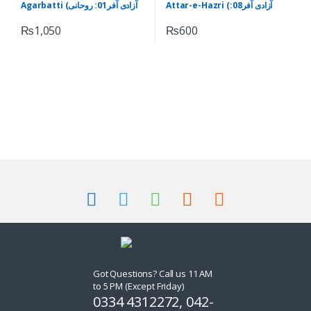
Attar-e-Hazri (آزادی آفر08:
Agarbatti (آزادی آفر01: روحانی
روحانی عطرحاضری)
اگر بتی)
₨
1,050
₨
600
Got Questions? Call us 11 AM
to 5 PM (Except Friday)
0334 4312272, 042-