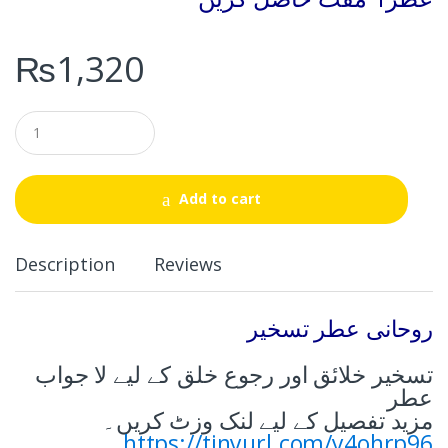
₨
1,320
Q
u
a
n
t
Add to cart
i
t
y
Description
Reviews
روحانی عطر تسخیر
تسخیر خلائق اور رجوع خلق کے لیے لا جواب
عطر
مزید تفصیل کے لیے لنک وزٹ کریں۔
https://tinyurl.com/y4ohrp96