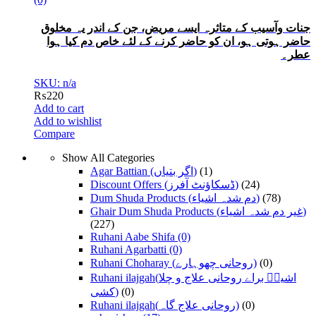
جنات وآسیب کے متاثرہ ایسے مریض، جن کے اندر یہ مخلوق
حاضر ہوتی ہو، ان کو حاضر کرنے کے لئے خاص دم کیا ہوا
عطر۔
SKU: n/a
₨
220
Add to cart
Add to wishlist
Compare
Show All Categories
Agar Battian (اگر بتیاں)
(1)
Discount Offers (ڈسکاؤنٹ آفرز)
(24)
Dum Shuda Products (دم شدہ اشیاء)
(78)
Ghair Dum Shuda Products (غیر دم شدہ اشیاء)
(227)
Ruhani Aabe Shifa
(0)
Ruhani Agarbatti
(0)
Ruhani Choharay (روحانی چھوہارے)
(0)
Ruhani ilajgah(اشیاؑ براے روحانی علاج و چلا
کشی)
(0)
Ruhani ilajgah(روحانی علاج گاہ)
(0)