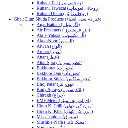
Ruhani Tail (روحانی تیل)
Ruhani Tawezat (روحانی تعویذات)
Ruhani Ubtan (روحانی اُبٹن)
Ghair Dum Shuda Products (غیر دم شدہ اشیاء)
Agar Battian (اگر بتیاں)
Air Freshners ( ایئر فریشنرز)
Ala-e-Yaksoi (آلہ یکسوئی)
Ala-e-Noor (آلہ نور)
Alwah (الواح)
Amber (عنبر)
Attar (عطر)
Attar Spray (عطر سپرے)
Bakhoorat (بخورات)
Bakhoor Dan (بخوردان)
Bakhoor Sticks (بخورسٹکس)
Bhoj Patar (بھوج پتر)
Body Sprays (باڈی سپرے)
Chiragh (چراغ)
EMF Meter (ای ایم ایف میٹر)
Hiran Ki Jhilli (ہرن کی جھلی)
Hiran Ki Khal (ہرن کی کھال)
Miscellanious (متفرق)
Mushk-e-Nafa (مشک نافہ)
Naginay (نگینے)