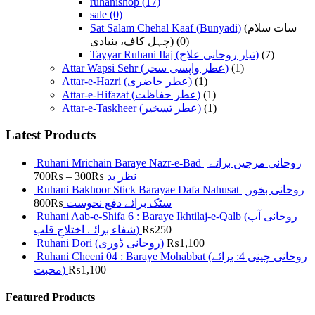
ruhanishop
(17)
sale
(0)
Sat Salam Chehal Kaaf (Bunyadi)
(سات سلام
چہل کاف، بنیادی)
(0)
Tayyar Ruhani Ilaj (تیار روحانی علاج)
(7)
Attar Wapsi Sehr (عطر واپسی سحر)
(1)
Attar-e-Hazri (عطر حاضری)
(1)
Attar-e-Hifazat (عطر حفاظت)
(1)
Attar-e-Taskheer (عطر تسخیر)
(1)
Latest Products
Ruhani Mrichain Baraye Nazr-e-Bad | روحانی مرچیں برائے
700
₨
–
300
₨
نظر بد
Ruhani Bakhoor Stick Barayae Dafa Nahusat | روحانی بخور
800
₨
سٹک برائے دفع نحوست
Ruhani Aab-e-Shifa 6 : Baraye Ikhtilaj-e-Qalb (روحانی آب
شفاء برائے اختلاجِ قلب)
₨
250
Ruhani Dori (روحانی ڈوری)
₨
1,100
Ruhani Cheeni 04 : Baraye Mohabbat (روحانی چینی 4: برائے
محبت)
₨
1,100
Featured Products