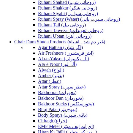
Ruhani Shahad (روحانی شہد)
Ruhani Shakkar (روحانی شکر)
Ruhani Siyahi (روحانی سیاہی)
Ruhani Spray (Water) (روحانی سپرے، پانی)
Ruhani Tail (روحانی تیل)
Ruhani Tawezat (روحانی تعویذات)
Ruhani Ubtan (روحانی اُبٹن)
Ghair Dum Shuda Products (غیر دم شدہ اشیاء)
Agar Battian (اگر بتیاں)
Air Freshners ( ایئر فریشنرز)
Ala-e-Yaksoi (آلہ یکسوئی)
Ala-e-Noor (آلہ نور)
Alwah (الواح)
Amber (عنبر)
Attar (عطر)
Attar Spray (عطر سپرے)
Bakhoorat (بخورات)
Bakhoor Dan (بخوردان)
Bakhoor Sticks (بخورسٹکس)
Bhoj Patar (بھوج پتر)
Body Sprays (باڈی سپرے)
Chiragh (چراغ)
EMF Meter (ای ایم ایف میٹر)
Hiran Ki Jhilli (ہرن کی جھلی)