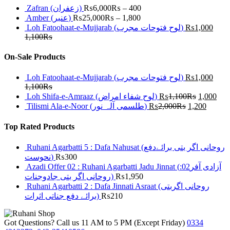
Zafran (زعفران)
₨
6,000
₨
–
400
Amber (عنبر)
₨
25,000
₨
–
1,800
Loh Fatoohaat-e-Mujjarab (لوح فتوحات مجرب)
₨
1,000
1,100
₨
On-Sale Products
Loh Fatoohaat-e-Mujjarab (لوح فتوحات مجرب)
₨
1,000
1,100
₨
Loh Shifa-e-Amraaz (لوح شفاء امراض)
₨
1,100
₨
1,000
Tilismi Ala-e-Noor (طلسمی آلہ نور)
₨
2,000
₨
1,200
Top Rated Products
Ruhani Agarbatti 5 : Dafa Nahusat (روحانی اگر بتی برائےدفع
نحوست)
₨
300
Azadi Offer 02 : Ruhani Agarbatti Jadu Jinnat (آزادی آفر02:
روحانی اگر بتی جادوجنات)
₨
1,950
Ruhani Agarbatti 2 : Dafa Jinnati Asraat (روحانی اگربتی
برائے دفع جناتی اثرات)
₨
210
Got Questions? Call us 11 AM to 5 PM (Except Friday)
0334