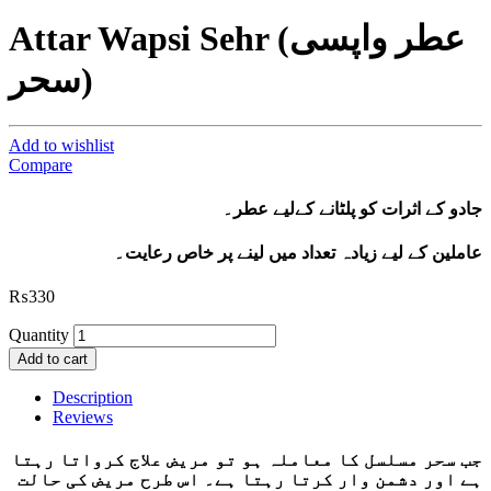
Attar Wapsi Sehr (عطر واپسی
سحر)
Add to wishlist
Compare
جادو کے اثرات کو پلٹانے کےلیے عطر۔
عاملین کے لیے زیادہ تعداد میں لینے پر خاص رعایت۔
₨
330
Quantity
Add to cart
Description
Reviews
جب سحر مسلسل کا معاملہ ہو تو مریض علاج کرواتا رہتا
ہے اور دشمن وار کرتا رہتا ہے۔ اس طرح مریض کی حالت