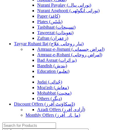
Nurani Payalay (نورانی پیالے)
Nurani Anghooti (نورانی انگوٹھی)
Paper (کاغذ)
Plates (پلیٹیں)
Tasbihaat (تسبیحات)
Taweezat (تعویذات)
Zafran (زعفران)
Tayyar Ruhani Ilaj (تیار روحانی علاج)
Amraaz-e-Jismani (امراض جسمانی)
Amraaz-e-Rohani (امراض روحانی)
Bad Asraat (بد اثرات)
Bandish (بندش)
Education (تعلیم)
Judai (جُدائی)
Moa'ash (معاش)
Mohabbat (محبت)
Others (دیگر)
Discount Offers (ڈسکاؤنٹ آفرز)
Azadi Offers (آزادی آفرز)
Monthly Offers (ماہانہ آفرز)
Search
for: