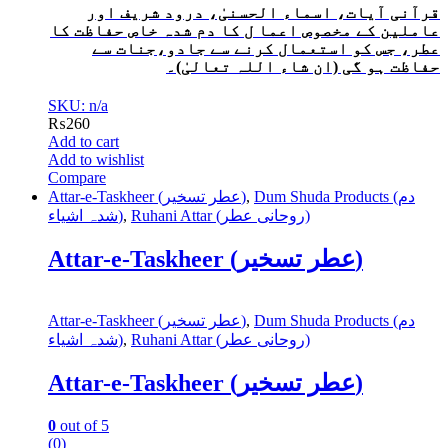
قرآنی آیات، اسماء الحسنیٰ، درود شریف اور
عاملین کے مخصوص اعما ل کا دم شدہ خاص حفاظت کا
عطر، جس کو استعمال کرنے سے جادو،جنات سے
حفاظت ہو گی (ان شاء اللہ تعالیٰ)۔
SKU: n/a
₨
260
Add to cart
Add to wishlist
Compare
Attar-e-Taskheer (عطر تسخیر)
,
Dum Shuda Products (دم
شدہ اشیاء)
,
Ruhani Attar (روحانی عطر)
Attar-e-Taskheer (عطر تسخیر)
Attar-e-Taskheer (عطر تسخیر)
,
Dum Shuda Products (دم
شدہ اشیاء)
,
Ruhani Attar (روحانی عطر)
Attar-e-Taskheer (عطر تسخیر)
0
out of 5
(0)