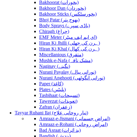
Bakhoorat (بخورات)
Bakhoor Dan (بخوردان)
Bakhoor Sticks (بخورسٹکس)
Bhoj Patar (بھوج پتر)
Body Sprays (باڈی سپرے)
Chiragh (چراغ)
EMF Meter (ای ایم ایف میٹر)
Hiran Ki Jhilli (ہرن کی جھلی)
Hiran Ki Khal (ہرن کی کھال)
Miscellanious (متفرق)
Mushk-e-Nafa (مشک نافہ)
Naginay (نگینے)
Nurani Payalay (نورانی پیالے)
Nurani Anghooti (نورانی انگوٹھی)
Paper (کاغذ)
Plates (پلیٹیں)
Tasbihaat (تسبیحات)
Taweezat (تعویذات)
Zafran (زعفران)
Tayyar Ruhani Ilaj (تیار روحانی علاج)
Amraaz-e-Jismani (امراض جسمانی)
Amraaz-e-Rohani (امراض روحانی)
Bad Asraat (بد اثرات)
Bandish (بندش)