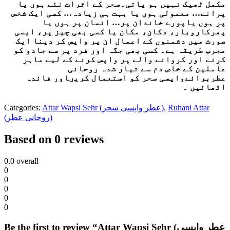
مکمل ٹھیک نہیں ہو پاتی۔سحر کے اثرات نئے ہوں یا
پرانے… معمولی ہوں یا بہت ہی زیادہ… کسی ایک شخص
پر ہوں یاپورے خاندان پر… انسان پر ہوں یا
پھرکاروبار، دکان، مکان یا کسی بھی چیز پر، ایسی
صورت میں دشمنوں کے اعمال ان پر واپس کر دینا ایک
مجرب طریقہ ہے۔ کسی بھی جگہ اور فرد پر سے جادو کو
کرنے اور کروانے والے پر واپس کرنے کے لیے ماہر
عاملین کے خاص دم سے تیار شدہ روحانی
عطربرائےواپسی سحر کو استعمال کریںاور فائدہ
اٹھائیں ۔
Categories:
Attar Wapsi Sehr (عطر واپسی سحر)
,
Ruhani Attar
(روحانی عطر)
Based on 0 reviews
0.0
overall
0
0
0
0
0
Be the first to review “Attar Wapsi Sehr (عطر واپسی