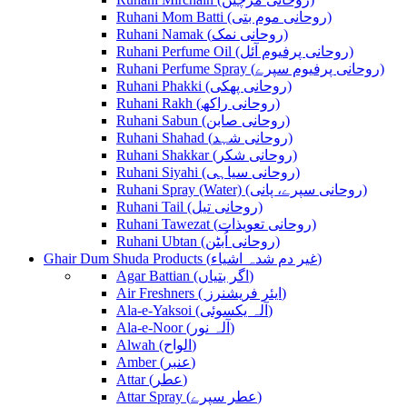
Ruhani Mom Batti (روحانی موم بتی)
Ruhani Namak (روحانی نمک)
Ruhani Perfume Oil (روحانی پرفیوم آئل)
Ruhani Perfume Spray (روحانی پرفیوم سپرے)
Ruhani Phakki (روحانی پھکی)
Ruhani Rakh (روحانی راکھ)
Ruhani Sabun (روحانی صابن)
Ruhani Shahad (روحانی شہد)
Ruhani Shakkar (روحانی شکر)
Ruhani Siyahi (روحانی سیاہی)
Ruhani Spray (Water) (روحانی سپرے، پانی)
Ruhani Tail (روحانی تیل)
Ruhani Tawezat (روحانی تعویذات)
Ruhani Ubtan (روحانی اُبٹن)
Ghair Dum Shuda Products (غیر دم شدہ اشیاء)
Agar Battian (اگر بتیاں)
Air Freshners ( ایئر فریشنرز)
Ala-e-Yaksoi (آلہ یکسوئی)
Ala-e-Noor (آلہ نور)
Alwah (الواح)
Amber (عنبر)
Attar (عطر)
Attar Spray (عطر سپرے)