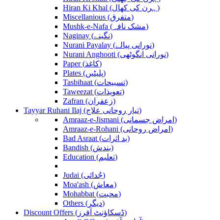
Hiran Ki Khal (ہرن کی کھال)
Miscellanious (متفرق)
Mushk-e-Nafa (مشک نافہ)
Naginay (نگینے)
Nurani Payalay (نورانی پیالے)
Nurani Anghooti (نورانی انگوٹھی)
Paper (کاغذ)
Plates (پلیٹیں)
Tasbihaat (تسبیحات)
Taweezat (تعویذات)
Zafran (زعفران)
Tayyar Ruhani Ilaj (تیار روحانی علاج)
Amraaz-e-Jismani (امراض جسمانی)
Amraaz-e-Rohani (امراض روحانی)
Bad Asraat (بد اثرات)
Bandish (بندش)
Education (تعلیم)
Judai (جُدائی)
Moa'ash (معاش)
Mohabbat (محبت)
Others (دیگر)
Discount Offers (ڈسکاؤنٹ آفرز)