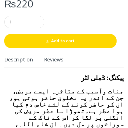
₨
220
Q
u
a
n
t
Add to cart
i
t
y
Description
Reviews
پیکنگ: 3ملی لٹر
جنات وآسیب کے متاثرہ ایسے مریض،
جن کے اندر یہ مخلوق حاضر ہوتی ہو،
ان کو حاضر کرنے کے لئے خاص دم کیا
ہوا عطر ہے۔تھوڑا سا عطر مریض کی
انگلی پر لگا کر اس کے ناک کے
سوراخوں پر مل دیں۔ ان شاء اللہ،