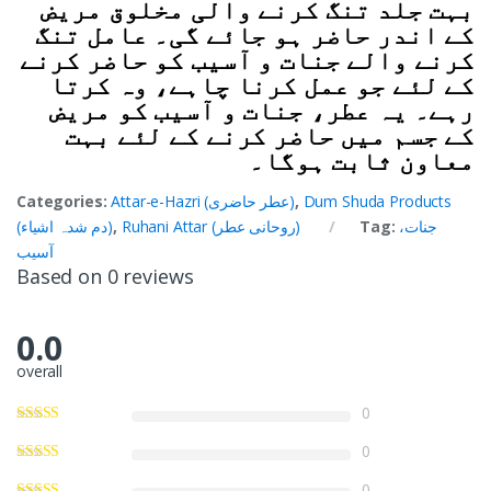
بہت جلد تنگ کرنے والی مخلوق مریض
کے اندر حاضر ہو جائے گی۔ عامل تنگ
کرنے والے جنات و آسیب کو حاضر کرنے
کے لئے جو عمل کرنا چاہے، وہ کرتا
رہے۔ یہ عطر، جنات و آسیب کو مریض
کے جسم میں حاضر کرنے کے لئے بہت
معاون ثابت ہوگا۔
Dum Shuda Products
,
Attar-e-Hazri (عطر حاضری)
Categories:
جنات،
Tag:
Ruhani Attar (روحانی عطر)
,
(دم شدہ اشیاء)
آسیب
Based on 0 reviews
0.0
overall
0
0
0