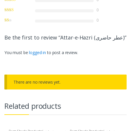
0
0
Be the first to review “Attar-e-Hazri (عطر حاضری)”
You must be
logged in
to post a review.
There are no reviews yet.
Related products
Dum Shuda Products (دم شدہ
Dum Shuda Products (دم شدہ