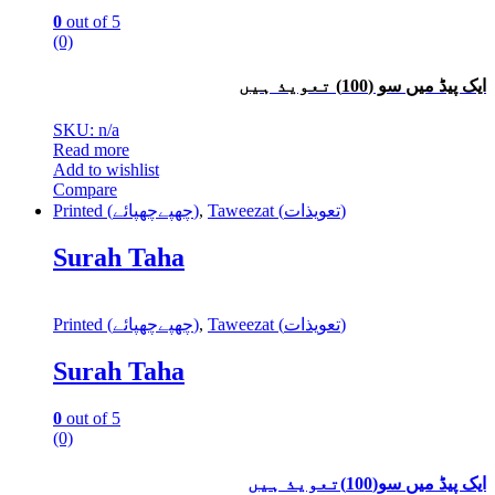
0
out of 5
(0)
ایک پیڈ میں سو (100) تعویذ ہیں
SKU: n/a
Read more
Add to wishlist
Compare
Printed (چھپےچھپائے)
,
Taweezat (تعویذات)
Surah Taha
Printed (چھپےچھپائے)
,
Taweezat (تعویذات)
Surah Taha
0
out of 5
(0)
ایک پیڈ میں سو(100)تعویذ ہیں