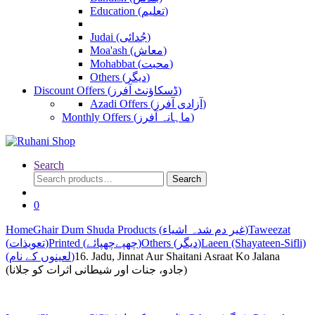
Education (تعلیم)
Judai (جُدائی)
Moa'ash (معاش)
Mohabbat (محبت)
Others (دیگر)
Discount Offers (ڈسکاؤنٹ آفرز)
Azadi Offers (آزادی آفرز)
Monthly Offers (ماہانہ آفرز)
Search
Search
Search
for:
0
Home
Ghair Dum Shuda Products (غیر دم شدہ اشیاء)
Taweezat
(تعویذات)
Printed (چھپےچھپائے)
Others (دیگر)
Laeen (Shayateen-Sifli)
(لعینوں کے نام)
16. Jadu, Jinnat Aur Shaitani Asraat Ko Jalana
(جادو، جنات اور شیطانی اثرات کو جلانا)