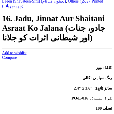
Laeen (Shayateen-Sifli) (لعینوں کے نام)
,
Others (دیگر)
,
Printed
(چھپےچھپائے)
16. Jadu, Jinnat Aur Shaitani
Asraat Ko Jalana (جادو، جنات
اور شیطانی اثرات کو جلانا)
Add to wishlist
Compare
کاغذ: نیوز
رنگ سیاہی: کالی
2.4″ x 3.6″ :سائز (انچ)
PO/L-016 کوڈ نمبر:۔
تعداد: 100