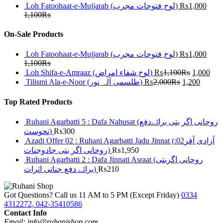
Loh Fatoohaat-e-Mujjarab (لوح فتوحات مجرب)
₨
1,000
1,100
₨
On-Sale Products
Loh Fatoohaat-e-Mujjarab (لوح فتوحات مجرب)
₨
1,000
1,100
₨
Loh Shifa-e-Amraaz (لوح شفاء امراض)
₨
1,100
₨
1,000
Tilismi Ala-e-Noor (طلسمی آلہ نور)
₨
2,000
₨
1,200
Top Rated Products
Ruhani Agarbatti 5 : Dafa Nahusat (روحانی اگر بتی برائےدفع
نحوست)
₨
300
Azadi Offer 02 : Ruhani Agarbatti Jadu Jinnat (آزادی آفر02:
روحانی اگر بتی جادوجنات)
₨
1,950
Ruhani Agarbatti 2 : Dafa Jinnati Asraat (روحانی اگربتی
برائے دفع جناتی اثرات)
₨
210
Got Questions? Call us 11 AM to 5 PM (Except Friday)
0334
4312272, 042-35410586
Contact Info
Email: info@ruhanishop.com