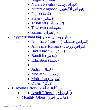
Nurani Payalay (نورانی پیالے)
Nurani Anghooti (نورانی انگوٹھی)
Paper (کاغذ)
Plates (پلیٹیں)
Tasbihaat (تسبیحات)
Taweezat (تعویذات)
Zafran (زعفران)
Tayyar Ruhani Ilaj (تیار روحانی علاج)
Amraaz-e-Jismani (امراض جسمانی)
Amraaz-e-Rohani (امراض روحانی)
Bad Asraat (بد اثرات)
Bandish (بندش)
Education (تعلیم)
Judai (جُدائی)
Moa'ash (معاش)
Mohabbat (محبت)
Others (دیگر)
Discount Offers (ڈسکاؤنٹ آفرز)
Azadi Offers (آزادی آفرز)
Monthly Offers (ماہانہ آفرز)
Search
for: