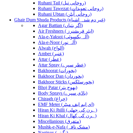
Ruhani Tail (روحانی تیل)
Ruhani Tawezat (روحانی تعویذات)
Ruhani Ubtan (روحانی اُبٹن)
Ghair Dum Shuda Products (غیر دم شدہ اشیاء)
Agar Battian (اگر بتیاں)
Air Freshners ( ایئر فریشنرز)
Ala-e-Yaksoi (آلہ یکسوئی)
Ala-e-Noor (آلہ نور)
Alwah (الواح)
Amber (عنبر)
Attar (عطر)
Attar Spray (عطر سپرے)
Bakhoorat (بخورات)
Bakhoor Dan (بخوردان)
Bakhoor Sticks (بخورسٹکس)
Bhoj Patar (بھوج پتر)
Body Sprays (باڈی سپرے)
Chiragh (چراغ)
EMF Meter (ای ایم ایف میٹر)
Hiran Ki Jhilli (ہرن کی جھلی)
Hiran Ki Khal (ہرن کی کھال)
Miscellanious (متفرق)
Mushk-e-Nafa (مشک نافہ)
Naginay (نگینے)