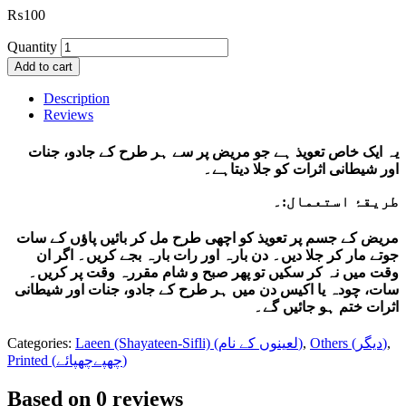
₨
100
Quantity
Add to cart
Description
Reviews
یہ ایک خاص تعویذ ہے جو مریض پر سے ہر طرح کے جادو، جنات
اور شیطانی اثرات کو جلا دیتاہے۔
طریقۂ استعمال:۔
مریض کے جسم پر تعویذ کو اچھی طرح مل کر بائیں پاؤں کے سات
جوتے مار کر جلا دیں۔ دن بارہ اور رات بارہ بجے کریں۔ اگر ان
وقت میں نہ کر سکیں تو پھر صبح و شام مقررہ وقت پر کریں۔
سات، چودہ یا اکیس دن میں ہر طرح کے جادو، جنات اور شیطانی
اثرات ختم ہو جائیں گے۔
Categories:
Laeen (Shayateen-Sifli) (لعینوں کے نام)
,
Others (دیگر)
,
Printed (چھپےچھپائے)
Based on 0 reviews