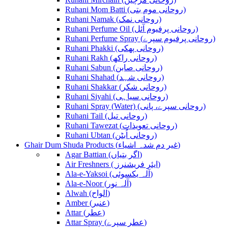
Ruhani Mom Batti (روحانی موم بتی)
Ruhani Namak (روحانی نمک)
Ruhani Perfume Oil (روحانی پرفیوم آئل)
Ruhani Perfume Spray (روحانی پرفیوم سپرے)
Ruhani Phakki (روحانی پھکی)
Ruhani Rakh (روحانی راکھ)
Ruhani Sabun (روحانی صابن)
Ruhani Shahad (روحانی شہد)
Ruhani Shakkar (روحانی شکر)
Ruhani Siyahi (روحانی سیاہی)
Ruhani Spray (Water) (روحانی سپرے، پانی)
Ruhani Tail (روحانی تیل)
Ruhani Tawezat (روحانی تعویذات)
Ruhani Ubtan (روحانی اُبٹن)
Ghair Dum Shuda Products (غیر دم شدہ اشیاء)
Agar Battian (اگر بتیاں)
Air Freshners ( ایئر فریشنرز)
Ala-e-Yaksoi (آلہ یکسوئی)
Ala-e-Noor (آلہ نور)
Alwah (الواح)
Amber (عنبر)
Attar (عطر)
Attar Spray (عطر سپرے)