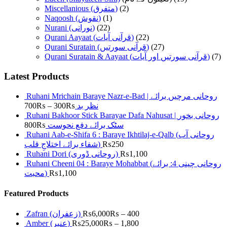
Miscellanious (متفرق)
(2)
Naqoosh (نقوش)
(1)
Nurani (نورانی)
(22)
Qurani Aayaat (قرآنی آیات)
(22)
Qurani Suratain (قرآنی سورتیں)
(27)
Qurani Suratain & Aayaat (قرآنی سورتیں اور آیات)
(7)
Latest Products
Ruhani Mrichain Baraye Nazr-e-Bad | روحانی مرچیں برائے
700
₨
–
300
₨
نظر بد
Ruhani Bakhoor Stick Barayae Dafa Nahusat | روحانی بخور
800
₨
سٹک برائے دفع نحوست
Ruhani Aab-e-Shifa 6 : Baraye Ikhtilaj-e-Qalb (روحانی آب
شفاء برائے اختلاجِ قلب)
₨
250
Ruhani Dori (روحانی ڈوری)
₨
1,100
Ruhani Cheeni 04 : Baraye Mohabbat (روحانی چینی 4: برائے
محبت)
₨
1,100
Featured Products
Zafran (زعفران)
₨
6,000
₨
–
400
Amber (عنبر)
₨
25,000
₨
–
1,800