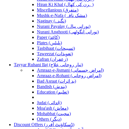
Hiran Ki Khal (ہرن کی کھال)
Miscellanious (متفرق)
Mushk-e-Nafa (مشک نافہ)
Naginay (نگینے)
Nurani Payalay (نورانی پیالے)
Nurani Anghooti (نورانی انگوٹھی)
Paper (کاغذ)
Plates (پلیٹیں)
Tasbihaat (تسبیحات)
Taweezat (تعویذات)
Zafran (زعفران)
Tayyar Ruhani Ilaj (تیار روحانی علاج)
Amraaz-e-Jismani (امراض جسمانی)
Amraaz-e-Rohani (امراض روحانی)
Bad Asraat (بد اثرات)
Bandish (بندش)
Education (تعلیم)
Judai (جُدائی)
Moa'ash (معاش)
Mohabbat (محبت)
Others (دیگر)
Discount Offers (ڈسکاؤنٹ آفرز)