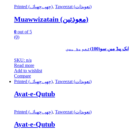
Printed (چھپےچھپائے)
,
Taweezat (تعویذات)
Muawwizatain (معوذتین)
0
out of 5
(0)
ایک پیڈ میں سو(100)تعویذ ہیں
SKU: n/a
Read more
Add to wishlist
Compare
Printed (چھپےچھپائے)
,
Taweezat (تعویذات)
Ayat-e-Qutub
Printed (چھپےچھپائے)
,
Taweezat (تعویذات)
Ayat-e-Qutub