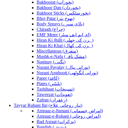
Bakhoorat (بخورات)
Bakhoor Dan (بخوردان)
Bakhoor Sticks (بخورسٹکس)
Bhoj Patar (بھوج پتر)
Body Sprays (باڈی سپرے)
Chiragh (چراغ)
EMF Meter (ای ایم ایف میٹر)
Hiran Ki Jhilli (ہرن کی جھلی)
Hiran Ki Khal (ہرن کی کھال)
Miscellanious (متفرق)
Mushk-e-Nafa (مشک نافہ)
Naginay (نگینے)
Nurani Payalay (نورانی پیالے)
Nurani Anghooti (نورانی انگوٹھی)
Paper (کاغذ)
Plates (پلیٹیں)
Tasbihaat (تسبیحات)
Taweezat (تعویذات)
Zafran (زعفران)
Tayyar Ruhani Ilaj (تیار روحانی علاج)
Amraaz-e-Jismani (امراض جسمانی)
Amraaz-e-Rohani (امراض روحانی)
Bad Asraat (بد اثرات)
Bandish (بندش)