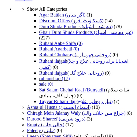
Show All Categories
Agar Battian (اگر بتیاں)
(1)
Discount Offers (ڈسکاؤنٹ آفرز)
(24)
Dum Shuda Products (دم شدہ اشیاء)
(78)
Ghair Dum Shuda Products (غیر دم شدہ اشیاء)
(227)
Ruhani Aabe Shifa
(0)
Ruhani Agarbatti
(0)
Ruhani Choharay (روحانی چھوہارے)
(0)
Ruhani ilajgah(اشیاؑ براے روحانی علاج و چلا
کشی)
(0)
Ruhani ilajgah(روحانی علاج گاہ)
(0)
ruhanishop
(17)
sale
(0)
Sat Salam Chehal Kaaf (Bunyadi)
(سات سلام
چہل کاف، بنیادی)
(0)
Tayyar Ruhani Ilaj (تیار روحانی علاج)
(7)
Asma-ul-Husna (اسماء الحسنیٰ)
(10)
Chiragh Mein Jalanay Waly (چراغ میں جلانے والے)
(8)
Darood Shareef (درود شریف)
(3)
Empty (خالی خانے)
(17)
Faleety (فلیتے)
(0)
Laeen (Shayateen-Sifli)
(لعینوں کے نام)
(19)