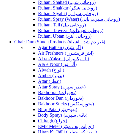
Ruhani Shahad (روحانی شہد)
Ruhani Shakkar (روحانی شکر)
Ruhani Siyahi (روحانی سیاہی)
Ruhani Spray (Water) (روحانی سپرے، پانی)
Ruhani Tail (روحانی تیل)
Ruhani Tawezat (روحانی تعویذات)
Ruhani Ubtan (روحانی اُبٹن)
Ghair Dum Shuda Products (غیر دم شدہ اشیاء)
Agar Battian (اگر بتیاں)
Air Freshners ( ایئر فریشنرز)
Ala-e-Yaksoi (آلہ یکسوئی)
Ala-e-Noor (آلہ نور)
Alwah (الواح)
Amber (عنبر)
Attar (عطر)
Attar Spray (عطر سپرے)
Bakhoorat (بخورات)
Bakhoor Dan (بخوردان)
Bakhoor Sticks (بخورسٹکس)
Bhoj Patar (بھوج پتر)
Body Sprays (باڈی سپرے)
Chiragh (چراغ)
EMF Meter (ای ایم ایف میٹر)
Hiran Ki Jhilli (ہرن کی جھلی)