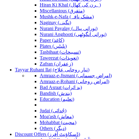
Hiran Ki Khal (ہرن کی کھال)
Miscellanious (متفرق)
Mushk-e-Nafa (مشک نافہ)
Naginay (نگینے)
Nurani Payalay (نورانی پیالے)
Nurani Anghooti (نورانی انگوٹھی)
Paper (کاغذ)
Plates (پلیٹیں)
Tasbihaat (تسبیحات)
Taweezat (تعویذات)
Zafran (زعفران)
Tayyar Ruhani Ilaj (تیار روحانی علاج)
Amraaz-e-Jismani (امراض جسمانی)
Amraaz-e-Rohani (امراض روحانی)
Bad Asraat (بد اثرات)
Bandish (بندش)
Education (تعلیم)
Judai (جُدائی)
Moa'ash (معاش)
Mohabbat (محبت)
Others (دیگر)
Discount Offers (ڈسکاؤنٹ آفرز)