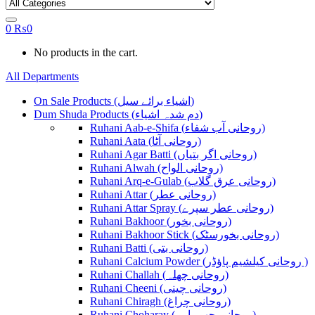
0
₨
0
No products in the cart.
All Departments
On Sale Products (اشیاء برائے سیل)
Dum Shuda Products (دم شدہ اشیاء)
Ruhani Aab-e-Shifa (روحانی آب شفاء)
Ruhani Aata (روحانی آٹا)
Ruhani Agar Batti (روحانی اگر بتیاں)
Ruhani Alwah (روحانی الواح)
Ruhani Arq-e-Gulab (روحانی عرق گلاب)
Ruhani Attar (روحانی عطر)
Ruhani Attar Spray (روحانی عطر سپرے)
Ruhani Bakhoor (روحانی بخور)
Ruhani Bakhoor Stick (روحانی بخورسٹک)
Ruhani Batti (روحانی بتی)
Ruhani Calcium Powder (روحانی کیلشیم پاؤڈر )
Ruhani Challah (روحانی چھلہ)
Ruhani Cheeni (روحانی چینی)
Ruhani Chiragh (روحانی چراغ)
Ruhani Choharay (روحانی چھوہارے)