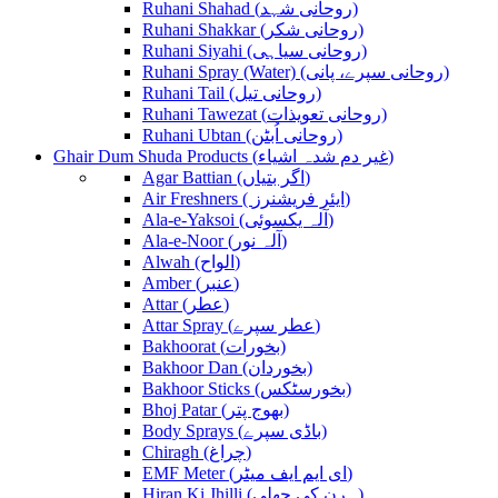
Ruhani Shahad (روحانی شہد)
Ruhani Shakkar (روحانی شکر)
Ruhani Siyahi (روحانی سیاہی)
Ruhani Spray (Water) (روحانی سپرے، پانی)
Ruhani Tail (روحانی تیل)
Ruhani Tawezat (روحانی تعویذات)
Ruhani Ubtan (روحانی اُبٹن)
Ghair Dum Shuda Products (غیر دم شدہ اشیاء)
Agar Battian (اگر بتیاں)
Air Freshners ( ایئر فریشنرز)
Ala-e-Yaksoi (آلہ یکسوئی)
Ala-e-Noor (آلہ نور)
Alwah (الواح)
Amber (عنبر)
Attar (عطر)
Attar Spray (عطر سپرے)
Bakhoorat (بخورات)
Bakhoor Dan (بخوردان)
Bakhoor Sticks (بخورسٹکس)
Bhoj Patar (بھوج پتر)
Body Sprays (باڈی سپرے)
Chiragh (چراغ)
EMF Meter (ای ایم ایف میٹر)
Hiran Ki Jhilli (ہرن کی جھلی)