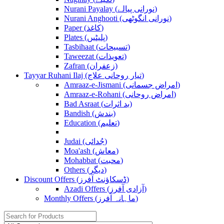
Nurani Payalay (نورانی پیالے)
Nurani Anghooti (نورانی انگوٹھی)
Paper (کاغذ)
Plates (پلیٹیں)
Tasbihaat (تسبیحات)
Taweezat (تعویذات)
Zafran (زعفران)
Tayyar Ruhani Ilaj (تیار روحانی علاج)
Amraaz-e-Jismani (امراض جسمانی)
Amraaz-e-Rohani (امراض روحانی)
Bad Asraat (بد اثرات)
Bandish (بندش)
Education (تعلیم)
Judai (جُدائی)
Moa'ash (معاش)
Mohabbat (محبت)
Others (دیگر)
Discount Offers (ڈسکاؤنٹ آفرز)
Azadi Offers (آزادی آفرز)
Monthly Offers (ماہانہ آفرز)
Search
for: