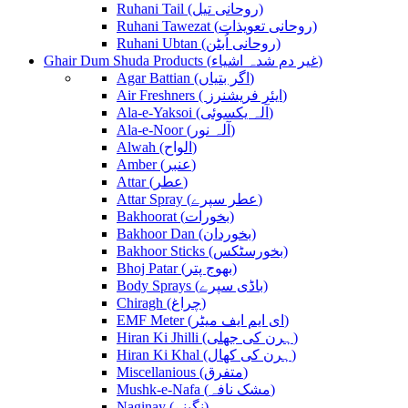
Ruhani Tail (روحانی تیل)
Ruhani Tawezat (روحانی تعویذات)
Ruhani Ubtan (روحانی اُبٹن)
Ghair Dum Shuda Products (غیر دم شدہ اشیاء)
Agar Battian (اگر بتیاں)
Air Freshners ( ایئر فریشنرز)
Ala-e-Yaksoi (آلہ یکسوئی)
Ala-e-Noor (آلہ نور)
Alwah (الواح)
Amber (عنبر)
Attar (عطر)
Attar Spray (عطر سپرے)
Bakhoorat (بخورات)
Bakhoor Dan (بخوردان)
Bakhoor Sticks (بخورسٹکس)
Bhoj Patar (بھوج پتر)
Body Sprays (باڈی سپرے)
Chiragh (چراغ)
EMF Meter (ای ایم ایف میٹر)
Hiran Ki Jhilli (ہرن کی جھلی)
Hiran Ki Khal (ہرن کی کھال)
Miscellanious (متفرق)
Mushk-e-Nafa (مشک نافہ)
Naginay (نگینے)