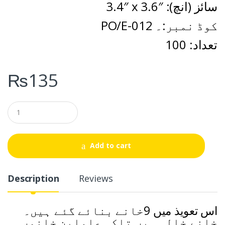
3.4″ x 3.6″ :سائز (انچ)
PO/E-012 کوڈ نمبر:۔
تعداد: 100
₨
135
Q
u
a
n
t
Add to cart
i
t
y
Description
Reviews
اس تعویذ میں 9خانے بنائے گئے ہیں۔
خانے خالی ہیں تاکہ عاملین خانوں