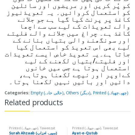
کو پُر کریں اور مریضوں اور سائلین
کو استعمال کروائیں۔ یہ تعویذنیوز
کاغذ پر پرنٹ کیا گیا ہے جو جلانے
والے تعویذات کے لیے سب سے اچھا
کاغذ ہے۔ چراغ میں جلانے والے فلیتے
اور سونگھنے والی بتیاں بنانے کے
لیے بھی اس تعویذ کو استعمال کیا
جاتا ہے۔یہ تعویذ خاص ایسے تعویذات
اور فلیتے/بتیاں لکھنے کے لیے
استعمال ہوتا ہے جس میں خانوں
کےاوپر اور نیچے لکھنا ہوتاہے،
دائیں اور بائیں نہیں لکھنا ہوتا۔
Printed (چھپےچھپائے)
,
Others (دیگر)
,
Empty (خالی خانے)
Categories:
Related products
Taweezat
,
Printed (چھپےچھپائے)
Taweezat
,
Printed (چھپےچھپائے)
(تعویذات)
(تعویذات)
Ayat-e-Qutub
Surah Ahzaab (سورۃ احزاب)