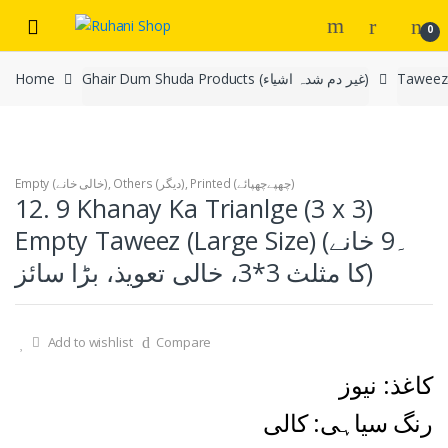
Skip
Skip
0
to
to
navigation
content
Ghair Dum Shuda Products (غیر دم شدہ اشیاء)
Home
Printed (چھپےچھپائے)
,
Others (دیگر)
,
Empty (خالی خانے)
12. 9 Khanay Ka Trianlge (3 x 3)
Empty Taweez (Large Size) (۔9 خانے
کا مثلث 3*3، خالی تعویذ، بڑا سائز)
Add to wishlist
Compare
کاغذ: نیوز
رنگ سیاہی: کالی