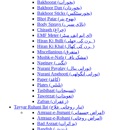
Bakhoorat (بخورات)
Bakhoor Dan (بخوردان)
Bakhoor Sticks (بخورسٹکس)
Bhoj Patar (بھوج پتر)
Body Sprays (باڈی سپرے)
Chiragh (چراغ)
EMF Meter (ای ایم ایف میٹر)
Hiran Ki Jhilli (ہرن کی جھلی)
Hiran Ki Khal (ہرن کی کھال)
Miscellanious (متفرق)
Mushk-e-Nafa (مشک نافہ)
Naginay (نگینے)
Nurani Payalay (نورانی پیالے)
Nurani Anghooti (نورانی انگوٹھی)
Paper (کاغذ)
Plates (پلیٹیں)
Tasbihaat (تسبیحات)
Taweezat (تعویذات)
Zafran (زعفران)
Tayyar Ruhani Ilaj (تیار روحانی علاج)
Amraaz-e-Jismani (امراض جسمانی)
Amraaz-e-Rohani (امراض روحانی)
Bad Asraat (بد اثرات)
Bandish (بندش)