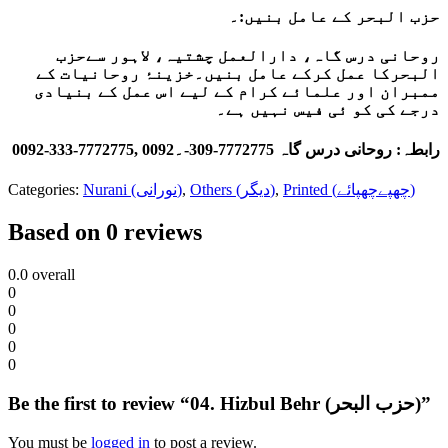
حزب البحر کے عامل بنیں:۔
روحانی درس گاہ، دارالعمل چشتیہ، لاہور سےحزب
البحرکا عمل کرکے عامل بنیں۔خزینۂ روحانیات کے
ممبران اور علمائے کرام کے لیے اس عمل کے بنیادی
درجے کی کو ئی فیس نہیں ہے۔
رابطہ: روحانی درس گاہ 7772775-309-۔0092 ,7772775-333-0092
Categories:
Nurani (نورانی)
,
Others (دیگر)
,
Printed (چھپےچھپائے)
Based on 0 reviews
0.0
overall
0
0
0
0
0
Be the first to review “04. Hizbul Behr (حزب البحر)”
You must be
logged in
to post a review.