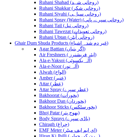
Ruhani Shahad (روحانی شہد)
Ruhani Shakkar (روحانی شکر)
Ruhani Siyahi (روحانی سیاہی)
Ruhani Spray (Water) (روحانی سپرے، پانی)
Ruhani Tail (روحانی تیل)
Ruhani Tawezat (روحانی تعویذات)
Ruhani Ubtan (روحانی اُبٹن)
Ghair Dum Shuda Products (غیر دم شدہ اشیاء)
Agar Battian (اگر بتیاں)
Air Freshners ( ایئر فریشنرز)
Ala-e-Yaksoi (آلہ یکسوئی)
Ala-e-Noor (آلہ نور)
Alwah (الواح)
Amber (عنبر)
Attar (عطر)
Attar Spray (عطر سپرے)
Bakhoorat (بخورات)
Bakhoor Dan (بخوردان)
Bakhoor Sticks (بخورسٹکس)
Bhoj Patar (بھوج پتر)
Body Sprays (باڈی سپرے)
Chiragh (چراغ)
EMF Meter (ای ایم ایف میٹر)
Hiran Ki Jhilli (ہرن کی جھلی)