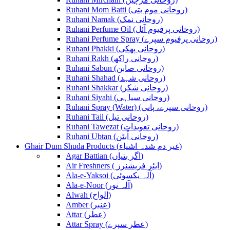
Ruhani Mom Batti (روحانی موم بتی)
Ruhani Namak (روحانی نمک)
Ruhani Perfume Oil (روحانی پرفیوم آئل)
Ruhani Perfume Spray (روحانی پرفیوم سپرے)
Ruhani Phakki (روحانی پھکی)
Ruhani Rakh (روحانی راکھ)
Ruhani Sabun (روحانی صابن)
Ruhani Shahad (روحانی شہد)
Ruhani Shakkar (روحانی شکر)
Ruhani Siyahi (روحانی سیاہی)
Ruhani Spray (Water) (روحانی سپرے، پانی)
Ruhani Tail (روحانی تیل)
Ruhani Tawezat (روحانی تعویذات)
Ruhani Ubtan (روحانی اُبٹن)
Ghair Dum Shuda Products (غیر دم شدہ اشیاء)
Agar Battian (اگر بتیاں)
Air Freshners ( ایئر فریشنرز)
Ala-e-Yaksoi (آلہ یکسوئی)
Ala-e-Noor (آلہ نور)
Alwah (الواح)
Amber (عنبر)
Attar (عطر)
Attar Spray (عطر سپرے)