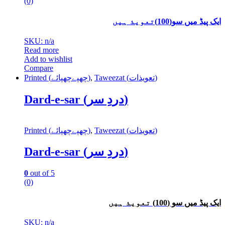
(0)
ایک پیڈ میں سو(100)تعویذ ہیں
SKU: n/a
Read more
Add to wishlist
Compare
Printed (چھپےچھپائے)
,
Taweezat (تعویذات)
Dard-e-sar (دردِ سر)
Printed (چھپےچھپائے)
,
Taweezat (تعویذات)
Dard-e-sar (دردِ سر)
0
out of 5
(0)
ایک پیڈ میں سو (100) تعویذ ہیں
SKU: n/a