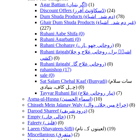
Agar Battian (اگر بتیاں)
(1)
Discount Offers (ڈسکاؤنٹ آفرز)
(24)
Dum Shuda Products (دم شدہ اشیاء)
(78)
Ghair Dum Shuda Products (غیر دم شدہ اشیاء)
(227)
Ruhani Aabe Shifa
(0)
Ruhani Agarbatti
(0)
Ruhani Choharay (روحانی چھوہارے)
(0)
Ruhani ilajgah(اشیاؑ براے روحانی علاج و چلا
کشی)
(0)
Ruhani ilajgah(روحانی علاج گاہ)
(0)
ruhanishop
(17)
sale
(0)
Sat Salam Chehal Kaaf (Bunyadi)
(سات سلام
چہل کاف، بنیادی)
(0)
Tayyar Ruhani Ilaj (تیار روحانی علاج)
(7)
Asma-ul-Husna (اسماء الحسنیٰ)
(10)
Chiragh Mein Jalanay Waly (چراغ میں جلانے والے)
(8)
Darood Shareef (درود شریف)
(3)
Empty (خالی خانے)
(17)
Faleety (فلیتے)
(0)
Laeen (Shayateen-Sifli)
(لعینوں کے نام)
(19)
Miscellanious (متفرق)
(2)