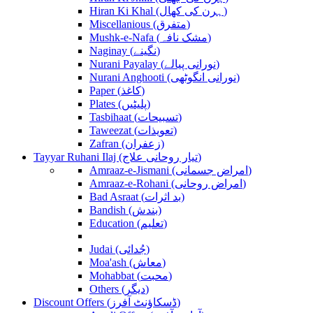
Hiran Ki Khal (ہرن کی کھال)
Miscellanious (متفرق)
Mushk-e-Nafa (مشک نافہ)
Naginay (نگینے)
Nurani Payalay (نورانی پیالے)
Nurani Anghooti (نورانی انگوٹھی)
Paper (کاغذ)
Plates (پلیٹیں)
Tasbihaat (تسبیحات)
Taweezat (تعویذات)
Zafran (زعفران)
Tayyar Ruhani Ilaj (تیار روحانی علاج)
Amraaz-e-Jismani (امراض جسمانی)
Amraaz-e-Rohani (امراض روحانی)
Bad Asraat (بد اثرات)
Bandish (بندش)
Education (تعلیم)
Judai (جُدائی)
Moa'ash (معاش)
Mohabbat (محبت)
Others (دیگر)
Discount Offers (ڈسکاؤنٹ آفرز)