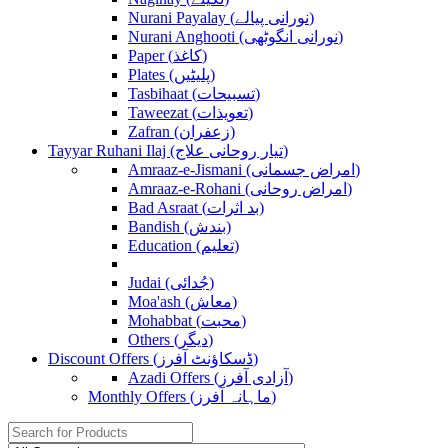
Nurani Payalay (نورانی پیالے)
Nurani Anghooti (نورانی انگوٹھی)
Paper (کاغذ)
Plates (پلیٹیں)
Tasbihaat (تسبیحات)
Taweezat (تعویذات)
Zafran (زعفران)
Tayyar Ruhani Ilaj (تیار روحانی علاج)
Amraaz-e-Jismani (امراض جسمانی)
Amraaz-e-Rohani (امراض روحانی)
Bad Asraat (بد اثرات)
Bandish (بندش)
Education (تعلیم)
Judai (جُدائی)
Moa'ash (معاش)
Mohabbat (محبت)
Others (دیگر)
Discount Offers (ڈسکاؤنٹ آفرز)
Azadi Offers (آزادی آفرز)
Monthly Offers (ماہانہ آفرز)
Search
for: