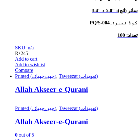
3.4″ x 5.0″ :سائز (انچ)
PQ/S-004کوڈ نمبر:۔
تعداد: 100
SKU: n/a
₨
245
Add to cart
Add to wishlist
Compare
Printed (چھپےچھپائے)
,
Taweezat (تعویذات)
Allah Akseer-e-Qurani
Printed (چھپےچھپائے)
,
Taweezat (تعویذات)
Allah Akseer-e-Qurani
0
out of 5