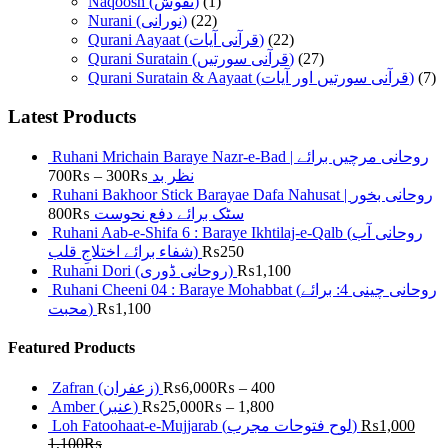
Naqoosh (نقوش)
(1)
Nurani (نورانی)
(22)
Qurani Aayaat (قرآنی آیات)
(22)
Qurani Suratain (قرآنی سورتیں)
(27)
Qurani Suratain & Aayaat (قرآنی سورتیں اور آیات)
(7)
Latest Products
Ruhani Mrichain Baraye Nazr-e-Bad | روحانی مرچیں برائے
700
₨
–
300
₨
نظر بد
Ruhani Bakhoor Stick Barayae Dafa Nahusat | روحانی بخور
800
₨
سٹک برائے دفع نحوست
Ruhani Aab-e-Shifa 6 : Baraye Ikhtilaj-e-Qalb (روحانی آب
شفاء برائے اختلاجِ قلب)
₨
250
Ruhani Dori (روحانی ڈوری)
₨
1,100
Ruhani Cheeni 04 : Baraye Mohabbat (روحانی چینی 4: برائے
محبت)
₨
1,100
Featured Products
Zafran (زعفران)
₨
6,000
₨
–
400
Amber (عنبر)
₨
25,000
₨
–
1,800
Loh Fatoohaat-e-Mujjarab (لوح فتوحات مجرب)
₨
1,000
1,100
₨