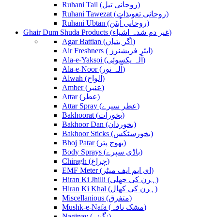
Ruhani Tail (روحانی تیل)
Ruhani Tawezat (روحانی تعویذات)
Ruhani Ubtan (روحانی اُبٹن)
Ghair Dum Shuda Products (غیر دم شدہ اشیاء)
Agar Battian (اگر بتیاں)
Air Freshners ( ایئر فریشنرز)
Ala-e-Yaksoi (آلہ یکسوئی)
Ala-e-Noor (آلہ نور)
Alwah (الواح)
Amber (عنبر)
Attar (عطر)
Attar Spray (عطر سپرے)
Bakhoorat (بخورات)
Bakhoor Dan (بخوردان)
Bakhoor Sticks (بخورسٹکس)
Bhoj Patar (بھوج پتر)
Body Sprays (باڈی سپرے)
Chiragh (چراغ)
EMF Meter (ای ایم ایف میٹر)
Hiran Ki Jhilli (ہرن کی جھلی)
Hiran Ki Khal (ہرن کی کھال)
Miscellanious (متفرق)
Mushk-e-Nafa (مشک نافہ)
Naginay (نگینے)