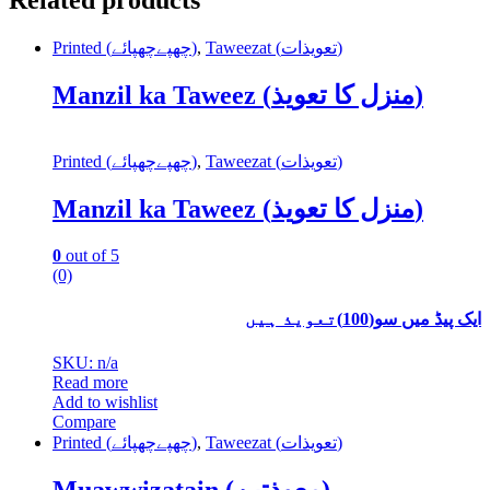
Printed (چھپےچھپائے)
,
Taweezat (تعویذات)
Manzil ka Taweez (منزل کا تعویذ)
Printed (چھپےچھپائے)
,
Taweezat (تعویذات)
Manzil ka Taweez (منزل کا تعویذ)
0
out of 5
(0)
ایک پیڈ میں سو(100)تعویذ ہیں
SKU: n/a
Read more
Add to wishlist
Compare
Printed (چھپےچھپائے)
,
Taweezat (تعویذات)
Muawwizatain (معوذتین)