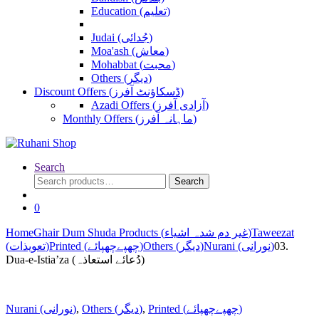
Education (تعلیم)
Judai (جُدائی)
Moa'ash (معاش)
Mohabbat (محبت)
Others (دیگر)
Discount Offers (ڈسکاؤنٹ آفرز)
Azadi Offers (آزادی آفرز)
Monthly Offers (ماہانہ آفرز)
Search
Search
Search
for:
0
Home
Ghair Dum Shuda Products (غیر دم شدہ اشیاء)
Taweezat
(تعویذات)
Printed (چھپےچھپائے)
Others (دیگر)
Nurani (نورانی)
03.
Dua-e-Istia’za (دُعائے استعاذہ)
Nurani (نورانی)
,
Others (دیگر)
,
Printed (چھپےچھپائے)