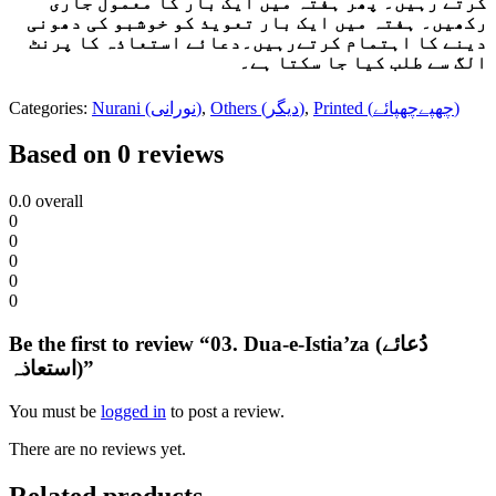
کرتے رہیں۔ پھر ہفتہ میں ایک بار کا معمول جاری
رکھیں۔ ہفتہ میں ایک بار تعویذ کو خوشبو کی دھونی
دینے کا اہتمام کرتےرہیں۔دعائے استعاذہ کا پرنٹ
الگ سے طلب کیا جا سکتا ہے۔
Categories:
Nurani (نورانی)
,
Others (دیگر)
,
Printed (چھپےچھپائے)
Based on 0 reviews
0.0
overall
0
0
0
0
0
Be the first to review “03. Dua-e-Istia’za (دُعائے
استعاذہ)”
You must be
logged in
to post a review.
There are no reviews yet.
Related products