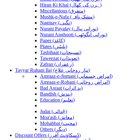
Hiran Ki Khal (ہرن کی کھال)
Miscellanious (متفرق)
Mushk-e-Nafa (مشک نافہ)
Naginay (نگینے)
Nurani Payalay (نورانی پیالے)
Nurani Anghooti (نورانی انگوٹھی)
Paper (کاغذ)
Plates (پلیٹیں)
Tasbihaat (تسبیحات)
Taweezat (تعویذات)
Zafran (زعفران)
Tayyar Ruhani Ilaj (تیار روحانی علاج)
Amraaz-e-Jismani (امراض جسمانی)
Amraaz-e-Rohani (امراض روحانی)
Bad Asraat (بد اثرات)
Bandish (بندش)
Education (تعلیم)
Judai (جُدائی)
Moa'ash (معاش)
Mohabbat (محبت)
Others (دیگر)
Discount Offers (ڈسکاؤنٹ آفرز)