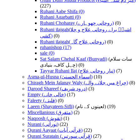
Ghair Dum Shuda Products (غیر دم شدہ اشیاء)
(227)
Ruhani Aabe Shifa
(0)
Ruhani Agarbatti
(0)
Ruhani Choharay (روحانی چھوہارے)
(0)
Ruhani ilajgah(اشیاؑ براے روحانی علاج و چلا
کشی)
(0)
Ruhani ilajgah(روحانی علاج گاہ)
(0)
ruhanishop
(17)
sale
(0)
Sat Salam Chehal Kaaf (Bunyadi)
(سات سلام
چہل کاف، بنیادی)
(0)
Tayyar Ruhani Ilaj (تیار روحانی علاج)
(7)
Asma-ul-Husna (اسماء الحسنیٰ)
(10)
Chiragh Mein Jalanay Waly (چراغ میں جلانے والے)
(8)
Darood Shareef (درود شریف)
(3)
Empty (خالی خانے)
(17)
Faleety (فلیتے)
(0)
Laeen (Shayateen-Sifli)
(لعینوں کے نام)
(19)
Miscellanious (متفرق)
(2)
Naqoosh (نقوش)
(1)
Nurani (نورانی)
(22)
Qurani Aayaat (قرآنی آیات)
(22)
Qurani Suratain (قرآنی سورتیں)
(27)