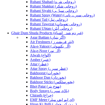
Ruhani Shahad (روحانی شہد)
Ruhani Shakkar (روحانی شکر)
Ruhani Siyahi (روحانی سیاہی)
Ruhani Spray (Water) (روحانی سپرے، پانی)
Ruhani Tail (روحانی تیل)
Ruhani Tawezat (روحانی تعویذات)
Ruhani Ubtan (روحانی اُبٹن)
Ghair Dum Shuda Products (غیر دم شدہ اشیاء)
Agar Battian (اگر بتیاں)
Air Freshners ( ایئر فریشنرز)
Ala-e-Yaksoi (آلہ یکسوئی)
Ala-e-Noor (آلہ نور)
Alwah (الواح)
Amber (عنبر)
Attar (عطر)
Attar Spray (عطر سپرے)
Bakhoorat (بخورات)
Bakhoor Dan (بخوردان)
Bakhoor Sticks (بخورسٹکس)
Bhoj Patar (بھوج پتر)
Body Sprays (باڈی سپرے)
Chiragh (چراغ)
EMF Meter (ای ایم ایف میٹر)
Hiran Ki Jhilli (ہرن کی جھلی)