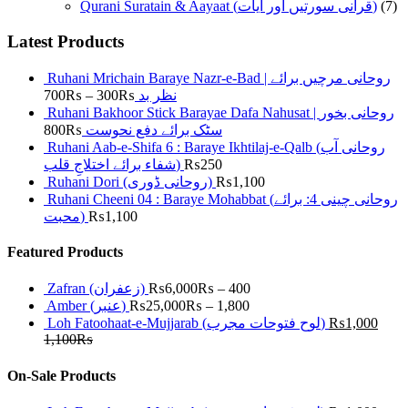
Qurani Suratain & Aayaat (قرآنی سورتیں اور آیات)
(7)
Latest Products
Ruhani Mrichain Baraye Nazr-e-Bad | روحانی مرچیں برائے
700
₨
–
300
₨
نظر بد
Ruhani Bakhoor Stick Barayae Dafa Nahusat | روحانی بخور
800
₨
سٹک برائے دفع نحوست
Ruhani Aab-e-Shifa 6 : Baraye Ikhtilaj-e-Qalb (روحانی آب
شفاء برائے اختلاجِ قلب)
₨
250
Ruhani Dori (روحانی ڈوری)
₨
1,100
Ruhani Cheeni 04 : Baraye Mohabbat (روحانی چینی 4: برائے
محبت)
₨
1,100
Featured Products
Zafran (زعفران)
₨
6,000
₨
–
400
Amber (عنبر)
₨
25,000
₨
–
1,800
Loh Fatoohaat-e-Mujjarab (لوح فتوحات مجرب)
₨
1,000
1,100
₨
On-Sale Products