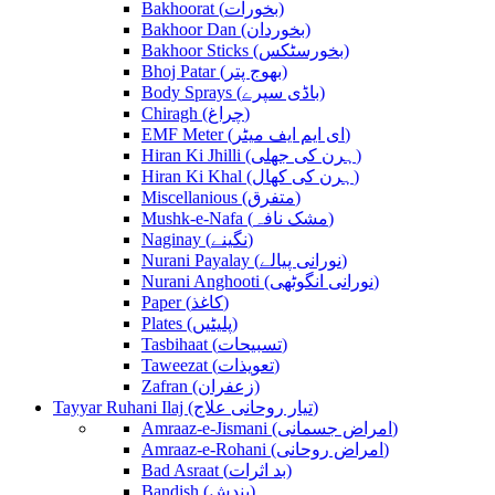
Bakhoorat (بخورات)
Bakhoor Dan (بخوردان)
Bakhoor Sticks (بخورسٹکس)
Bhoj Patar (بھوج پتر)
Body Sprays (باڈی سپرے)
Chiragh (چراغ)
EMF Meter (ای ایم ایف میٹر)
Hiran Ki Jhilli (ہرن کی جھلی)
Hiran Ki Khal (ہرن کی کھال)
Miscellanious (متفرق)
Mushk-e-Nafa (مشک نافہ)
Naginay (نگینے)
Nurani Payalay (نورانی پیالے)
Nurani Anghooti (نورانی انگوٹھی)
Paper (کاغذ)
Plates (پلیٹیں)
Tasbihaat (تسبیحات)
Taweezat (تعویذات)
Zafran (زعفران)
Tayyar Ruhani Ilaj (تیار روحانی علاج)
Amraaz-e-Jismani (امراض جسمانی)
Amraaz-e-Rohani (امراض روحانی)
Bad Asraat (بد اثرات)
Bandish (بندش)