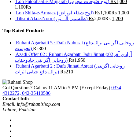
Loh Fatoohaat-e-Mujjarab (لوح فتوحات مجرب)
₨
1,000
1,100
₨
Loh Shifa-e-Amraaz (لوح شفاء امراض)
₨
1,100
₨
1,000
Tilismi Ala-e-Noor (طلسمی آلہ نور)
₨
2,000
₨
1,200
Top Rated Products
Ruhani Agarbatti 5 : Dafa Nahusat (روحانی اگر بتی برائےدفع
نحوست)
₨
300
Azadi Offer 02 : Ruhani Agarbatti Jadu Jinnat (آزادی آفر02:
روحانی اگر بتی جادوجنات)
₨
1,950
Ruhani Agarbatti 2 : Dafa Jinnati Asraat (روحانی اگربتی
برائے دفع جناتی اثرات)
₨
210
Got Questions? Call us 11 AM to 5 PM (Except Friday)
0334
4312272, 042-35410586
Contact Info
Email: info@ruhanishop.com
Lahore, Pakistan