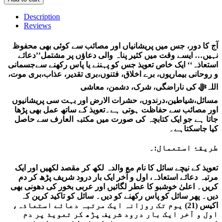
Description
Reviews
آج کا دور، جس میں پریشانیاں اور مصائب سے کوئی بھی محفوظ
نہیں… ایسے وقت میں کثیر پناہ والی دعاؤں پر مشتمل’’دعائے
استعاذہ‘‘ ایک خاص تعویذ جس کو پہننے یا پاس رکھنے سےجسمانی
و روحانی بیماریوں، برے اخلاق، فتنوں،بری تقدیر، عذاب،بری موت،
اللہﷻ کی ناراضگی، شرک، دشمن، معاشی
مسائل،شیاطین،درندوں، حشرات الارض اور بہت سی پریشانیوں
اور مصائب سے حفاظت ہوتی ہے۔تعویذ کے ساتھ عمل بھی پڑھا
جاتا ہے جو ایک کتابچہ کی صورت میں مکتبۃ العارف سے حاصل
کیا جاسکتاہے۔
طریقۂ استعمال:۔
تعویذ کے نیچے سائل کا نام مع والدہ لکھ کر مقصد لکھیں اور ایک
مرتبہ دعائے استعاذہ، اول و آخر ایک بار درود شریف پڑھ کر دم
کریں۔ اعلیٰ خوشبو کا عطر لگائیں اور عربی بخور کی دھونی بھی
دیں۔ پھر سائل کو پاس رکھنے کو دیں۔ سائل کو تاکید کرین کہ
اکیس (21) یوم تک روزانہ ایک مرتبہ دعائے استعاذہ،
اول و آخر ایک بار درود شریف پڑھ کر تعویذ پر دم