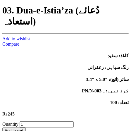
03. Dua-e-Istia’za (دُعائے
استعاذہ)
Add to wishlist
Compare
کاغذ: سفید
رنگ سیاہی: زعفرانی
3.4″ x 5.0″ :سائز (انچ)
PN/N-003 کوڈ نمبر:۔
تعداد: 100
₨
245
Quantity
Add to cart