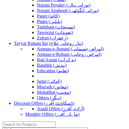
Nurani Payalay (نورانی پیالے)
Nurani Anghooti (نورانی انگوٹھی)
Paper (کاغذ)
Plates (پلیٹیں)
Tasbihaat (تسبیحات)
Taweezat (تعویذات)
Zafran (زعفران)
Tayyar Ruhani Ilaj (تیار روحانی علاج)
Amraaz-e-Jismani (امراض جسمانی)
Amraaz-e-Rohani (امراض روحانی)
Bad Asraat (بد اثرات)
Bandish (بندش)
Education (تعلیم)
Judai (جُدائی)
Moa'ash (معاش)
Mohabbat (محبت)
Others (دیگر)
Discount Offers (ڈسکاؤنٹ آفرز)
Azadi Offers (آزادی آفرز)
Monthly Offers (ماہانہ آفرز)
Search
for: