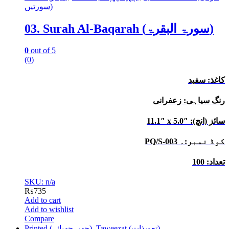
سورتیں)
03. Surah Al-Baqarah (سورۃ البقرۃ)
0
out of 5
(0)
کاغذ: سفید
رنگ سیاہی: زعفرانی
11.1″ x 5.0″ :سائز (انچ)
PQ/S-003 کوڈ نمبر:۔
تعداد: 100
SKU: n/a
₨
735
Add to cart
Add to wishlist
Compare
Printed (چھپےچھپائے)
,
Taweezat (تعویذات)