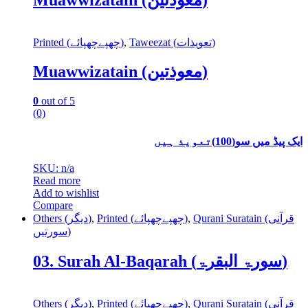
Printed (چھپےچھپائے)
,
Taweezat (تعویذات)
Muawwizatain (معوذتین)
0
out of 5
(0)
ایک پیڈ میں سو(100)تعویذ ہیں
SKU: n/a
Read more
Add to wishlist
Compare
Others (دیگر)
,
Printed (چھپےچھپائے)
,
Qurani Suratain (قرآنی
سورتیں)
03. Surah Al-Baqarah (سورۃ البقرۃ)
Others (دیگر)
,
Printed (چھپےچھپائے)
,
Qurani Suratain (قرآنی