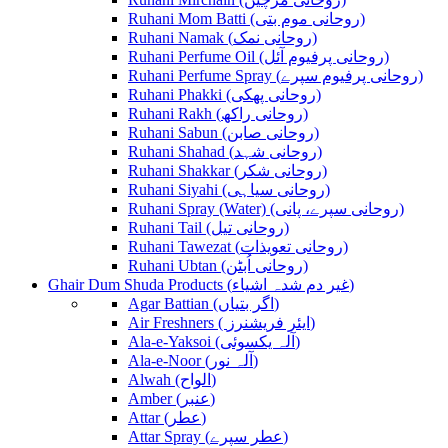
Ruhani Mom Batti (روحانی موم بتی)
Ruhani Namak (روحانی نمک)
Ruhani Perfume Oil (روحانی پرفیوم آئل)
Ruhani Perfume Spray (روحانی پرفیوم سپرے)
Ruhani Phakki (روحانی پھکی)
Ruhani Rakh (روحانی راکھ)
Ruhani Sabun (روحانی صابن)
Ruhani Shahad (روحانی شہد)
Ruhani Shakkar (روحانی شکر)
Ruhani Siyahi (روحانی سیاہی)
Ruhani Spray (Water) (روحانی سپرے، پانی)
Ruhani Tail (روحانی تیل)
Ruhani Tawezat (روحانی تعویذات)
Ruhani Ubtan (روحانی اُبٹن)
Ghair Dum Shuda Products (غیر دم شدہ اشیاء)
Agar Battian (اگر بتیاں)
Air Freshners ( ایئر فریشنرز)
Ala-e-Yaksoi (آلہ یکسوئی)
Ala-e-Noor (آلہ نور)
Alwah (الواح)
Amber (عنبر)
Attar (عطر)
Attar Spray (عطر سپرے)