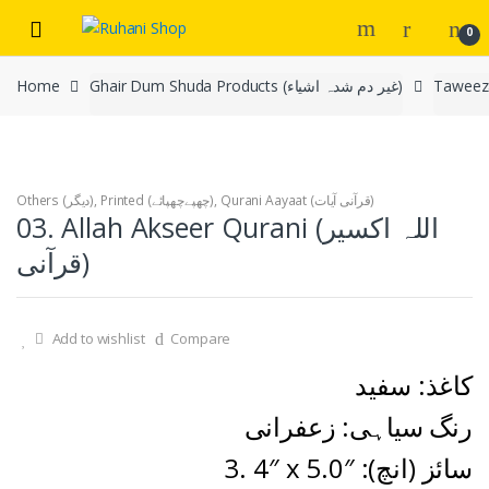
Skip
Skip
0
to
to
navigation
content
Ghair Dum Shuda Products (غیر دم شدہ اشیاء)
Home
Qurani Aayaat (قرآنی آیات)
,
Printed (چھپےچھپائے)
,
Others (دیگر)
03. Allah Akseer Qurani (اللہ اکسیر
قرآنی)
Add to wishlist
Compare
کاغذ: سفید
رنگ سیاہی: زعفرانی
3. 4″ x 5.0″ :سائز (انچ)