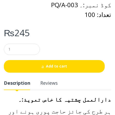
PQ/A-003 کوڈ نمبر:۔
تعداد: 100
₨
245
Q
u
a
n
t
Add to cart
i
t
y
Description
Reviews
دارالعمل چشتیہ کا خاص تعویذ:۔
ہر طرح کی جائز حاجت پوری ہونے اور