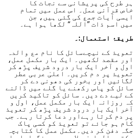
ہر طرح کی پریشانی سے نجات کا
خاص قرآنی عمل۔ اس عمل میں تمام
ایسی آیات جمع کی گئی ہیں، جن
میں اسم ذات ’’اللہ‘‘ لکھا ہوا ہے۔
طریقۂ استعمال:۔
تعویذ کے نیچےسائل کا نام مع والدہ
اور مقصد لکھیں۔ ایک بار مکمل عمل،
اول و آخر ایک بار درود شریف پڑھ کر
تعویذ پر د م کریں۔ اعلیٰ عربی عطر
لگائیں اور بخور کی دھونی دے کر
سائل کو پاس رکھنے یا گلے میں ڈالنے
کے لیے دے دیں۔ سائل کو تاکید کریں
کہ روزانہ ایک بار مکمل عمل، اول و
آخر ایک بار درود شریف پڑھ کر تعویذ
پر دم کرتا رہےاور دعا کرتا رہے۔ جب
کام ہو جائے تو تعویذ کو کسی پاک
جگہ دفن کر دیں۔مکمل عمل کا کتابچہ
مکتبۃ العارف، لاہور سے منگوایا جا