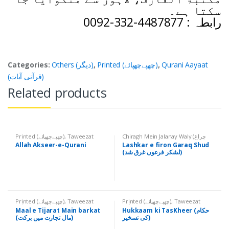
سکتا ہے۔
رابطہ : 4487877-332-0092
Qurani Aayaat
,
Printed (چھپےچھپائے)
,
Others (دیگر)
Categories:
(قرآنی آیات)
Related products
Chiragh Mein Jalanay Waly (چراغ
Taweezat
,
Printed (چھپےچھپائے)
Ghair Dum Shuda
,
میں جلانے والے)
(تعویذات)
Allah Akseer-e-Qurani
Lashkar e firon Garaq Shud
Others
,
Products (غیر دم شدہ اشیاء)
(لشکر فرعوں غرق شد)
,
Printed (چھپےچھپائے)
,
(دیگر)
Taweezat (تعویذات)
Taweezat
,
Printed (چھپےچھپائے)
Taweezat
,
Printed (چھپےچھپائے)
(تعویذات)
(تعویذات)
Hukkaam ki TasKheer (حکام
Maal e Tijarat Main barkat
کی تسخیر)
(مال تجارت میں برکت)