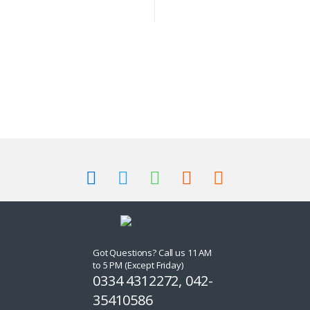
Got Questions? Call us 11 AM
to 5 PM (Except Friday)
0334 4312272, 042-
35410586