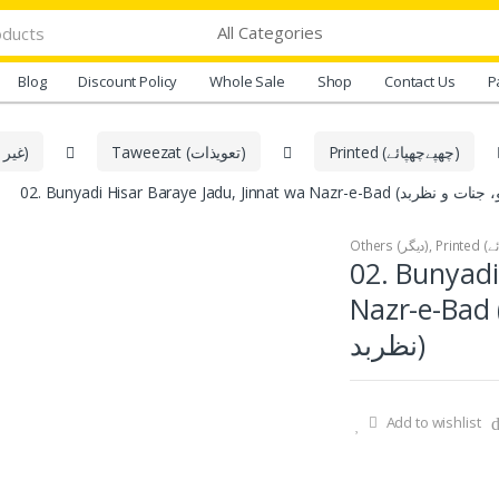
Blog
Discount Policy
Whole Sale
Shop
Contact Us
P
Printed (چھپےچھپائے)
Taweezat (تعویذات)
Ghair Dum Shuda Products (غیر دم شدہ اشیاء)
Others (دیگر)
,
02. Bunyadi
Nazr-e-Bad (یادی حصار برائے جادو، جنات و
نظربد)
Add to wishlist