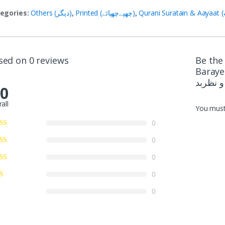
egories:
Others (دیگر)
,
Printed (چھپےچھپائے)
,
sed on 0 reviews
Be the 
Baraye Ja
.0
all
You mus
0
0
0
0
0