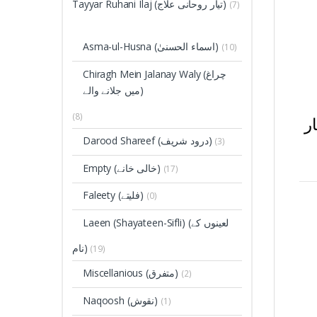
Tayyar Ruhani Ilaj (تیار روحانی علاج)
(7)
Asma-ul-Husna (اسماء الحسنیٰ)
(10)
Chiragh Mein Jalanay Waly (چراغ
میں جلانے والے)
(8)
ر
Darood Shareef (درود شریف)
(3)
Empty (خالی خانے)
(17)
Faleety (فلیتے)
(0)
Laeen (Shayateen-Sifli)
(لعینوں کے
نام)
(19)
Miscellanious (متفرق)
(2)
Naqoosh (نقوش)
(1)