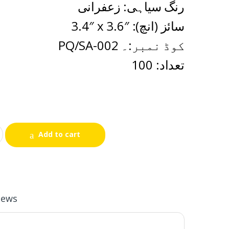
رنگ سیاہی: زعفرانی
3.4″ x 3.6″ :سائز (انچ)
PQ/SA-002 کوڈ نمبر:۔
تعداد: 100
Add to cart
iews