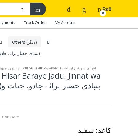
₨
0
0
ayments
Track Order
My Account
Others (دیگر)
02. Bunyadi Hisar Baraye Jadu, Jinnat wa Nazr-e-Bad (بنیادی حصار برائے جادو، جنات و نظربد)
Printed (چھپےچھپائے)
,
Qurani Suratain & Aayaat (قرآنی سورتیں اور آیات)
 Hisar Baraye Jadu, Jinnat wa
بن
Compare
کاغذ: سفید