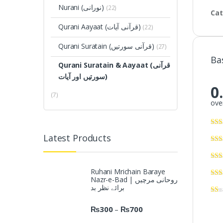
Nurani (نورانی)
(22)
Cat
Qurani Aayaat (قرآنی آیات)
(22)
Qurani Suratain (قرآنی سورتیں)
(27)
Ba
Qurani Suratain & Aayaat (قرآنی
سورتیں اور آیات)
0
(7)
over
Latest Products
Ruhani Mrichain Baraye
Nazr-e-Bad | روحانی مرچیں
برائے نظر بد
₨
300
₨
700
–