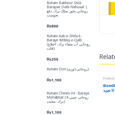
Ruhani Bakhoor Stick
Barayae Dafa Nahusat |
روحانی بخور سٹک برائے دفع
نحوست
₨
800
Ruhani Aab-e-Shifa 6 :
Baraye Ikhtilaj-e-Qalb
(روحانی آب شفاء برائے اختلاجِ
قلب)
Relat
₨
250
Ruhani Dori (روحانی ڈوری)
₨
1,100
(تعویذات)
Bismill
Ruhani Cheeni 04 : Baraye
Mohabbat (روحانی چینی 4:
برائے محبت)
₨
1,100