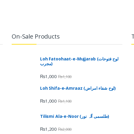
On-Sale Products
Loh Fatoohaat-e-Mujjarab (لوح فتوحات
مجرب)
₨
1,000
₨
1,100
Loh Shifa-e-Amraaz (لوح شفاء امراض)
₨
1,000
₨
1,100
Tilismi Ala-e-Noor (طلسمی آلہ نور)
₨
1,200
₨
2,000