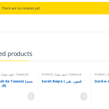
There are no reviews yet.
ed products
Printed (چھپےچھپائے)
,
Taweezat
Printed (چھپےچھپائے)
,
Taweezat
(تعویذات)
(تعویذات)
Surah Baqra (سورۃ بقرۃ)
ah Ka Taweez (بسم
اللہ کا تعویذ)