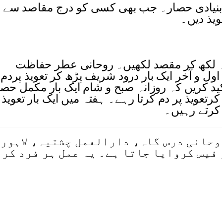
 بنیادی حصار۔ جب بھی کسی کو درج مقاصد سے
ویذ دیں۔
لدہ لکھ کر مقصد لکھیں۔ روحانی عطر حفاظت
کمل حصار ، اول و آخر ایک بار درود شریف پڑھ کر تعویذ پردم
ید کریں کہ روزانہ صبح و شام ایک بار مکمل حصا
، تعویذ پر دم کرتا رہے۔ ہفتہ میں ایک بار تعویذ
 کرتے رہیں۔
وحانی درس گاہ، دارالعمل چشتیہ، لاہور
فیس کروایا جاتا ہے۔ یہ عمل ہر فرد کر