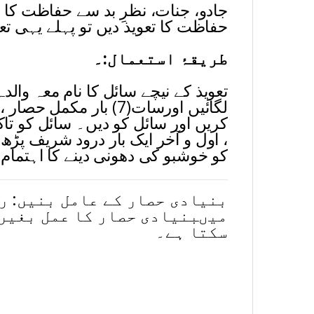
جادو، جنات، نظرِ بد سے حفاظت کا
حفاظت کا تعویذ دیں تو پہلے یہی تع
طریقۂ استعمال:۔
تعویذ کے نیچے سائل کا نام معہ وا
لگائیں اورسات(7) بار م
کریں اور سائل کو دیں۔ سائل کو تاک
اول و آخر ایک بار درود شریف پڑھ کر
کو خوشبو کی دھونی دینے کا اہتمام
بنیادی حصار کے عامل بنیں: ر
میںبنیادی حصار کا عمل بغیر 
سکتا ہے۔