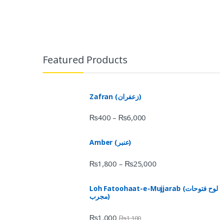
Featured Products
Zafran (زعفران)
₨
400
₨
6,000
–
Amber (عنبر)
₨
1,800
₨
25,000
–
Loh Fatoohaat-e-Mujjarab (لوح فتوحات
مجرب)
₨
1,000
₨
1,100