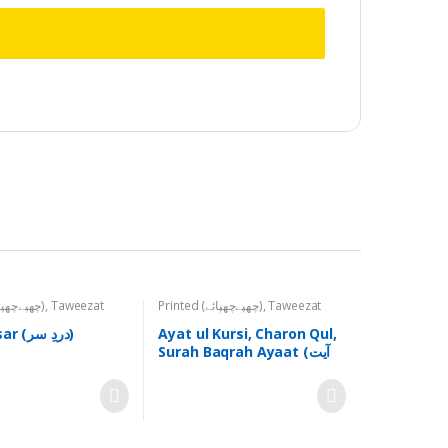
Printed (چھپےچھپائے)
,
Taweezat
Printed (چھپےچھپائے)
,
Taweezat
(تعویذات)
Dard-e-sar (دردِ سر)
Ayat ul Kursi, Charon Qul,
Surah Baqrah Ayaat (آیت
الکرسی، چاروں قل، سورۃ بقرۃ
آیات)