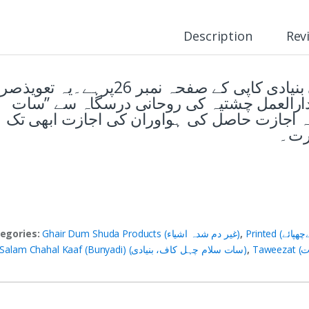
Description
Rev
یہ تعویذ ’’سات سلام چہل کاف‘‘ کی بنیادی کاپی کے صفحہ نمبر 26پرہے۔یہ
ارالعمل چشتیہ کی روحانی درسگاہ سے ’’سات
ہ اجازت حاصل کی ہواوران کی اجازت ابھی تک
ذرت۔
egories:
Ghair Dum Shuda Products (غیر دم شدہ اشیاء)
,
Sat Salam Chahal Kaaf (Bunyadi) (سات سلام چہل کاف، بنیادی)
,