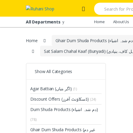
Skip
Skip
Search
to
to
for:
navigation
content
All Departments
Home
About Us
Home
Show All Categories
Agar Battian (اگر بتیاں)
(1)
Discount Offers (ڈسکاؤنٹ آفرز)
(24)
Dum Shuda Products (دم شدہ اشیاء)
(78)
Ghair Dum Shuda Products (غیر دم