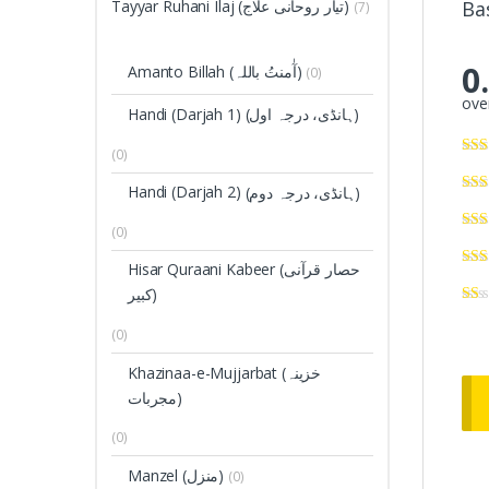
Ba
Tayyar Ruhani Ilaj (تیار روحانی علاج)
(7)
0
Amanto Billah (آٰمنتُ باللہ)
(0)
over
Handi (Darjah 1)
(ہانڈی، درجہ اول)
(0)
Handi (Darjah 2)
(ہانڈی، درجہ دوم)
(0)
Hisar Quraani Kabeer (حصار قرآنی
کبیر)
(0)
Khazinaa-e-Mujjarbat (خزینہ
مجربات)
(0)
Manzel (منزل)
(0)