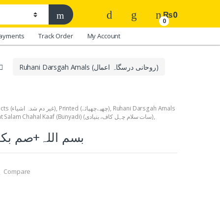
₨
0
0
ayments
Track Order
My Account
Ruhani Darsgah Amals (روحانی درسگاہ اعمال)
Ghair Dum Shuda Products (غیر دم شدہ اشیاء)
,
Printed (چھپےچھپائے)
,
Ruhani Darsgah Amals
Sat Salam Chahal Kaaf (Bunyadi) (سات سلام چہل کاف، بنیادی)
,
بسم اللہ+صم بکم)
Compare