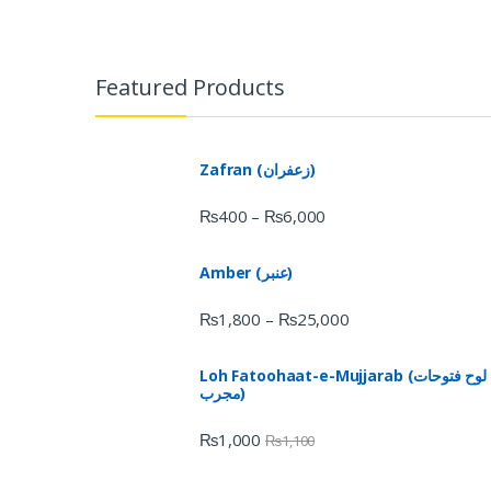
Featured Products
Zafran (زعفران)
₨
400
₨
6,000
–
Amber (عنبر)
₨
1,800
₨
25,000
–
Loh Fatoohaat-e-Mujjarab (لوح فتوحات
مجرب)
₨
1,000
₨
1,100