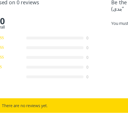
sed on 0 reviews
Be the first 
بندی)”
.0
You mus
all
0
0
0
0
0
There are no reviews yet.