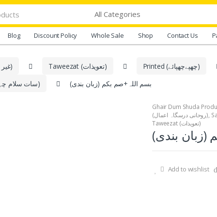
Blog
Discount Policy
Whole Sale
Shop
Contact Us
P
Printed (چھپےچھپائے)
Taweezat (تعویذات)
Ghair Dum Shuda Products (غیر دم شدہ اشیاء)
بسم اللہ+صم بکم (زبان بندی)
Sat Salam Chahal Kaaf (Bunyadi) (سات سلام چہل کاف، بنیادی)
(روحانی درسگاہ اعمال)
,
Taweezat (تعویذات)
 (زبان بندی
Add to wishlist