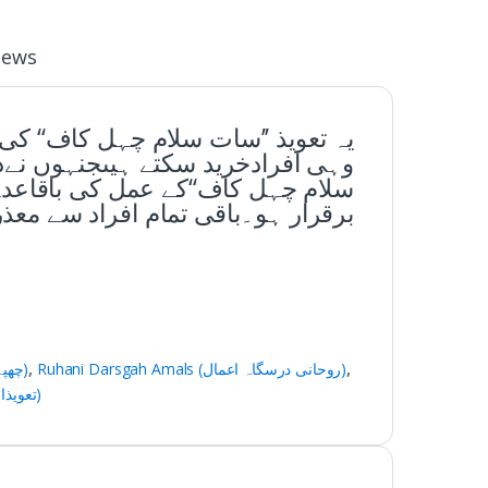
iews
وہی افرادخرید سکتے ہیںجنہوں نےد
سلام چہل کاف‘‘کے عمل کی باقاعد
برقرار ہو۔باقی تمام افراد سے مع
Printed (چھپےچھپائے)
,
Ruhani Darsgah Amals (روحانی درسگاہ اعمال)
,
Taweezat (تعویذات)