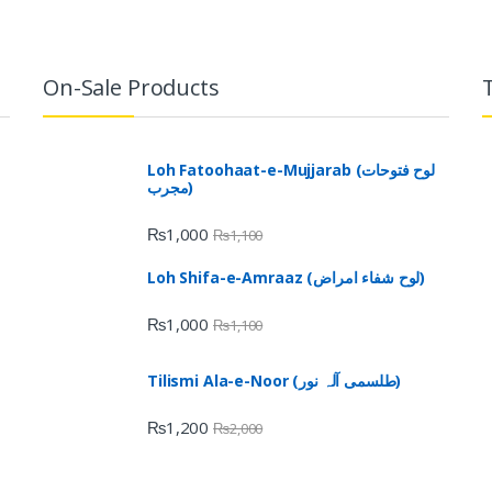
On-Sale Products
Loh Fatoohaat-e-Mujjarab (لوح فتوحات
مجرب)
₨
1,000
₨
1,100
Loh Shifa-e-Amraaz (لوح شفاء امراض)
₨
1,000
₨
1,100
Tilismi Ala-e-Noor (طلسمی آلہ نور)
₨
1,200
₨
2,000