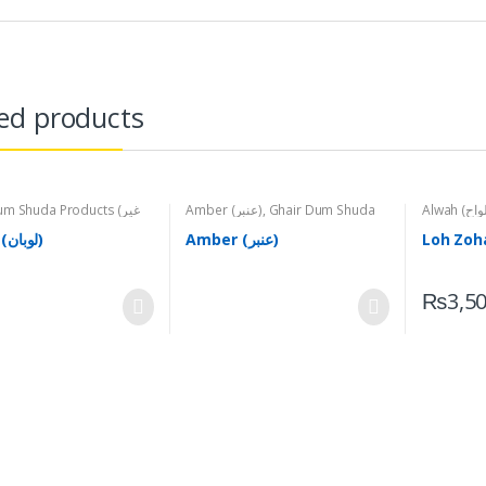
ed products
m Shuda Products (غیر
Amber (عنبر)
,
Ghair Dum Shuda
دم شدہ اشیاء)
,
Miscellanious
Products (غیر دم شدہ اشیاء)
Amber (عنبر)
Loban (لوبان)
₨
3,5