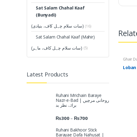
Sat Salam Chahal Kaaf
(Bunyadi)
(سات سلام چہل کاف، بنیادی)
(16)
Relat
Sat Salam Chahal Kaaf (Mahir)
(سات سلام چہل کاف، ماہر)
(5)
Ghair Du
(متفرق)
Latest Products
Ruhani Mrichain Baraye
Nazr-e-Bad | روحانی مرچیں
برائے نظر بد
₨
300
₨
700
–
Ruhani Bakhoor Stick
Barayae Dafa Nahusat |