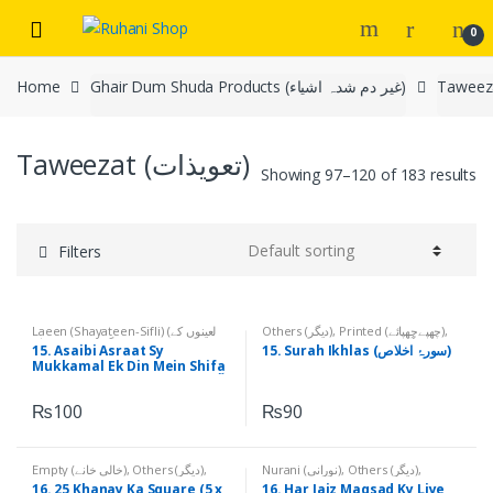
Skip
Skip
0
to
to
navigation
content
Home
Ghair Dum Shuda Products (غیر دم شدہ اشیاء)
Taweezat (تعویذات)
Showing 97–120 of 183 results
Filters
Laeen (Shayateen-Sifli) (لعینوں کے
Others (دیگر)
,
Printed (چھپےچھپائے)
,
نام)
,
Others (دیگر)
,
Printed
Qurani Suratain (قرآنی سورتیں)
15. Asaibi Asraat Sy
15. Surah Ikhlas (سورۂ اخلاص)
(چھپےچھپائے)
Mukkamal Ek Din Mein Shifa
(آسیبی اثرات سے مکمل ایک دن میں
شفاء)
₨
100
₨
90
Empty (خالی خانے)
,
Others (دیگر)
,
Nurani (نورانی)
,
Others (دیگر)
,
Printed (چھپےچھپائے)
Printed (چھپےچھپائے)
16. 25 Khanay Ka Square (5 x
16. Har Jaiz Maqsad Ky Liye