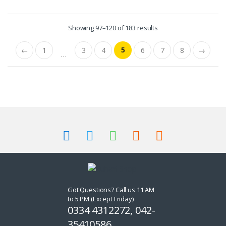
Showing 97–120 of 183 results
5
←
1
3
4
6
7
8
→
…
Got Questions? Call us 11 AM
to 5 PM (Except Friday)
0334 4312272, 042-
35410586