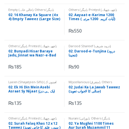
Empty (خالی خانے)
,
Others (دیگر)
,
Others (دیگر)
,
Printed (چھپےچھپائے)
,
Qurani Aayaat (قرآنی آیات)
Printed (چھپےچھپائے)
02. 16 Khanay Ka Square (4 x
02. Aayaat-e-Karima 1200
4) Empty Taweez (Large Size)
Times (آیات کریمہ 1200 مرتبہ)
(۔16 خانے کا مربع 4*4، خالی تعویذ،
بڑا سائز)
₨
550
Others (دیگر)
,
Printed (چھپےچھپائے)
,
Darood Shareef (درود شریف)
,
Qurani Suratain & Aayaat (قرآنی
Others (دیگر)
,
Printed (چھپےچھپائے)
02. Bunyadi Hisar Baraye
02. Darood-e-Tunjina (درود
سورتیں اور آیات)
Jadu, Jinnat wa Nazr-e-Bad
تنجینا)
(بنیادی حصار برائے جادو، جنات و
نظربد)
₨
185
₨
90
Laeen (Shayateen-Sifli) (لعینوں کے
Miscellanious (متفرق)
,
Others
نام)
,
Others (دیگر)
,
Printed
(دیگر)
,
Printed (چھپےچھپائے)
02. Ek Hi Din Mein Asebi
02. Judai Ka La Jawab Taweez
(چھپےچھپائے)
(جدائی کا لاجواب تعویذ)
Asraat Sy Nijaat (ایک ہی دن
میں آسیبی اثرات سے نجات)
₨
135
₨
135
Others (دیگر)
,
Printed (چھپےچھپائے)
,
Nurani (نورانی)
,
Others (دیگر)
,
Printed (چھپےچھپائے)
Qurani Suratain (قرآنی سورتیں)
02. Surah Falaq Khas 12 x 12
02. Ya Mughni 1100 Times
Taweez (سورۃ فلق کا خاص تعویذ )
Aur Surah Muzammil 11