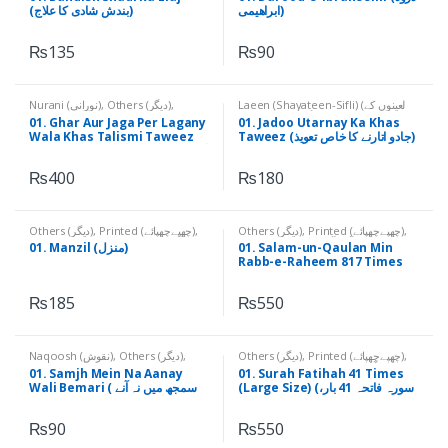
ابراھیمی)
(بندش شادی کا علاج)
₨
135
₨
90
Nurani (نورانی)
,
Others (دیگر)
,
Laeen (Shayateen-Sifli) (لعینوں کے
Printed (چھپےچھپائے)
نام)
,
Others (دیگر)
,
Printed
01. Ghar Aur Jaga Per Lagany
01. Jadoo Utarnay Ka Khas
(چھپےچھپائے)
Wala Khas Talismi Taweez
Taweez (جادو اتارنے کا خاص تعویذ)
(گھر اور جگہ پر لگانے کا کئی فوائد پر
مشتمل خاص طلسمی تعویذ )
₨
400
₨
180
Others (دیگر)
,
Printed (چھپےچھپائے)
,
Others (دیگر)
,
Printed (چھپےچھپائے)
,
Qurani Aayaat (قرآنی آیات)
Qurani Suratain & Aayaat (قرآنی
01. Manzil (منزل)
01. Salam-un-Qaulan Min
سورتیں اور آیات)
Rabb-e-Raheem 817 Times
(سلم قولامن رب رحیم 817 مرتبہ)
₨
185
₨
550
Naqoosh (نقوش)
,
Others (دیگر)
,
Others (دیگر)
,
Printed (چھپےچھپائے)
,
Qurani Suratain (قرآنی سورتیں)
Printed (چھپےچھپائے)
01. Samjh Mein Na Aanay
01. Surah Fatihah 41 Times
(Large Size) (سورہ فاتحہ 41 بار،
Wali Bemari ( سمجھ میں نہ آنے
بڑا سائز)
والی بیماری)
₨
90
₨
550