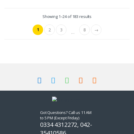
Showing 1–24 of 183 results
1
2
3
8
→
…
Got Questions? Call us 11 AM
to 5 PM (Except Friday)
0334 4312272, 042-
35410586