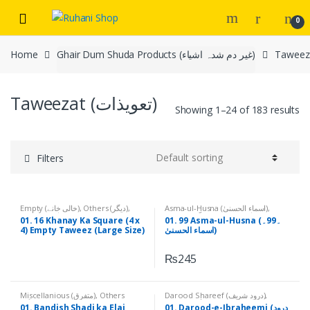
Skip
Skip
0
to
to
navigation
content
Home
Ghair Dum Shuda Products (غیر دم شدہ اشیاء)
Taweezat (تعویذات)
Showing 1–24 of 183 results
Filters
Empty (خالی خانے)
,
Others (دیگر)
,
Asma-ul-Husna (اسماء الحسنیٰ)
,
Printed (چھپےچھپائے)
Others (دیگر)
,
Printed (چھپےچھپائے)
01. 16 Khanay Ka Square (4 x
01. 99 Asma-ul-Husna (۔99۔
4) Empty Taweez (Large Size)
اسماء الحسنیٰ)
(۔16 خانے کا مربع 4*4، خالی تعویذ،
بڑا سائز)
₨
245
Miscellanious (متفرق)
,
Others
Darood Shareef (درود شریف)
,
(دیگر)
,
Printed (چھپےچھپائے)
Others (دیگر)
,
Printed (چھپےچھپائے)
01. Bandish Shadi ka Elaj
01. Darood-e-Ibraheemi (درود