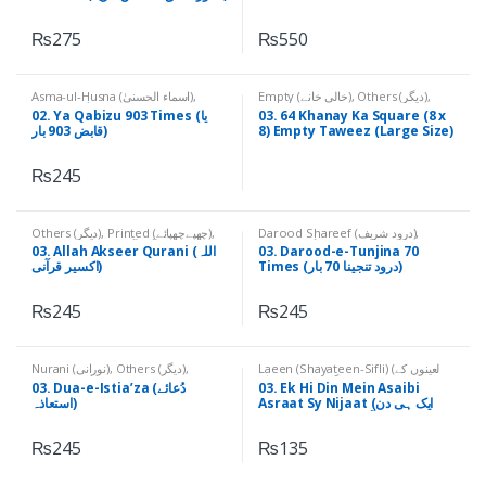
Times (یامغنی1100بار اور سورہ
مزمل 11بار کا خاص تعویذ برائے
₨
275
₨
550
فراخی رزق)
Asma-ul-Husna (اسماء الحسنیٰ)
,
Empty (خالی خانے)
,
Others (دیگر)
,
Others (دیگر)
,
Printed (چھپےچھپائے)
Printed (چھپےچھپائے)
02. Ya Qabizu 903 Times (یا
03. 64 Khanay Ka Square (8 x
قابض 903 بار)
8) Empty Taweez (Large Size)
(۔64 خانے کا مربع 8*8، خالی تعویذ،
بڑا سائز)
₨
245
Others (دیگر)
,
Printed (چھپےچھپائے)
,
Darood Shareef (درود شریف)
,
Qurani Aayaat (قرآنی آیات)
Others (دیگر)
,
Printed (چھپےچھپائے)
03. Allah Akseer Qurani (اللہ
03. Darood-e-Tunjina 70
Times (درود تنجینا 70 بار)
اکسیر قرآنی)
₨
245
₨
245
Nurani (نورانی)
,
Others (دیگر)
,
Laeen (Shayateen-Sifli) (لعینوں کے
Printed (چھپےچھپائے)
نام)
,
Others (دیگر)
,
Printed
03. Dua-e-Istia’za (دُعائے
03. Ek Hi Din Mein Asaibi
(چھپےچھپائے)
Asraat Sy Nijaat (ایک ہی دن
استعاذہ)
میں آسیبی اثرات سے نجات)
₨
245
₨
135