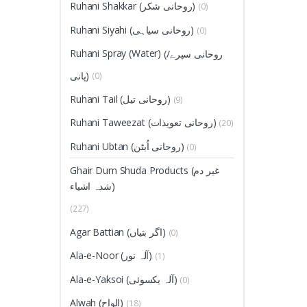
Ruhani Shakkar (روحانی شکر)
(0)
Ruhani Siyahi (روحانی سیاہی)
(0)
Ruhani Spray (Water)
(روحانی سپرے/
پانی)
(0)
Ruhani Tail (روحانی تیل)
(9)
Ruhani Taweezat (روحانی تعویذات)
(20)
Ruhani Ubtan (روحانی اُبٹن)
(0)
Ghair Dum Shuda Products (غیر دم
شدہ اشیاء)
(227)
Agar Battian (اگر بتیاں)
(0)
Ala-e-Noor (آلہ نور)
(1)
Ala-e-Yaksoi (آلہ یکسوئی)
(0)
Alwah (الواح)
(18)