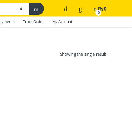
₨
0
0
ayments
Track Order
My Account
Showing the single result