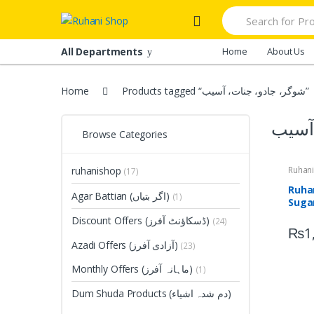
Skip
Skip
Search
to
to
for:
navigation
content
All Departments
Home
About Us
Home
Products tagged “شوگر، جادو، جنات، آسیب”
 آسیب
Browse Categories
ruhanishop
(17)
Ruha
Agar Battian (اگر بتیاں)
(1)
Sugar (شہد برائے
وگر
Discount Offers (ڈسکاؤنٹ آفرز)
(24)
₨
1
Azadi Offers (آزادی آفرز)
(23)
Monthly Offers (ماہانہ آفرز)
(1)
Dum Shuda Products (دم شدہ اشیاء)