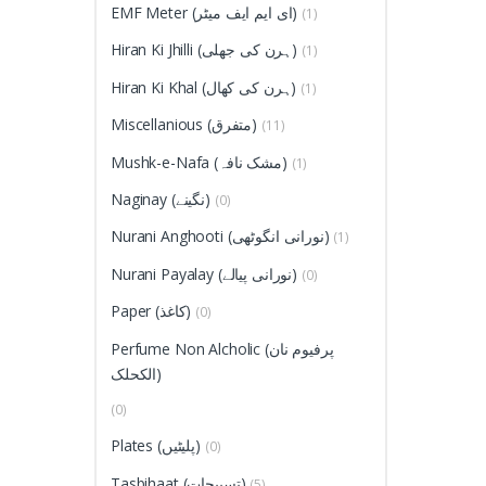
EMF Meter (ای ایم ایف میٹر)
(1)
Hiran Ki Jhilli (ہرن کی جھلی)
(1)
Hiran Ki Khal (ہرن کی کھال)
(1)
Miscellanious (متفرق)
(11)
Mushk-e-Nafa (مشک نافہ)
(1)
Naginay (نگینے)
(0)
Nurani Anghooti (نورانی انگوٹھی)
(1)
Nurani Payalay (نورانی پیالے)
(0)
Paper (کاغذ)
(0)
Perfume Non Alcholic (پرفیوم نان
الکحلک)
(0)
Plates (پلیٹیں)
(0)
Tasbihaat (تسبیحات)
(5)