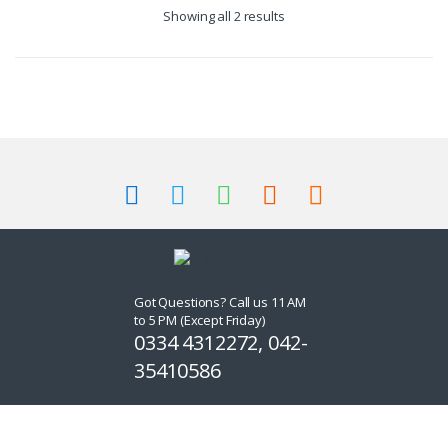
Showing all 2 results
Got Questions? Call us 11 AM
to 5 PM (Except Friday)
0334 4312272, 042-
35410586