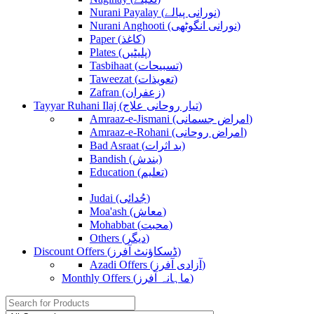
Nurani Payalay (نورانی پیالے)
Nurani Anghooti (نورانی انگوٹھی)
Paper (کاغذ)
Plates (پلیٹیں)
Tasbihaat (تسبیحات)
Taweezat (تعویذات)
Zafran (زعفران)
Tayyar Ruhani Ilaj (تیار روحانی علاج)
Amraaz-e-Jismani (امراض جسمانی)
Amraaz-e-Rohani (امراض روحانی)
Bad Asraat (بد اثرات)
Bandish (بندش)
Education (تعلیم)
Judai (جُدائی)
Moa'ash (معاش)
Mohabbat (محبت)
Others (دیگر)
Discount Offers (ڈسکاؤنٹ آفرز)
Azadi Offers (آزادی آفرز)
Monthly Offers (ماہانہ آفرز)
Search
for: