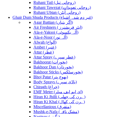
Ruhani Tail (روحانی تیل)
Ruhani Tawezat (روحانی تعویذات)
Ruhani Ubtan (روحانی اُبٹن)
Ghair Dum Shuda Products (غیر دم شدہ اشیاء)
Agar Battian (اگر بتیاں)
Air Freshners ( ایئر فریشنرز)
Ala-e-Yaksoi (آلہ یکسوئی)
Ala-e-Noor (آلہ نور)
Alwah (الواح)
Amber (عنبر)
Attar (عطر)
Attar Spray (عطر سپرے)
Bakhoorat (بخورات)
Bakhoor Dan (بخوردان)
Bakhoor Sticks (بخورسٹکس)
Bhoj Patar (بھوج پتر)
Body Sprays (باڈی سپرے)
Chiragh (چراغ)
EMF Meter (ای ایم ایف میٹر)
Hiran Ki Jhilli (ہرن کی جھلی)
Hiran Ki Khal (ہرن کی کھال)
Miscellanious (متفرق)
Mushk-e-Nafa (مشک نافہ)
Naginay (نگینے)