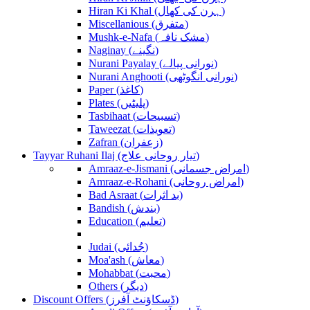
Hiran Ki Khal (ہرن کی کھال)
Miscellanious (متفرق)
Mushk-e-Nafa (مشک نافہ)
Naginay (نگینے)
Nurani Payalay (نورانی پیالے)
Nurani Anghooti (نورانی انگوٹھی)
Paper (کاغذ)
Plates (پلیٹیں)
Tasbihaat (تسبیحات)
Taweezat (تعویذات)
Zafran (زعفران)
Tayyar Ruhani Ilaj (تیار روحانی علاج)
Amraaz-e-Jismani (امراض جسمانی)
Amraaz-e-Rohani (امراض روحانی)
Bad Asraat (بد اثرات)
Bandish (بندش)
Education (تعلیم)
Judai (جُدائی)
Moa'ash (معاش)
Mohabbat (محبت)
Others (دیگر)
Discount Offers (ڈسکاؤنٹ آفرز)