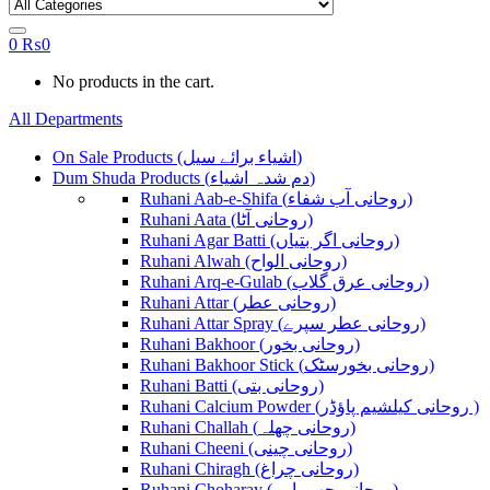
0
₨
0
No products in the cart.
All Departments
On Sale Products (اشیاء برائے سیل)
Dum Shuda Products (دم شدہ اشیاء)
Ruhani Aab-e-Shifa (روحانی آب شفاء)
Ruhani Aata (روحانی آٹا)
Ruhani Agar Batti (روحانی اگر بتیاں)
Ruhani Alwah (روحانی الواح)
Ruhani Arq-e-Gulab (روحانی عرق گلاب)
Ruhani Attar (روحانی عطر)
Ruhani Attar Spray (روحانی عطر سپرے)
Ruhani Bakhoor (روحانی بخور)
Ruhani Bakhoor Stick (روحانی بخورسٹک)
Ruhani Batti (روحانی بتی)
Ruhani Calcium Powder (روحانی کیلشیم پاؤڈر )
Ruhani Challah (روحانی چھلہ)
Ruhani Cheeni (روحانی چینی)
Ruhani Chiragh (روحانی چراغ)
Ruhani Choharay (روحانی چھوہارے)