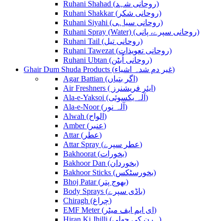
Ruhani Shahad (روحانی شہد)
Ruhani Shakkar (روحانی شکر)
Ruhani Siyahi (روحانی سیاہی)
Ruhani Spray (Water) (روحانی سپرے، پانی)
Ruhani Tail (روحانی تیل)
Ruhani Tawezat (روحانی تعویذات)
Ruhani Ubtan (روحانی اُبٹن)
Ghair Dum Shuda Products (غیر دم شدہ اشیاء)
Agar Battian (اگر بتیاں)
Air Freshners ( ایئر فریشنرز)
Ala-e-Yaksoi (آلہ یکسوئی)
Ala-e-Noor (آلہ نور)
Alwah (الواح)
Amber (عنبر)
Attar (عطر)
Attar Spray (عطر سپرے)
Bakhoorat (بخورات)
Bakhoor Dan (بخوردان)
Bakhoor Sticks (بخورسٹکس)
Bhoj Patar (بھوج پتر)
Body Sprays (باڈی سپرے)
Chiragh (چراغ)
EMF Meter (ای ایم ایف میٹر)
Hiran Ki Jhilli (ہرن کی جھلی)