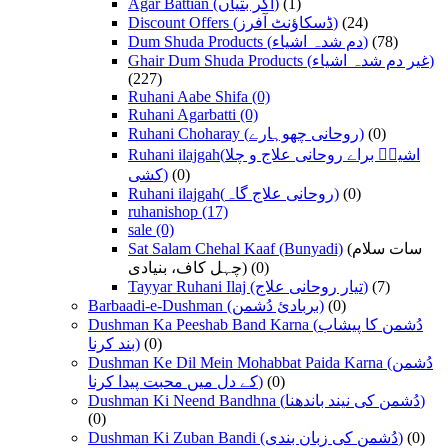
Agar Battian (اگر بتیاں)
(1)
Discount Offers (ڈسکاؤنٹ آفرز)
(24)
Dum Shuda Products (دم شدہ اشیاء)
(78)
Ghair Dum Shuda Products (غیر دم شدہ اشیاء)
(227)
Ruhani Aabe Shifa
(0)
Ruhani Agarbatti
(0)
Ruhani Choharay (روحانی چھوہارے)
(0)
Ruhani ilajgah(اشیاؑ براے روحانی علاج و چلا
کشی)
(0)
Ruhani ilajgah(روحانی علاج گاہ)
(0)
ruhanishop
(17)
sale
(0)
Sat Salam Chehal Kaaf (Bunyadi)
(سات سلام
چہل کاف، بنیادی)
(0)
Tayyar Ruhani Ilaj (تیار روحانی علاج)
(7)
Barbaadi-e-Dushman (بربادیٔ دُشمن)
(0)
Dushman Ka Peeshab Band Karna (دُشمن کا پیشاب
بند کرنا)
(0)
Dushman Ke Dil Mein Mohabbat Paida Karna (دُشمن
کے دل میں محبت پیدا کرنا)
(0)
Dushman Ki Neend Bandhna (دُشمن کی نیند باندھنا)
(0)
Dushman Ki Zuban Bandi (دُشمن کی زبان بندی)
(0)