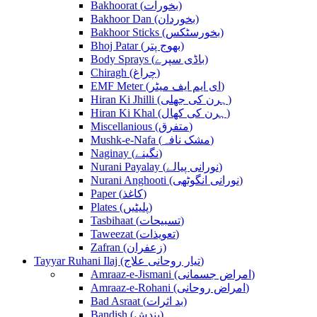
Bakhoorat (بخورات)
Bakhoor Dan (بخوردان)
Bakhoor Sticks (بخورسٹکس)
Bhoj Patar (بھوج پتر)
Body Sprays (باڈی سپرے)
Chiragh (چراغ)
EMF Meter (ای ایم ایف میٹر)
Hiran Ki Jhilli (ہرن کی جھلی)
Hiran Ki Khal (ہرن کی کھال)
Miscellanious (متفرق)
Mushk-e-Nafa (مشک نافہ)
Naginay (نگینے)
Nurani Payalay (نورانی پیالے)
Nurani Anghooti (نورانی انگوٹھی)
Paper (کاغذ)
Plates (پلیٹیں)
Tasbihaat (تسبیحات)
Taweezat (تعویذات)
Zafran (زعفران)
Tayyar Ruhani Ilaj (تیار روحانی علاج)
Amraaz-e-Jismani (امراض جسمانی)
Amraaz-e-Rohani (امراض روحانی)
Bad Asraat (بد اثرات)
Bandish (بندش)