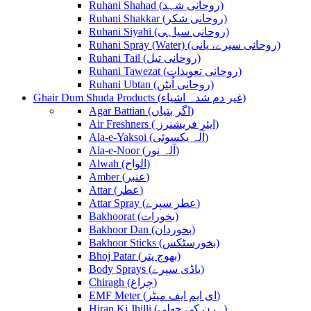
Ruhani Shahad (روحانی شہد)
Ruhani Shakkar (روحانی شکر)
Ruhani Siyahi (روحانی سیاہی)
Ruhani Spray (Water) (روحانی سپرے، پانی)
Ruhani Tail (روحانی تیل)
Ruhani Tawezat (روحانی تعویذات)
Ruhani Ubtan (روحانی اُبٹن)
Ghair Dum Shuda Products (غیر دم شدہ اشیاء)
Agar Battian (اگر بتیاں)
Air Freshners ( ایئر فریشنرز)
Ala-e-Yaksoi (آلہ یکسوئی)
Ala-e-Noor (آلہ نور)
Alwah (الواح)
Amber (عنبر)
Attar (عطر)
Attar Spray (عطر سپرے)
Bakhoorat (بخورات)
Bakhoor Dan (بخوردان)
Bakhoor Sticks (بخورسٹکس)
Bhoj Patar (بھوج پتر)
Body Sprays (باڈی سپرے)
Chiragh (چراغ)
EMF Meter (ای ایم ایف میٹر)
Hiran Ki Jhilli (ہرن کی جھلی)