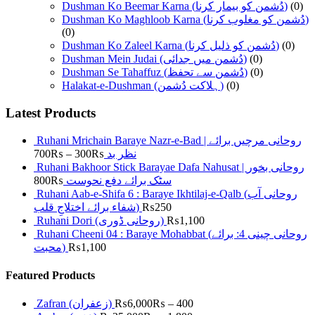
Dushman Ko Beemar Karna (دُشمن کو بیمار کرنا)
(0)
Dushman Ko Maghloob Karna (دُشمن کو مغلوب کرنا)
(0)
Dushman Ko Zaleel Karna (دُشمن کو ذلیل کرنا)
(0)
Dushman Mein Judai (دُشمن میں جدائی)
(0)
Dushman Se Tahaffuz (دُشمن سے تحفظ)
(0)
Halakat-e-Dushman (ہلاکت دُشمن)
(0)
Latest Products
Ruhani Mrichain Baraye Nazr-e-Bad | روحانی مرچیں برائے
700
₨
–
300
₨
نظر بد
Ruhani Bakhoor Stick Barayae Dafa Nahusat | روحانی بخور
800
₨
سٹک برائے دفع نحوست
Ruhani Aab-e-Shifa 6 : Baraye Ikhtilaj-e-Qalb (روحانی آب
شفاء برائے اختلاجِ قلب)
₨
250
Ruhani Dori (روحانی ڈوری)
₨
1,100
Ruhani Cheeni 04 : Baraye Mohabbat (روحانی چینی 4: برائے
محبت)
₨
1,100
Featured Products
Zafran (زعفران)
₨
6,000
₨
–
400