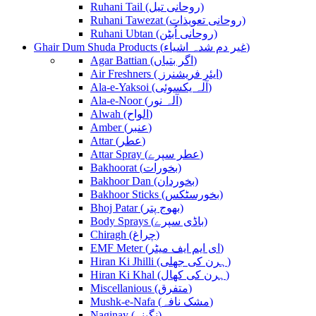
Ruhani Tail (روحانی تیل)
Ruhani Tawezat (روحانی تعویذات)
Ruhani Ubtan (روحانی اُبٹن)
Ghair Dum Shuda Products (غیر دم شدہ اشیاء)
Agar Battian (اگر بتیاں)
Air Freshners ( ایئر فریشنرز)
Ala-e-Yaksoi (آلہ یکسوئی)
Ala-e-Noor (آلہ نور)
Alwah (الواح)
Amber (عنبر)
Attar (عطر)
Attar Spray (عطر سپرے)
Bakhoorat (بخورات)
Bakhoor Dan (بخوردان)
Bakhoor Sticks (بخورسٹکس)
Bhoj Patar (بھوج پتر)
Body Sprays (باڈی سپرے)
Chiragh (چراغ)
EMF Meter (ای ایم ایف میٹر)
Hiran Ki Jhilli (ہرن کی جھلی)
Hiran Ki Khal (ہرن کی کھال)
Miscellanious (متفرق)
Mushk-e-Nafa (مشک نافہ)
Naginay (نگینے)