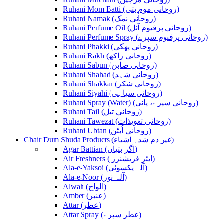
Ruhani Mom Batti (روحانی موم بتی)
Ruhani Namak (روحانی نمک)
Ruhani Perfume Oil (روحانی پرفیوم آئل)
Ruhani Perfume Spray (روحانی پرفیوم سپرے)
Ruhani Phakki (روحانی پھکی)
Ruhani Rakh (روحانی راکھ)
Ruhani Sabun (روحانی صابن)
Ruhani Shahad (روحانی شہد)
Ruhani Shakkar (روحانی شکر)
Ruhani Siyahi (روحانی سیاہی)
Ruhani Spray (Water) (روحانی سپرے، پانی)
Ruhani Tail (روحانی تیل)
Ruhani Tawezat (روحانی تعویذات)
Ruhani Ubtan (روحانی اُبٹن)
Ghair Dum Shuda Products (غیر دم شدہ اشیاء)
Agar Battian (اگر بتیاں)
Air Freshners ( ایئر فریشنرز)
Ala-e-Yaksoi (آلہ یکسوئی)
Ala-e-Noor (آلہ نور)
Alwah (الواح)
Amber (عنبر)
Attar (عطر)
Attar Spray (عطر سپرے)