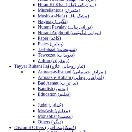
Hiran Ki Khal (ہرن کی کھال)
Miscellanious (متفرق)
Mushk-e-Nafa (مشک نافہ)
Naginay (نگینے)
Nurani Payalay (نورانی پیالے)
Nurani Anghooti (نورانی انگوٹھی)
Paper (کاغذ)
Plates (پلیٹیں)
Tasbihaat (تسبیحات)
Taweezat (تعویذات)
Zafran (زعفران)
Tayyar Ruhani Ilaj (تیار روحانی علاج)
Amraaz-e-Jismani (امراض جسمانی)
Amraaz-e-Rohani (امراض روحانی)
Bad Asraat (بد اثرات)
Bandish (بندش)
Education (تعلیم)
Judai (جُدائی)
Moa'ash (معاش)
Mohabbat (محبت)
Others (دیگر)
Discount Offers (ڈسکاؤنٹ آفرز)