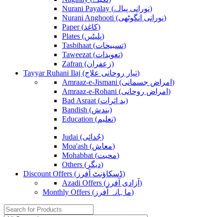
Nurani Payalay (نورانی پیالے)
Nurani Anghooti (نورانی انگوٹھی)
Paper (کاغذ)
Plates (پلیٹیں)
Tasbihaat (تسبیحات)
Taweezat (تعویذات)
Zafran (زعفران)
Tayyar Ruhani Ilaj (تیار روحانی علاج)
Amraaz-e-Jismani (امراض جسمانی)
Amraaz-e-Rohani (امراض روحانی)
Bad Asraat (بد اثرات)
Bandish (بندش)
Education (تعلیم)
Judai (جُدائی)
Moa'ash (معاش)
Mohabbat (محبت)
Others (دیگر)
Discount Offers (ڈسکاؤنٹ آفرز)
Azadi Offers (آزادی آفرز)
Monthly Offers (ماہانہ آفرز)
Search
for: