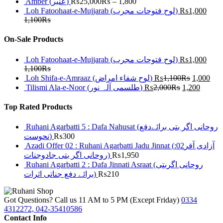
Amber (عنبر)
₨
25,000
₨
–
1,800
Loh Fatoohaat-e-Mujjarab (لوح فتوحات مجرب)
₨
1,000
1,100
₨
On-Sale Products
Loh Fatoohaat-e-Mujjarab (لوح فتوحات مجرب)
₨
1,000
1,100
₨
Loh Shifa-e-Amraaz (لوح شفاء امراض)
₨
1,100
₨
1,000
Tilismi Ala-e-Noor (طلسمی آلہ نور)
₨
2,000
₨
1,200
Top Rated Products
Ruhani Agarbatti 5 : Dafa Nahusat (روحانی اگر بتی برائےدفع
نحوست)
₨
300
Azadi Offer 02 : Ruhani Agarbatti Jadu Jinnat (آزادی آفر02:
روحانی اگر بتی جادوجنات)
₨
1,950
Ruhani Agarbatti 2 : Dafa Jinnati Asraat (روحانی اگربتی
برائے دفع جناتی اثرات)
₨
210
Got Questions? Call us 11 AM to 5 PM (Except Friday)
0334
4312272, 042-35410586
Contact Info