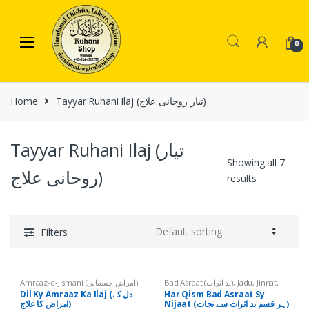
Skip
Skip
to
to
navigation
content
0
Home
Tayyar Ruhani Ilaj (تیار روحانی علاج)
Tayyar Ruhani Ilaj (تیار
Showing all 7
روحانی علاج)
results
Filters
Amraaz-e-Jismani (امراض جسمانی)
,
Bad Asraat (بد اثرات)
,
Jadu, Jinnat,
Dil Ky Amraaz (دل کے امراض)
,
Shayateen, Nazr-e-Bad (جادو، جنات،
Dil Ky Amraaz Ka Ilaj (دل کے
Har Qism Bad Asraat Sy
Tayyar Ruhani Ilaj (تیار روحانی علاج)
شیاطین، نظر بد)
,
Tayyar Ruhani Ilaj
Nijaat (ہر قسم بد اثرات سے نجات)
امراض کا علاج)
(تیار روحانی علاج)