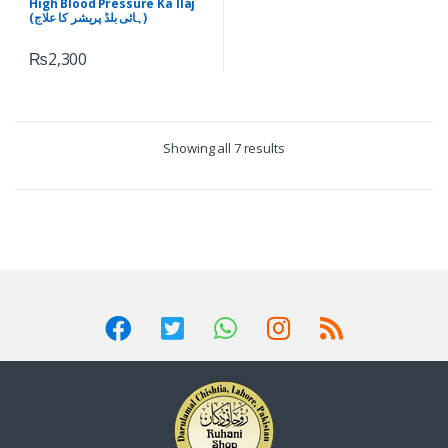
High Blood Pressure Ka Ilaj
پریشر)
,
Tayyar Ruhani Ilaj (تیار روحانی
(ہائی بلڈ پریشر کا علاج)
علاج)
₨
2,300
Showing all 7 results