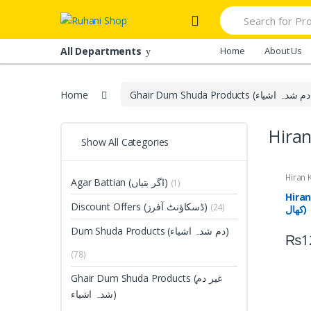
Skip
Skip
Search
to
to
for:
navigation
content
All Departments
Home
About Us
Home
Show All Categories
Agar Battian (اگر بتیاں)
(1)
Hiran K
Discount Offers (ڈسکاؤنٹ آفرز)
(24)
کھال)
Dum Shuda Products (دم شدہ اشیاء)
₨
1
(78)
Ghair Dum Shuda Products (غیر دم
شدہ اشیاء)