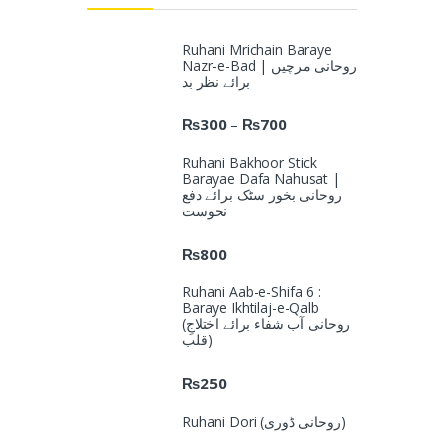
Ruhani Mrichain Baraye
Nazr-e-Bad | روحانی مرچیں
برائے نظر بد
₨
300
₨
700
–
Ruhani Bakhoor Stick
Barayae Dafa Nahusat |
روحانی بخور سٹک برائے دفع
نحوست
₨
800
Ruhani Aab-e-Shifa 6 :
Baraye Ikhtilaj-e-Qalb
(روحانی آب شفاء برائے اختلاجِ
قلب)
₨
250
Ruhani Dori (روحانی ڈوری)