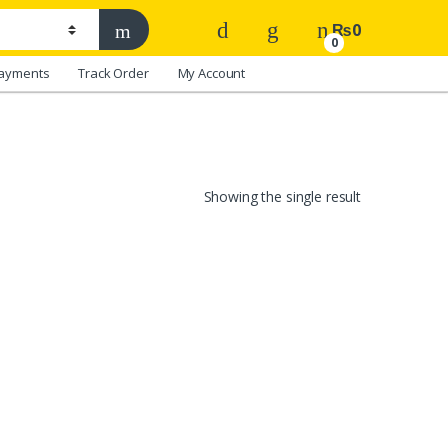
₨
0
0
ayments
Track Order
My Account
Showing the single result