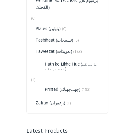
Perfume Non Alcholic (پرفیوم نان
الکحلک)
(0)
Plates (پلیٹیں)
(0)
Tasbihaat (تسبیحات)
(5)
Taweezat (تعویذات)
(183)
Hath ke Likhe Hue (ہاتھ کے
لکھے ہوئے)
(1)
Printed (چھپےچھپائے)
(182)
Zafran (زعفران)
(1)
Latest Products