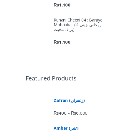
₨
1,100
Ruhani Cheeni 04 : Baraye
Mohabbat (روحانی چینی 4:
برائے محبت)
₨
1,100
Featured Products
Zafran (زعفران)
₨
400
₨
6,000
–
Amber (عنبر)