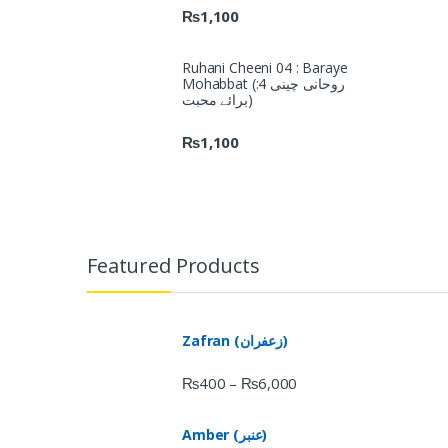
₨
1,100
Ruhani Cheeni 04 : Baraye
Mohabbat (روحانی چینی 4:
برائے محبت)
₨
1,100
Featured Products
Zafran (زعفران)
₨
400
₨
6,000
–
Amber (عنبر)