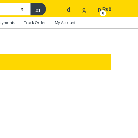
₨
0
0
ayments
Track Order
My Account