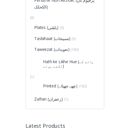
Perfume Non Alcholic (پرفیوم نان
الکحلک)
(0)
Plates (پلیٹیں)
(0)
Tasbihaat (تسبیحات)
(5)
Taweezat (تعویذات)
(183)
Hath ke Likhe Hue (ہاتھ کے
لکھے ہوئے)
(1)
Printed (چھپےچھپائے)
(182)
Zafran (زعفران)
(1)
Latest Products