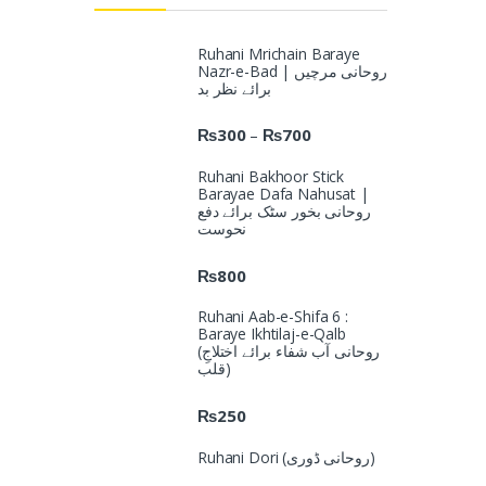
Ruhani Mrichain Baraye
Nazr-e-Bad | روحانی مرچیں
برائے نظر بد
₨
300
₨
700
–
Ruhani Bakhoor Stick
Barayae Dafa Nahusat |
روحانی بخور سٹک برائے دفع
نحوست
₨
800
Ruhani Aab-e-Shifa 6 :
Baraye Ikhtilaj-e-Qalb
(روحانی آب شفاء برائے اختلاجِ
قلب)
₨
250
Ruhani Dori (روحانی ڈوری)