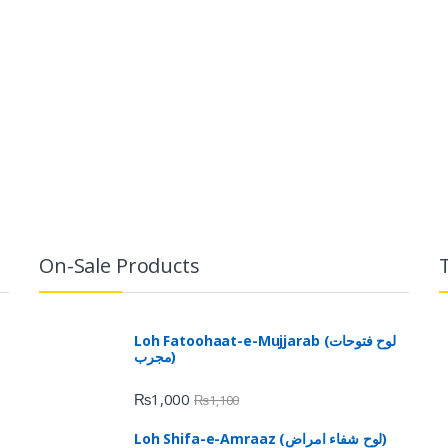
On-Sale Products
Loh Fatoohaat-e-Mujjarab (لوح فتوحات
مجرب)
₨
1,000
₨
1,100
Loh Shifa-e-Amraaz (لوح شفاء امراض)