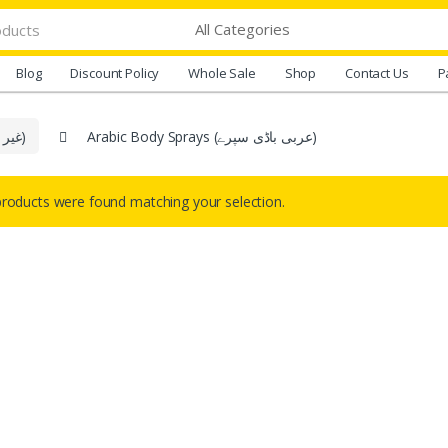
Blog
Discount Policy
Whole Sale
Shop
Contact Us
P
Arabic Body Sprays (عربی باڈی سپرے)
Ghair Dum Shuda Products (غیر دم شدہ اشیاء)
roducts were found matching your selection.