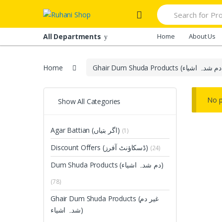
Skip
Skip
Search
to
to
for:
navigation
content
All Departments
Home
About Us
Home
No p
Show All Categories
Agar Battian (اگر بتیاں)
(1)
Discount Offers (ڈسکاؤنٹ آفرز)
(24)
Dum Shuda Products (دم شدہ اشیاء)
(78)
Ghair Dum Shuda Products (غیر دم
شدہ اشیاء)