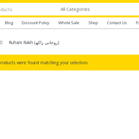
Blog
Discount Policy
Whole Sale
Shop
Contact Us
P
Ruhani Rakh (روحانی راکھ)
roducts were found matching your selection.