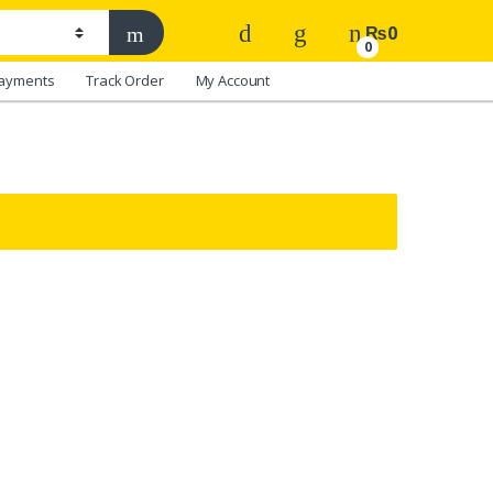
₨
0
0
ayments
Track Order
My Account