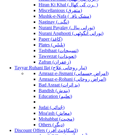
Hiran Ki Khal (ہرن کی کھال)
Miscellanious (متفرق)
Mushk-e-Nafa (مشک نافہ)
Naginay (نگینے)
Nurani Payalay (نورانی پیالے)
Nurani Anghooti (نورانی انگوٹھی)
Paper (کاغذ)
Plates (پلیٹیں)
Tasbihaat (تسبیحات)
Taweezat (تعویذات)
Zafran (زعفران)
Tayyar Ruhani Ilaj (تیار روحانی علاج)
Amraaz-e-Jismani (امراض جسمانی)
Amraaz-e-Rohani (امراض روحانی)
Bad Asraat (بد اثرات)
Bandish (بندش)
Education (تعلیم)
Judai (جُدائی)
Moa'ash (معاش)
Mohabbat (محبت)
Others (دیگر)
Discount Offers (ڈسکاؤنٹ آفرز)