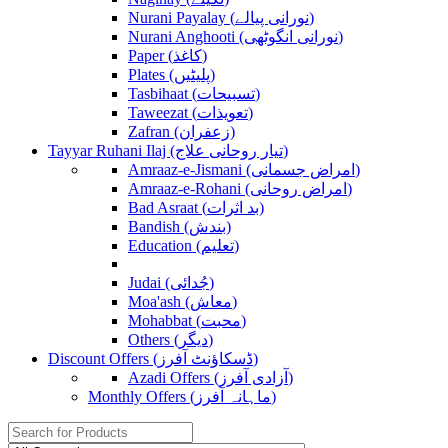
Nurani Payalay (نورانی پیالے)
Nurani Anghooti (نورانی انگوٹھی)
Paper (کاغذ)
Plates (پلیٹیں)
Tasbihaat (تسبیحات)
Taweezat (تعویذات)
Zafran (زعفران)
Tayyar Ruhani Ilaj (تیار روحانی علاج)
Amraaz-e-Jismani (امراض جسمانی)
Amraaz-e-Rohani (امراض روحانی)
Bad Asraat (بد اثرات)
Bandish (بندش)
Education (تعلیم)
Judai (جُدائی)
Moa'ash (معاش)
Mohabbat (محبت)
Others (دیگر)
Discount Offers (ڈسکاؤنٹ آفرز)
Azadi Offers (آزادی آفرز)
Monthly Offers (ماہانہ آفرز)
Search
for: