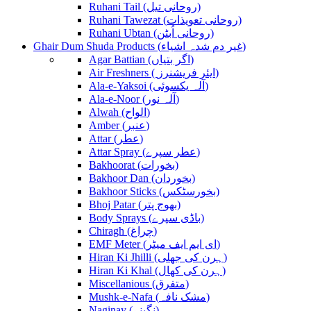
Ruhani Tail (روحانی تیل)
Ruhani Tawezat (روحانی تعویذات)
Ruhani Ubtan (روحانی اُبٹن)
Ghair Dum Shuda Products (غیر دم شدہ اشیاء)
Agar Battian (اگر بتیاں)
Air Freshners ( ایئر فریشنرز)
Ala-e-Yaksoi (آلہ یکسوئی)
Ala-e-Noor (آلہ نور)
Alwah (الواح)
Amber (عنبر)
Attar (عطر)
Attar Spray (عطر سپرے)
Bakhoorat (بخورات)
Bakhoor Dan (بخوردان)
Bakhoor Sticks (بخورسٹکس)
Bhoj Patar (بھوج پتر)
Body Sprays (باڈی سپرے)
Chiragh (چراغ)
EMF Meter (ای ایم ایف میٹر)
Hiran Ki Jhilli (ہرن کی جھلی)
Hiran Ki Khal (ہرن کی کھال)
Miscellanious (متفرق)
Mushk-e-Nafa (مشک نافہ)
Naginay (نگینے)