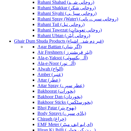
Ruhani Shahad (روحانی شہد)
Ruhani Shakkar (روحانی شکر)
Ruhani Siyahi (روحانی سیاہی)
Ruhani Spray (Water) (روحانی سپرے، پانی)
Ruhani Tail (روحانی تیل)
Ruhani Tawezat (روحانی تعویذات)
Ruhani Ubtan (روحانی اُبٹن)
Ghair Dum Shuda Products (غیر دم شدہ اشیاء)
Agar Battian (اگر بتیاں)
Air Freshners ( ایئر فریشنرز)
Ala-e-Yaksoi (آلہ یکسوئی)
Ala-e-Noor (آلہ نور)
Alwah (الواح)
Amber (عنبر)
Attar (عطر)
Attar Spray (عطر سپرے)
Bakhoorat (بخورات)
Bakhoor Dan (بخوردان)
Bakhoor Sticks (بخورسٹکس)
Bhoj Patar (بھوج پتر)
Body Sprays (باڈی سپرے)
Chiragh (چراغ)
EMF Meter (ای ایم ایف میٹر)
Hiran Ki Jhilli (ہرن کی جھلی)