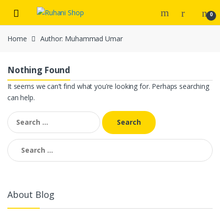
Skip
Skip
0
to
to
navigation
content
Home
Author: Muhammad Umar
Nothing Found
It seems we can’t find what you’re looking for. Perhaps searching
can help.
Search
for:
Search
for:
About Blog